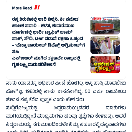
More Read
ರಸ್ತೆ ತಿರುವಿನಲ್ಲಿ ಲಾರಿ ನಿಲ್ಲಿಸಿ, ಕೀ ಸಮೇತ
ಚಾಲಕ ಪರಾರಿ – ಕಳಸ, ಕುದುರೆಮುಖ
ಮಾರ್ಗದಲ್ಲಿ‌ ಭಾರೀ ಟ್ರಾಫಿಕ್‌ ಜಾಮ್
ಪಾಕ್, ಸೌದಿ, ಟರ್ಕಿ ನಡುವೆ ರಕ್ಷಣಾ ಒಪ್ಪಂದ
– ‘ಮೆಕ್ಕಾ ಜಾಯಿಂಟ್ ಡಿಫೆನ್ಸ್ ಅಗ್ರಿಮೆಂಟ್’ಗೆ
ಸಹಿ
ಎಸ್‌ಐಆರ್ ಮುಗಿದ ತಕ್ಷಣವೇ ರಾಜ್ಯದಲ್ಲಿ
ಗೃಹಲಕ್ಷ್ಮಿ ಮರುಪರಿಶೀಲನೆ
ನಾನು ಯಾವತ್ತೂ ಅಧಿಕಾರ ಹಿಂದೆ ಹೋಗಿಲ್ಲ. ಆಸ್ತಿ ಪಾಸ್ತಿ ಮಾಡಬೇಕು
ಹೋಗಿಲ್ಲ. 1983ರಲ್ಲಿ ನಾನು ಶಾಸಕನಾಗಿದ್ದೆ, 50 ವರ್ಷ ರಾಜಕೀಯ
ಜೀವನ ನನ್ನ ತೆರೆದ ಪುಸ್ತಕ ಎಂದು ಹೇಳಿದರು
ಸುದ್ದಿಗೋಷ್ಠಿಯಲ್ಲಿ ಸಿದ್ದರಾಮಯ್ಯನವರ ಮಾತುಗಳು
ಮುಗಿಯುತ್ತಿದ್ದಂತೆ ಮಾಧ್ಯಮಗಳು ಹಲವು ಪ್ರಶ್ನೆಗಳು ಕೇಳಿದವು. ಆದರೆ
ಸಿದ್ದರಾಮಯ್ಯ ನಗುಮುಖದಿಂದಲೇ ನಿಮ್ಮ ಸಹಕಾರಕ್ಕೆ ಧನ್ಯವಾದಗಳು