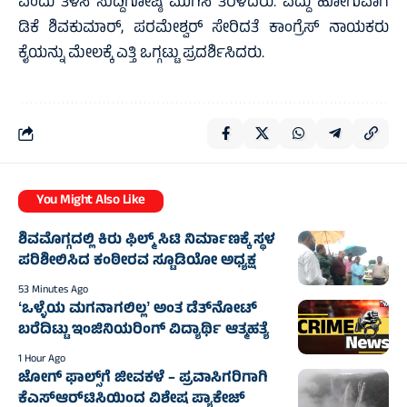
ಎಂದು ತಿಳಿಸಿ ಸುದ್ದಿಗೋಷ್ಠಿ ಮುಗಿಸಿ ತೆರಳಿದರು. ಎದ್ದು ಹೋಗುವಾಗ
ಡಿಕೆ ಶಿವಕುಮಾರ್‌, ಪರಮೇಶ್ವರ್‌ ಸೇರಿದತೆ ಕಾಂಗ್ರೆಸ್‌ ನಾಯಕರು
ಕೈಯನ್ನು ಮೇಲಕ್ಕೆ ಎತ್ತಿ ಒಗ್ಗಟ್ಟು ಪ್ರದರ್ಶಿಸಿದರು.
You Might Also Like
ಶಿವಮೊಗ್ಗದಲ್ಲಿ ಕಿರು ಫಿಲ್ಮ್ ಸಿಟಿ ನಿರ್ಮಾಣಕ್ಕೆ ಸ್ಥಳ
ಪರಿಶೀಲಿಸಿದ ಕಂಠೀರವ ಸ್ಟೂಡಿಯೋ ಅಧ್ಯಕ್ಷ
53 Minutes Ago
ʻಒಳ್ಳೆಯ ಮಗನಾಗಲಿಲ್ಲʼ ಅಂತ ಡೆತ್‌ನೋಟ್
ಬರೆದಿಟ್ಟು ಇಂಜಿನಿಯರಿಂಗ್ ವಿದ್ಯಾರ್ಥಿ ಆತ್ಮಹತ್ಯೆ‌
1 Hour Ago
ಜೋಗ್‌ ಫಾಲ್ಸ್‌ಗೆ ಜೀವಕಳೆ – ಪ್ರವಾಸಿಗರಿಗಾಗಿ
ಕೆಎಸ್ಆರ್‌ಟಿಸಿಯಿಂದ ವಿಶೇಷ ಪ್ಯಾಕೇಜ್