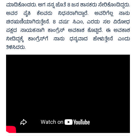
ಮಾಡಿಕೊಂಡರು. ಆಗ ನನ್ನ ಜೊತೆ 8 ಜನ‌ ಶಾಸಕರು ಸೇರಿಕೊಂಡಿದ್ದರು.
ಅವರ ಪೈಕಿ ಕೆಲವರು ನಿಧನರಾಗಿದ್ದಾರೆ. ಅವರಿಗೆಲ್ಲ ನಾನು
ಚಿರಋಣಿಯಾಗಿರುತ್ತೇನೆ. 8 ವರ್ಷ ಸಿಎಂ, ಎರಡು ಸಲ ವಿರೋಧ
ಪಕ್ಷದ ನಾಯಕನಾಗಿ ಕಾಂಗ್ರೆಸ್ ಅವಕಾಶ ಕೊಟ್ಟಿದೆ. ಈ ಅವಕಾಶ
ನೀಡಿದ್ದಕ್ಕೆ ಕಾಂಗ್ರೆಸ್‌ಗೆ ನಾನು ಧನ್ಯವಾದ ಹೇಳುತ್ತೇನೆ ಎಂದು
ತಿಳಿಸಿದರು.