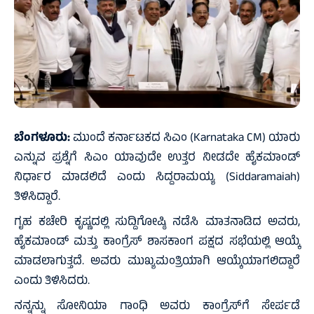
ಬೆಂಗಳೂರು:
ಮುಂದೆ ಕರ್ನಾಟಕದ ಸಿಎಂ (Karnataka CM) ಯಾರು
ಎನ್ನುವ ಪ್ರಶ್ನೆಗೆ ಸಿಎಂ ಯಾವುದೇ ಉತ್ತರ ನೀಡದೇ ಹೈಕಮಾಂಡ್‌
ನಿರ್ಧಾರ ಮಾಡಲಿದೆ ಎಂದು ಸಿದ್ದರಾಮಯ್ಯ (Siddaramaiah)
ತಿಳಿಸಿದ್ದಾರೆ.
ಗೃಹ ಕಚೇರಿ ಕೃಷ್ಣದಲ್ಲಿ ಸುದ್ದಿಗೋಷ್ಠಿ ನಡೆಸಿ ಮಾತನಾಡಿದ ಅವರು,
ಹೈಕಮಾಂಡ್‌ ಮತ್ತು ಕಾಂಗ್ರೆಸ್‌ ಶಾಸಕಾಂಗ ಪಕ್ಷದ ಸಭೆಯಲ್ಲಿ ಆಯ್ಕೆ
ಮಾಡಲಾಗುತ್ತದೆ. ಅವರು ಮುಖ್ಯಮಂತ್ರಿಯಾಗಿ ಆಯ್ಕೆಯಾಗಲಿದ್ದಾರೆ
ಎಂದು ತಿಳಿಸಿದರು.
ನನ್ನನ್ನು ಸೋನಿಯಾ ಗಾಂಧಿ ಅವರು‌ ಕಾಂಗ್ರೆಸ್‌ಗೆ ಸೇರ್ಪಡೆ