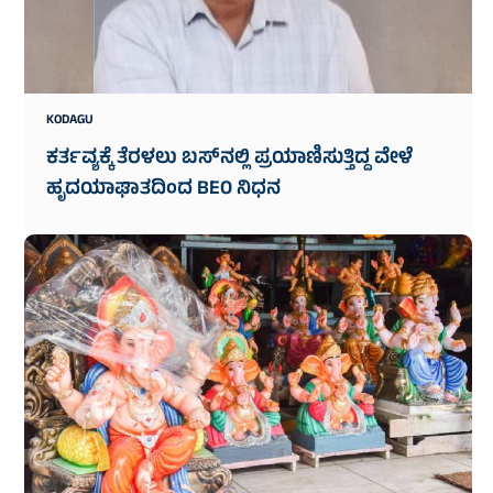
KODAGU
ಕರ್ತವ್ಯಕ್ಕೆ ತೆರಳಲು ಬಸ್‌ನಲ್ಲಿ ಪ್ರಯಾಣಿಸುತ್ತಿದ್ದ ವೇಳೆ
ಹೃದಯಾಘಾತದಿಂದ BEO ನಿಧನ