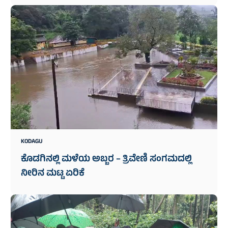
KODAGU
ಕೊಡಗಿನಲ್ಲಿ ಮಳೆಯ ಅಬ್ಬರ – ತ್ರಿವೇಣಿ ಸಂಗಮದಲ್ಲಿ
ನೀರಿನ ಮಟ್ಟ ಏರಿಕೆ