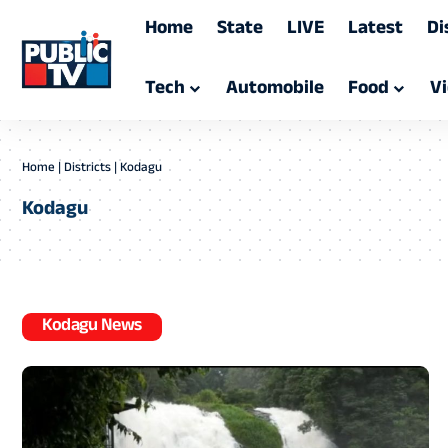
Home
State
LIVE
Latest
Di
Tech
Automobile
Food
V
Home
|
Districts
|
Kodagu
Kodagu
Kodagu News