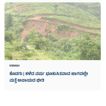
KODAGU
ಕೊಡಗು | ಕಳೆದ ವರ್ಷ ಭೂಕುಸಿತವಾದ ಜಾಗದಲ್ಲೇ
ಮತ್ತೆ ಅಪಾಯದ ಭೀತಿ