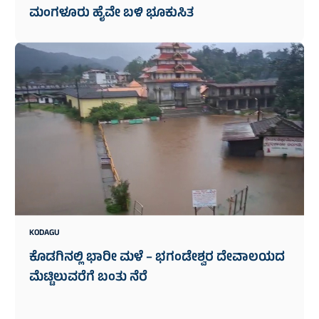
ಮಂಗಳೂರು ಹೈವೇ ಬಳಿ ಭೂಕುಸಿತ
KODAGU
ಕೊಡಗಿನಲ್ಲಿ ಭಾರೀ ಮಳೆ – ಭಗಂಡೇಶ್ವರ ದೇವಾಲಯದ
ಮೆಟ್ಟಿಲುವರೆಗೆ ಬಂತು ನೆರೆ