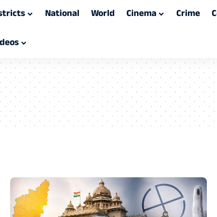
stricts
National
World
Cinema
Crime
C
ideos