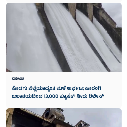
KODAGU
ಕೊಡಗು ಜಿಲ್ಲೆಯಾದ್ಯಂತ ಮಳೆ‌ ಅರ್ಭಟ; ಹಾರಂಗಿ
ಜಲಾಶಯದಿಂದ 13,000 ಕ್ಯೂಸೆಕ್ ನೀರು ರಿಲೀಸ್‌