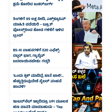
ಕ್ಷಮೆ ಕೋರಿದ ಜುಕರ್‌ಬರ್ಗ್
ತಿಂಗಳಿಗೆ 95 ಲಕ್ಷ ನೀಡಿ, ಎಕ್ಸ್‌ಕ್ಲೂಸಿವ್‌
ಮಾಹಿತಿ ಪಡೆಯಿರಿ – ಟ್ರೂತ್‌
ಪೋಸ್ಟ್‌ನಿಂದ ಕೋಟಿ ಗಳಿಕೆಗೆ ಇಳಿದ
ಟ್ರಂಪ್
BS-III ವಾಹನಗಳಿಗೆ E20 ಎಫೆಕ್ಟ್-
ರಬ್ಬರ್ ಭಾಗ, ಗ್ಯಾಸ್ಕೆಟ್‌
ಬದಲಾಯಿಸಬೇಕು: ಗಡ್ಕರಿ
‘ಒಂದು ಕ್ಲಿಕ್ ಮಾಡಿದ್ರೆ ಖಾತೆ ಖಾಲಿ’…
ಹೆಚ್ಚುತ್ತಿರುವುದೇಕೆ ಸೈಬರ್ ವಂಚನೆ
ಹಾವಳಿ?
ಇಂಟರ್‌ನೆಟ್ ಇಲ್ಲದಿದ್ರೂ UPI ಮೂಲಕ
ಹಣ ಪಾವತಿ ಮಾಡಬಹುದು – ‘Tap