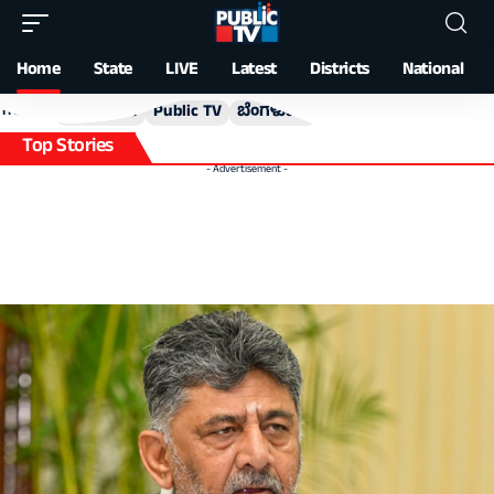
Home
State
LIVE
Latest
Districts
National
ಪಬ್ಲಿಕ್ ಟಿವಿ
Public TV
ಬೆಂಗಳೂರು
bengaluru
congress
Trending
Top Stories
- Advertisement -