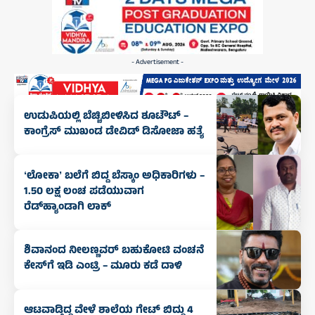
- Advertisement -
ಉಡುಪಿಯಲ್ಲಿ ಬೆಚ್ಚಿಬೀಳಿಸಿದ ಶೂಟೌಟ್ –
ಕಾಂಗ್ರೆಸ್ ಮುಖಂಡ ಡೇವಿಡ್ ಡಿಸೋಜಾ ಹತ್ಯೆ
ʻಲೋಕಾʼ ಬಲೆಗೆ ಬಿದ್ದ ಬೆಸ್ಕಾಂ ಅಧಿಕಾರಿಗಳು –
1.50 ಲಕ್ಷ ಲಂಚ ಪಡೆಯುವಾಗ
ರೆಡ್‌ಹ್ಯಾಂಡಾಗಿ ಲಾಕ್
ಶಿವಾನಂದ ನೀಲಣ್ಣವರ್‌ ಬಹುಕೋಟಿ ವಂಚನೆ
ಕೇಸ್‌ಗೆ ಇಡಿ ಎಂಟ್ರಿ – ಮೂರು ಕಡೆ ದಾಳಿ
ಆಟವಾಡ್ತಿದ್ದ ವೇಳೆ ಶಾಲೆಯ ಗೇಟ್ ಬಿದ್ದು 4