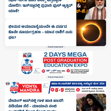
ಝೆನ್‌-ಜಿಗಳ ಜೊತೆ ಕನೆಕ್ಟ್‌ ಆಗ್ತಿದ್ದಾರಾ
ಮೋದಿ?; ಇನ್‌ಸ್ಟಾದಲ್ಲಿ ಪ್ರಧಾನಿ ಫುಲ್‌ ಆ್ಯಕ್ಟಿವ್‌
ಯಾಕೆ?
ಭೀಮನ ಅಮಾವಾಸ್ಯೆಯಂದೇ ಈ ವರ್ಷದ
ಕೊನೇ ಸೂರ್ಯಗ್ರಹಣ – ಯಾವ ರಾಶಿಗೆ ಏನು
ಫಲ?
- Advertisement -
- Advertisement -
ಡೇಟಿಂಗ್ ಆಪ್‌ನಲ್ಲಿ ಗಾಳ ಹಾಕಿ ಖಾಸಗಿ
ವಿಡಿಯೋ ಸೆರೆ – ಮಾಯಾವಿ ನಂಬಿ