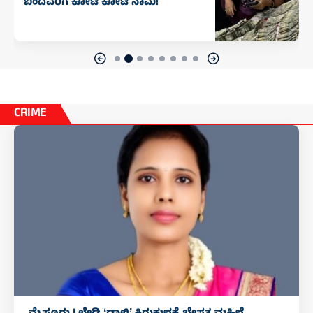
ಬಂದವರಿಗೆ ಕೋಟಿ ಕೋಟಿ ನಾಮ!
CRIME