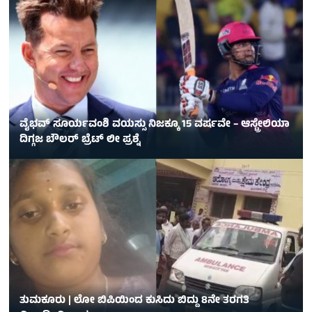
ವೈಭವ್ ಸೂರ್ಯವಂಶಿ ವಯಸ್ಸು ನಿಜಕ್ಕೂ 15 ವರ್ಷವೇ – ಆಸ್ಟ್ರೇಲಿಯಾ
ದಿಗ್ಗಜ ಬೌಲರ್ ಬ್ರೆಟ್ ಲೀ ಪ್ರಶ್ನೆ
ತುಮಕೂರು | ಲೋ ಬಿಪಿಯಿಂದ ಕುಸಿದು ಬಿದ್ದು 8ನೇ ತರಗತಿ