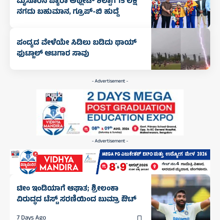
ಮೈಸೂರಿನ ಪ್ಯಾರಾ ಅಥ್ಲೀಟ್ ಶಿಲ್ಪಾಗೆ 15 ಲಕ್ಷ
ನಗದು ಬಹುಮಾನ, ಗ್ರೂಪ್-ಬಿ ಹುದ್ದೆ
ಪಂದ್ಯದ ವೇಳೆಯೇ ಸಿಡಿಲು ಬಡಿದು ಥಾಯ್‌
ಫುಟ್ಬಾಲ್‌ ಆಟಗಾರ ಸಾವು
- Advertisement -
- Advertisement -
ಟೀಂ ಇಂಡಿಯಾಗೆ ಆಘಾತ; ಶ್ರೀಲಂಕಾ
ವಿರುದ್ಧದ ಟೆಸ್ಟ್‌ ಸರಣಿಯಿಂದ ಬುಮ್ರಾ ಔಟ್‌
7 Days Ago