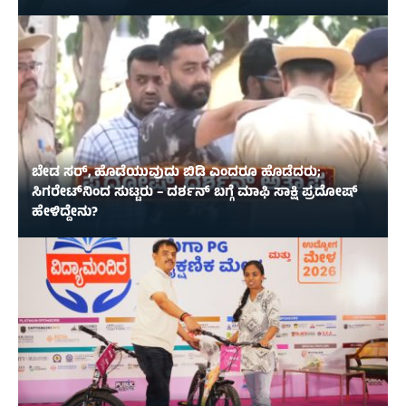
ಬೇಡ ಸರ್, ಹೊಡೆಯುವುದು ಬಿಡಿ ಎಂದರೂ ಹೊಡೆದರು;
ಸಿಗರೇಟ್‌ನಿಂದ ಸುಟ್ಟರು – ದರ್ಶನ್‌ ಬಗ್ಗೆ ಮಾಫಿ ಸಾಕ್ಷಿ ಪ್ರದೋಷ್‌
ಹೇಳಿದ್ದೇನು?