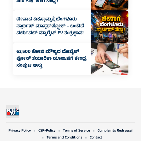
and Pay’ ಹೇಗೆ ಸಾಧ್ಯ?
ಚೀನಾದ ಏಕಸ್ವಾಮ್ಯಕ್ಕೆ ಬೆಂಗಳೂರು
ಸ್ಟಾರ್ಟಪ್‌ ಮಾಸ್ಟರ್‌ಸ್ಟ್ರೋಕ್ – ಬಂದಿದೆ
ವರ್ಚುವಲ್ ಮ್ಯಾಗ್ನೆಟ್ EV ತಂತ್ರಜ್ಞಾನ!
62,500 ಕೋಟಿ ಮೌಲ್ಯದ ಮೊಬೈಲ್
ಫೋನ್ ತಯಾರಿಕಾ ಯೋಜನೆಗೆ ಕೇಂದ್ರ
ಸಂಪುಟ ಅಸ್ತು
Privacy Policy
CSR-Policy
Terms of Service
Complaints Redressal
Terms and Conditions
Contact