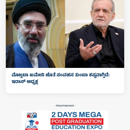
ಮೊಜ್ತಬಾ ಖಮೇನಿ ಜೊತೆ ಸಂವಹನ ತುಂಬಾ ಕಷ್ಟವಾಗ್ತಿದೆ:
ಇರಾನ್ ಅಧ್ಯಕ್ಷ
- Advertisement -