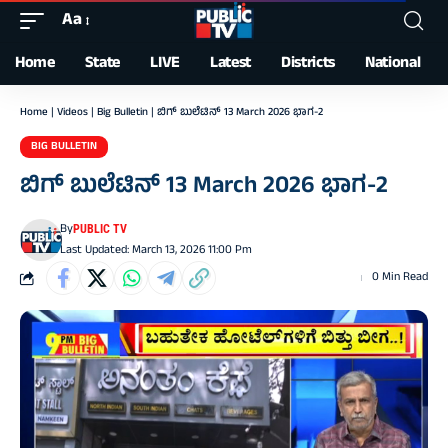
Aa
Font
Resizer
Home
State
LIVE
Latest
Districts
National
Home
|
Videos
|
Big Bulletin
|
ಬಿಗ್‌ ಬುಲೆಟಿನ್‌ 13 March 2026 ಭಾಗ-2
BIG BULLETIN
ಬಿಗ್‌ ಬುಲೆಟಿನ್‌ 13 March 2026 ಭಾಗ-2
By
PUBLIC TV
Last Updated: March 13, 2026 11:00 Pm
0 Min Read