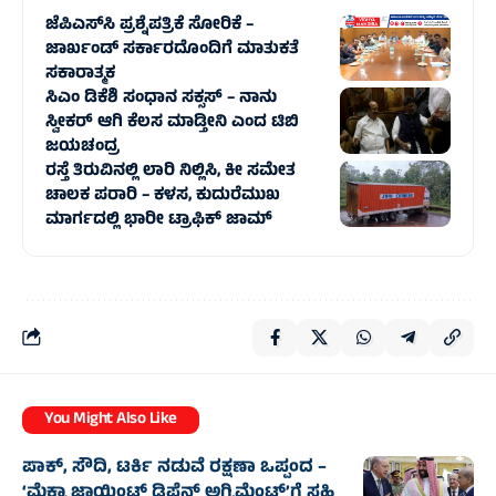
ಜೆಪಿಎಸ್‌ಸಿ ಪ್ರಶ್ನೆಪತ್ರಿಕೆ ಸೋರಿಕೆ –
ಜಾರ್ಖಂಡ್‌ ಸರ್ಕಾರದೊಂದಿಗೆ ಮಾತುಕತೆ
ಸಕಾರಾತ್ಮಕ
ಸಿಎಂ ಡಿಕೆಶಿ ಸಂಧಾನ ಸಕ್ಸಸ್‌ – ನಾನು
ಸ್ವೀಕರ್ ಆಗಿ ಕೆಲಸ ಮಾಡ್ತೀನಿ ಎಂದ ಟಿಬಿ
ಜಯಚಂದ್ರ
ರಸ್ತೆ ತಿರುವಿನಲ್ಲಿ ಲಾರಿ ನಿಲ್ಲಿಸಿ, ಕೀ ಸಮೇತ
ಚಾಲಕ ಪರಾರಿ – ಕಳಸ, ಕುದುರೆಮುಖ
ಮಾರ್ಗದಲ್ಲಿ‌ ಭಾರೀ ಟ್ರಾಫಿಕ್‌ ಜಾಮ್
You Might Also Like
ಪಾಕ್, ಸೌದಿ, ಟರ್ಕಿ ನಡುವೆ ರಕ್ಷಣಾ ಒಪ್ಪಂದ –
‘ಮೆಕ್ಕಾ ಜಾಯಿಂಟ್ ಡಿಫೆನ್ಸ್ ಅಗ್ರಿಮೆಂಟ್’ಗೆ ಸಹಿ