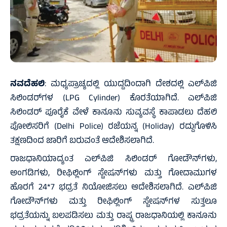
ನವದೆಹಲಿ
: ಮಧ್ಯಪ್ರಾಚ್ಯದಲ್ಲಿ ಯುದ್ದದಿಂದಾಗಿ ದೇಶದಲ್ಲಿ ಎಲ್‌ಪಿಜಿ
ಸಿಲಿಂಡರ್‌ಗಳ (LPG Cylinder) ಕೊರತೆಯಾಗಿದೆ. ಎಲ್‌ಪಿಜಿ
ಸಿಲಿಂಡರ್ ಪೂರೈಕೆ ವೇಳೆ ಕಾನೂನು ಸುವ್ಯವಸ್ಥೆ ಕಾಪಾಡಲು ದೆಹಲಿ
ಪೋಲಿಸರಿಗೆ (Delhi Police) ರಜೆಯನ್ನ (Holiday) ರದ್ದುಗೊಳಿಸಿ
ತಕ್ಷಣದಿಂದ ಜಾರಿಗೆ ಬರುವಂತೆ ಆದೇಶಿಸಲಾಗಿದೆ.
ರಾಜಧಾನಿಯಾದ್ಯಂತ ಎಲ್‌ಪಿಜಿ ಸಿಲಿಂಡರ್ ಗೋಡೌನ್‌ಗಳು,
ಅಂಗಡಿಗಳು, ರೀಫಿಲ್ಲಿಂಗ್ ಸ್ಟೇಷನ್‌ಗಳು ಮತ್ತು ಗೋದಾಮುಗಳ
ಹೊರಗೆ 24*7 ಭದ್ರತೆ ನಿಯೋಜಿಸಲು ಆದೇಶಿಸಲಾಗಿದೆ. ಎಲ್‌ಪಿಜಿ
ಗೋಡೌನ್‌ಗಳು ಮತ್ತು ರೀಫಿಲ್ಲಿಂಗ್ ಸ್ಟೇಷನ್‌ಗಳ ಸುತ್ತಲೂ
ಭದ್ರತೆಯನ್ನು ಬಲಪಡಿಸಲು ಮತ್ತು ರಾಷ್ಟ್ರ ರಾಜಧಾನಿಯಲ್ಲಿ ಕಾನೂನು