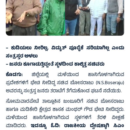
– ಕುಡಿಯಲು ನೀರಿಲ್ಲ, ವಿದ್ಯುತ್ ಪೂರೈಕೆ ಸರಿಯಾಗಿಲ್ಲ ಎಂದು
ಸಂತ್ರಸ್ತರ ಅಳಲು
– ಜನರು ಕೂಗಾಡುತ್ತಿದ್ದಂತೆ ಸ್ಥಳದಿಂದ ಕಾಲ್ಕಿತ್ತ ಸಚಿವರು
ಕೊಡಗು:
ಜಿಲ್ಲೆಯಲ್ಲಿ ಮಳೆಯಿಂದ ಹಾನಿಗೊಳಗಾಗಿರುವ
ಪ್ರದೇಶಗಳಿಗೆ ಭೇಟಿ ನೀಡಿದ್ದ ಸಚಿವ ಬೋಸರಾಜು (N.S.Boseraju)
ಅವರನ್ನು ಸಂತ್ರಸ್ತ ಜನರು ತರಾಟೆಗೆ ತೆಗೆದುಕೊಂಡ ಘಟನೆ ನಡೆಯಿತು.
ಸೋಮವಾರಪೇಟೆ ತಾಲ್ಲೂಕಿನ ಜಂಬೂರಿಗೆ ಸಚಿವ ಬೋಸರಾಜು
ಹಾಗೂ ಮಡಿಕೇರಿ ಕ್ಷೇತ್ರದ ಶಾಸಕ ಮಂಥರ್ ಗೌಡ ಭೇಟಿ ನೀಡಿದ್ದರು.
ಮಳೆಯಿಂದ ಹಾನಿಗೊಳಗಾಗಿರುವ ಸ್ಥಳಗಳಿಗೆ ತೆರಳಿ ವೀಕ್ಷಣೆ
ಮಾಡಿದರು.
ಇದನ್ನೂ ಓದಿ:
ರಾಜಕೀಯ ದ್ವೇಷಕ್ಕಾಗಿ ಸಿಎಂ