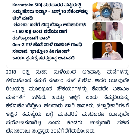
Karnataka SIR| ಮತದಾರರ ಪಟ್ಟಿಯಲ್ಲಿ
ನಿಮ್ಮ ಹೆಸರು ಇದ್ಯಾ? – ಜಸ್ಟ್‌ 10 ಸೆಕೆಂಡ್‌ನಲ್ಲಿ
ಚೆಕ್‌ ಮಾಡಿ
ʻಲೋಕಾʼ ಬಲೆಗೆ ಬಿದ್ದ ಬೆಸ್ಕಾಂ ಅಧಿಕಾರಿಗಳು
– 1.50 ಲಕ್ಷ ಲಂಚ ಪಡೆಯುವಾಗ
ರೆಡ್‌ಹ್ಯಾಂಡಾಗಿ ಲಾಕ್
Gen-Z ಗಳ ಜೊತೆ ನಾಳೆ ರಾಹುಲ್‌ ಗಾಂಧಿ
ಸಂವಾದ; ‘ಛಾತ್ರೋಂ ಕೀ ಗೂಂಜ್’
ಕಾರ್ಯಕ್ರಮಕ್ಕೆ ಷರತ್ತುಬದ್ಧ ಅನುಮತಿ
2018 ರಲ್ಲಿ ಮಹಾ ಮಳೆಯಿಂದ ಆಸ್ತಿಪಾಸ್ತಿ, ಮನೆಗಳನ್ನು
ಕಳೆದುಕೊಂಡ ನಮಗೆ ಸರ್ಕಾರ ಮನೆ ನೀಡಿದೆ. ಅದರೆ ಯಾವುದೇ
ರೀತಿಯಲ್ಲಿ ಮೂಲಭೂತ ಸೌಕರ್ಯಗಳನ್ನು ಕೊಡದೇ ಏಕಾಏಕಿ
ಮನೆಗಳಿಗೆ ಕಳಿಸಿದೆ. ಇವತ್ತು ಇಲ್ಲಿಗೆ ಬಂದು ನೆಮ್ಮದಿಯನ್ನು
ಕಳೆದುಕೊಂಡಿದ್ದೀವಿ. ಹಲವಾರು ಬಾರಿ ಶಾಸಕರು, ಜಿಲ್ಲಾಧಿಕಾರಿಗಳಿಗೆ
ಇಲ್ಲಿನ ಸಮಸ್ಯೆಯ ಬಗ್ಗೆ ಮನವರಿಕೆ ಮಾಡಿದರೂ ಯಾವುದೇ
ಪ್ರಯೋಜನವಾಗಿಲ್ಲ ಎಂದು ಕೊಡಗು ಉಸ್ತುವಾರಿ ಸಚಿವ
ಬೋಸರಾಜು ಸಂತ್ರಸ್ತರು ತರಟೆಗೆ ತೆಗೆದುಕೊಂಡರು.