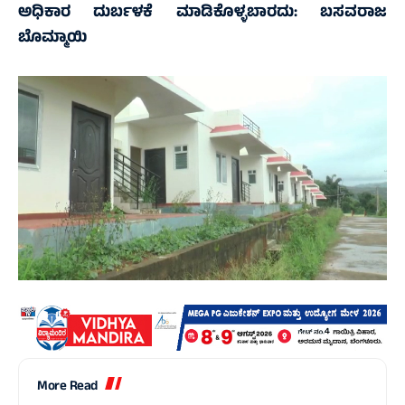
ಅಧಿಕಾರ ದುರ್ಬಳಕೆ ಮಾಡಿಕೊಳ್ಳಬಾರದು: ಬಸವರಾಜ
ಬೊಮ್ಮಾಯಿ
More Read