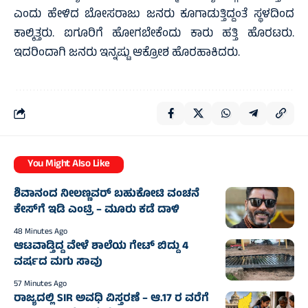
ಎಂದು ಹೇಳಿದ ಬೋಸರಾಜು ಜನರು ಕೂಗಾಡುತ್ತಿದ್ದಂತೆ ಸ್ಥಳದಿಂದ
ಕಾಲ್ಕಿತ್ತರು. ಐಗೂರಿಗೆ ಹೋಗಬೇಕೆಂದು ಕಾರು ಹತ್ತಿ ಹೊರಟರು.
ಇದರಿಂದಾಗಿ ಜನರು ಇನ್ನಷ್ಟು ಆಕ್ರೋಶ ಹೊರಹಾಕಿದರು.
You Might Also Like
ಶಿವಾನಂದ ನೀಲಣ್ಣವರ್‌ ಬಹುಕೋಟಿ ವಂಚನೆ
ಕೇಸ್‌ಗೆ ಇಡಿ ಎಂಟ್ರಿ – ಮೂರು ಕಡೆ ದಾಳಿ
48 Minutes Ago
ಆಟವಾಡ್ತಿದ್ದ ವೇಳೆ ಶಾಲೆಯ ಗೇಟ್ ಬಿದ್ದು 4
ವರ್ಷದ ಮಗು ಸಾವು
57 Minutes Ago
ರಾಜ್ಯದಲ್ಲಿ SIR ಅವಧಿ ವಿಸ್ತರಣೆ – ಆ.17 ರ ವರೆಗೆ