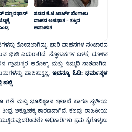
ೂನ್ ಮ್ಯಾರಥಾನ್
ಸಚಿವ ಕೆ.ಜೆ ಜಾರ್ಜ್ ಬೆಂಗಾಲು
ಟಕ್ಕೆ
ವಾಹನ ಅಪಘಾತ – ತಪ್ಪಿದ
ಟ್ರಿ
ಅನಾಹುತ
ಂಡಿಗಳನ್ನು ತೋಡಲಾಗಿದ್ದು, ಭಾರಿ ವಾಹನಗಳ ಸಂಚಾರದ
ುವ ಭೀತಿ ಎದುರಾಗಿದೆ. ಸ್ಫೋಟಕಗಳ ಬಳಕೆ, ಧೂಳಿನ
 ಗ್ರಾಮಸ್ಥರ ಆರೋಗ್ಯ ಮತ್ತು ನೆಮ್ಮದಿ ನಾಶವಾಗಿದೆ.
ಮಗಳನ್ನು ಪಾಲಿಸುತ್ತಿಲ್ಲ.
ಇದನ್ನೂ ಓದಿ:
ಧರ್ಮಸ್ಥಳ
ಪಲ್ಟಿ
ಿದ್ದರೂ ಗಣಿ ಮತ್ತು ಭೂವಿಜ್ಞಾನ ಇಲಾಖೆ ಹಾಗೂ ಸ್ಥಳೀಯ
ರ ತೀವ್ರ ಆಕ್ರೋಶಕ್ಕೆ ಕಾರಣವಾಗಿದೆ. ಕೆಲವು ರಾಜಕೀಯ
ೆಯುತ್ತಿರುವುದರಿಂದಲೇ ಅಧಿಕಾರಿಗಳು ಕ್ರಮ ಕೈಗೊಳ್ಳಲು
.