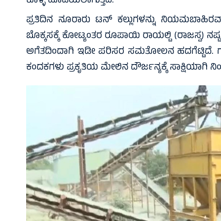
ಕೊಳ್ಳೆ ಹೊಡೆಯಲಾಗುತ್ತಿದೆ.
ಪ್ರತಿದಿನ ನೂರಾರು ಟನ್ ಕಲ್ಲುಗಳನ್ನು ನಿಯಮಬಾಹಿರವಾಗಿ 
ಬೊಕ್ಕಸಕ್ಕೆ ಕೋಟ್ಯಂತರ ರೂಪಾಯಿ ರಾಯಲ್ಟಿ (ರಾಜಸ್ವ) ನಷ್
ಅಗೆತದಿಂದಾಗಿ ಇಡೀ ಪರಿಸರ ಸಮತೋಲನ ಹದಗೆಟ್ಟಿದೆ. ಗಣಿಗಾ
ಕಂದಕಗಳು ಪ್ರಕೃತಿಯ ಮೇಲಿನ ದೌರ್ಜನ್ಯಕ್ಕೆ ಸಾಕ್ಷಿಯಾಗಿ ನಿಂತ