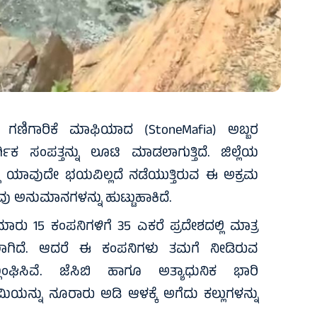
ು ಗಣಿಗಾರಿಕೆ ಮಾಫಿಯಾದ (StoneMafia) ಅಬ್ಬರ
್ಗಿಕ ಸಂಪತ್ತನ್ನು ಲೂಟಿ ಮಾಡಲಾಗುತ್ತಿದೆ. ಜಿಲ್ಲೆಯ
್ಲಿ ಯಾವುದೇ ಭಯವಿಲ್ಲದೆ ನಡೆಯುತ್ತಿರುವ ಈ ಅಕ್ರಮ
ು ಅನುಮಾನಗಳನ್ನು ಹುಟ್ಟುಹಾಕಿದೆ.
ಮಾರು 15 ಕಂಪನಿಗಳಿಗೆ 35 ಎಕರೆ ಪ್ರದೇಶದಲ್ಲಿ ಮಾತ್ರ
ಲಾಗಿದೆ. ಆದರೆ ಈ ಕಂಪನಿಗಳು ತಮಗೆ ನೀಡಿರುವ
ಘಿಸಿವೆ. ಜೆಸಿಬಿ ಹಾಗೂ ಅತ್ಯಾಧುನಿಕ ಭಾರಿ
ಿಯನ್ನು ನೂರಾರು ಅಡಿ ಆಳಕ್ಕೆ ಅಗೆದು ಕಲ್ಲುಗಳನ್ನು