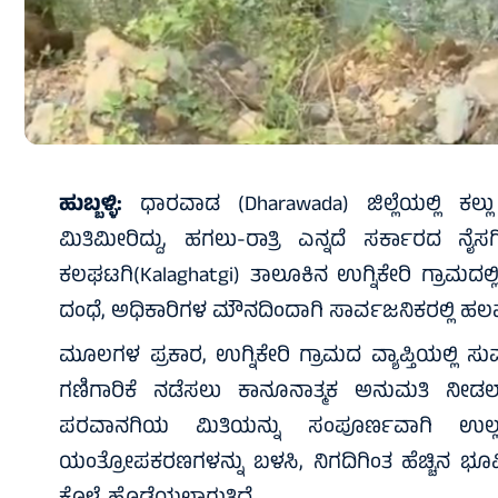
ಹುಬ್ಬಳ್ಳಿ:
ಧಾರವಾಡ (Dharawada) ಜಿಲ್ಲೆಯಲ್ಲಿ ಕಲ್ಲ
ಮಿತಿಮೀರಿದ್ದು, ಹಗಲು-ರಾತ್ರಿ ಎನ್ನದೆ ಸರ್ಕಾರದ ನೈಸರ
ಕಲಘಟಗಿ(Kalaghatgi) ತಾಲೂಕಿನ ಉಗ್ನಿಕೇರಿ ಗ್ರಾಮದಲ
ದಂಧೆ, ಅಧಿಕಾರಿಗಳ ಮೌನದಿಂದಾಗಿ ಸಾರ್ವಜನಿಕರಲ್ಲಿ ಹಲವ
ಮೂಲಗಳ ಪ್ರಕಾರ, ಉಗ್ನಿಕೇರಿ ಗ್ರಾಮದ ವ್ಯಾಪ್ತಿಯಲ್ಲಿ ಸು
ಗಣಿಗಾರಿಕೆ ನಡೆಸಲು ಕಾನೂನಾತ್ಮಕ ಅನುಮತಿ ನೀಡ
ಪರವಾನಗಿಯ ಮಿತಿಯನ್ನು ಸಂಪೂರ್ಣವಾಗಿ ಉಲ್ಲಂ
ಯಂತ್ರೋಪಕರಣಗಳನ್ನು ಬಳಸಿ, ನಿಗದಿಗಿಂತ ಹೆಚ್ಚಿನ ಭೂಮ