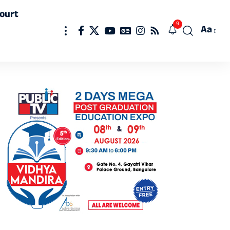
ourt
9
Aa
Font
Resizer