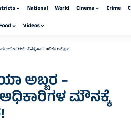
stricts
National
World
Cinema
Crime
C
Food
Videos
ಲೂಟಿ, ಅಧಿಕಾರಿಗಳ ಮೌನಕ್ಕೆ ಸಾರ್ವಜನಿಕರ ಆಕ್ರೋಶ!
ಿಯಾ ಅಬ್ಬರ –
, ಅಧಿಕಾರಿಗಳ ಮೌನಕ್ಕೆ
!