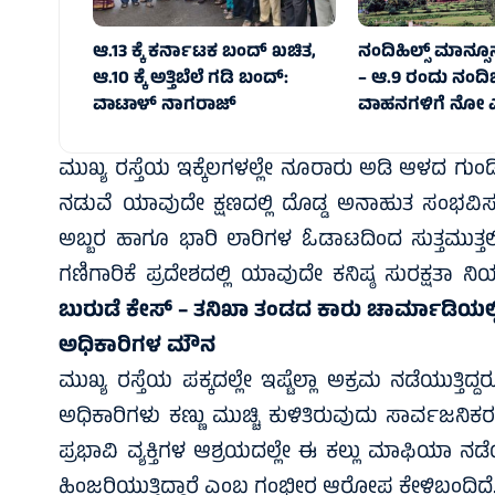
ಆ.13 ಕ್ಕೆ ಕರ್ನಾಟಕ ಬಂದ್ ಖಚಿತ,
ನಂದಿಹಿಲ್ಸ್ ಮಾನ್ಸ
ಆ.10 ಕ್ಕೆ ಅತ್ತಿಬೆಲೆ ಗಡಿ ಬಂದ್:
– ಆ.9 ರಂದು ನಂದಿಬೆಟ್
ವಾಟಾಳ್ ನಾಗರಾಜ್
ವಾಹನಗಳಿಗೆ ನೋ ಎಂ
ಮುಖ್ಯ ರಸ್ತೆಯ ಇಕ್ಕೆಲಗಳಲ್ಲೇ ನೂರಾರು ಅಡಿ ಆಳದ ಗು
ನಡುವೆ ಯಾವುದೇ ಕ್ಷಣದಲ್ಲಿ ದೊಡ್ಡ ಅನಾಹುತ ಸಂಭವಿಸ
ಅಬ್ಬರ ಹಾಗೂ ಭಾರಿ ಲಾರಿಗಳ ಓಡಾಟದಿಂದ ಸುತ್ತಮುತ್ತಲಿನ
ಗಣಿಗಾರಿಕೆ ಪ್ರದೇಶದಲ್ಲಿ ಯಾವುದೇ ಕನಿಷ್ಠ ಸುರಕ್ಷತಾ ನಿಯ
ಬುರುಡೆ ಕೇಸ್‌ – ತನಿಖಾ ತಂಡದ ಕಾರು ಚಾರ್ಮಾಡಿಯಲ್ಲಿ 
ಅಧಿಕಾರಿಗಳ ಮೌನ
ಮುಖ್ಯ ರಸ್ತೆಯ ಪಕ್ಕದಲ್ಲೇ ಇಷ್ಟೆಲ್ಲಾ ಅಕ್ರಮ ನಡೆಯುತ್ತ
ಅಧಿಕಾರಿಗಳು ಕಣ್ಣು ಮುಚ್ಚಿ ಕುಳಿತಿರುವುದು ಸಾರ್ವಜನಿಕ
ಪ್ರಭಾವಿ ವ್ಯಕ್ತಿಗಳ ಆಶ್ರಯದಲ್ಲೇ ಈ ಕಲ್ಲು ಮಾಫಿಯಾ ನಡ
ಹಿಂಜರಿಯುತ್ತಿದ್ದಾರೆ ಎಂಬ ಗಂಭೀರ ಆರೋಪ ಕೇಳಿಬಂದಿದೆ