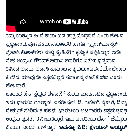
ತಮ್ಮ ಯಶಸ್ಸಿನ ಹಿಂದೆ ಕುಟುಂಬದ ಪಾತ್ರ ದೊಡ್ಡದಿದೆ ಎಂದು ಹೇಳಿದ
ಪ್ರಜ್ಞಾನಂದ, ಪೋಷಕರು, ಸಹೋದರಿ ಹಾಗೂ ಗ್ರ್ಯಾಂಡ್‌ಮಾಸ್ಟರ್
ವೈಶಾಲಿ, ಕೋಚ್‌ಗಳು ಮತ್ತು ಸ್ನೇಹಿತರಿಗೆ ಕೃತಜ್ಞತೆ ಸಲ್ಲಿಸಿದ್ದಾರೆ. ಇದೇ
ವೇಳೆ ಉದ್ಯಮಿ ಗೌತಮ್ ಅದಾನಿ ಅವರಿಗೂ ವಿಶೇಷ ಧನ್ಯವಾದ
ತಿಳಿಸಿದ ಅವರು, ಅದಾನಿ ಕುಟುಂಬ ನನ್ನ ಕುಟುಂಬದಂತೆಯೇ ಬೆಂಬಲ
ನೀಡಿದೆ. ಯಾವುದೇ ಒತ್ತಡವಿಲ್ಲದೆ ಸದಾ ನನ್ನ ಜೊತೆ ನಿಂತಿದೆ ಎಂದು
ಹೇಳಿದ್ದಾರೆ.
ಭಾರತದ ಚೆಸ್ ಕ್ಷೇತ್ರದ ಬೆಳವಣಿಗೆ ಕುರಿತು ಮಾತನಾಡಿದ ಪ್ರಜ್ಞಾನಂದ,
ಇದು ಭಾರತದ ಗೋಲ್ಡನ್ ಜನರೇಷನ್. ಡಿ. ಗುಕೇಶ್, ವೈಶಾಲಿ, ದಿವ್ಯಾ
ದೇಶ್ಮುಖ್ ಸೇರಿದಂತೆ ಹಲವು ಭಾರತೀಯ ಆಟಗಾರರು ವಿಶ್ವಮಟ್ಟದಲ್ಲಿ
ಉತ್ತಮ ಪ್ರದರ್ಶನ ನೀಡುತ್ತಿದ್ದಾರೆ. ಇದು ಭಾರತೀಯ ಚೆಸ್‌ಗೆ ಹೆಮ್ಮೆಯ
ವಿಷಯ ಎಂದು ಹೇಳಿದ್ದಾರೆ.
ಇದನ್ನೂ ಓದಿ:
ಶ್ರೇಯಸ್ ಅಯ್ಯರ್