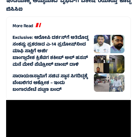
ಇಂಡಿಯಾಕ್ಕೆ ಆಯ್ಕೆಯಾದ ವೈಭವ್‌ಗೆ ವಿಶೇಷ ರಿಯಾಯ್ತಿ ಕೊಟ್ಟ
ಬಿಸಿಸಿಐ
More Read
Exclusive: ಆರೋಪಿ ದರ್ಶನ್‌ಗೆ ಅತಿದೊಡ್ಡ
ಸಂಕಷ್ಟ; ಪ್ರಕರಣದ ಎ-14 ಪ್ರದೋಷ್‌ನಿಂದ
ಮಾಫಿ ಸಾಕ್ಷಿಗೆ ಅರ್ಜಿ
ಬಾಂಗ್ಲಾದೇಶ ಕ್ರಿಕೆಟಿಗ ಶಕೀಬ್‌ ಅಲ್‌ ಹಸನ್‌
ಮನೆ ಮೇಲೆ ಪೆಟ್ರೋಲ್‌ ಬಾಂಬ್‌ ದಾಳಿ
ನಾರಾಯಣಸ್ವಾಮಿಗೆ ಸಚಿವ ಸ್ಥಾನ ಸಿಗದಿದ್ದಕ್ಕೆ
ಬೆಂಬಲಿಗರ ಆಕ್ರೋಶ – ಇಂದು
ಬಂಗಾರಪೇಟೆ ಪಟ್ಟಣ ಬಂದ್‌