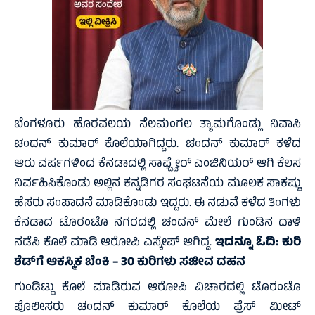
ಬೆಂಗಳೂರು ಹೊರವಲಯ ನೆಲಮಂಗಲ ತ್ಯಾಮಗೊಂಡ್ಲು ನಿವಾಸಿ
ಚಂದನ್ ಕುಮಾರ್ ಕೊಲೆಯಾಗಿದ್ದರು. ಚಂದನ್ ಕುಮಾರ್ ಕಳೆದ
ಆರು ವರ್ಷಗಳಿಂದ ಕೆನಡಾದಲ್ಲಿ ಸಾಫ್ಟ್ವೇರ್ ಎಂಜಿನಿಯರ್ ಆಗಿ ಕೆಲಸ
ನಿರ್ವಹಿಸಿಕೊಂಡು ಅಲ್ಲಿನ ಕನ್ನಡಿಗರ ಸಂಘಟನೆಯ ಮೂಲಕ ಸಾಕಷ್ಟು
ಹೆಸರು ಸಂಪಾದನೆ ಮಾಡಿಕೊಂಡು ಇದ್ದರು. ಈ ನಡುವೆ ಕಳೆದ ತಿಂಗಳು
ಕೆನಡಾದ ಟೊರಂಟೊ ನಗರದಲ್ಲಿ ಚಂದನ್ ಮೇಲೆ ಗುಂಡಿನ ದಾಳಿ
ನಡೆಸಿ ಕೊಲೆ ಮಾಡಿ ಆರೋಪಿ ಎಸ್ಕೇಪ್ ಆಗಿದ್ದ.
ಇದನ್ನೂ ಓದಿ:
ಕುರಿ
ಶೆಡ್‌ಗೆ ಆಕಸ್ಮಿಕ ಬೆಂಕಿ – 30 ಕುರಿಗಳು ಸಜೀವ ದಹನ
ಗುಂಡಿಟ್ಟು ಕೊಲೆ ಮಾಡಿರುವ ಆರೋಪಿ ವಿಚಾರದಲ್ಲಿ ಟೊರಂಟೊ
ಪೊಲೀಸರು ಚಂದನ್ ಕುಮಾರ್ ಕೊಲೆಯ ಪ್ರೆಸ್ ಮೀಟ್