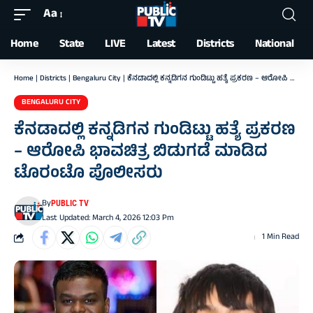
Aa
Font
Resizer
Home
State
LIVE
Latest
Districts
National
Home
|
Districts
|
Bengaluru City
|
ಕೆನಡಾದಲ್ಲಿ ಕನ್ನಡಿಗನ ಗುಂಡಿಟ್ಟು ಹತ್ಯೆ ಪ್ರಕರಣ – ಆರೋಪಿ ಭಾವಚಿತ್ರ ಬಿಡುಗಡೆ ಮಾಡಿದ ಟೊರಂಟೊ ಪೊಲೀಸರು
BENGALURU CITY
ಕೆನಡಾದಲ್ಲಿ ಕನ್ನಡಿಗನ ಗುಂಡಿಟ್ಟು ಹತ್ಯೆ ಪ್ರಕರಣ
– ಆರೋಪಿ ಭಾವಚಿತ್ರ ಬಿಡುಗಡೆ ಮಾಡಿದ
ಟೊರಂಟೊ ಪೊಲೀಸರು
By
PUBLIC TV
Last Updated: March 4, 2026 12:03 Pm
1 Min Read