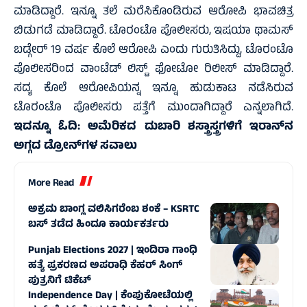
ಮಾಡಿದ್ದಾರೆ. ಇನ್ನೂ ತಲೆ ಮರೆಸಿಕೊಂಡಿರುವ ಆರೋಪಿ ಭಾವಚಿತ್ರ
ಬಿಡುಗಡೆ ಮಾಡಿದ್ದಾರೆ. ಟೊರಂಟೊ ಪೊಲೀಸರು, ಇಷಯಾ ಥಾಮಸ್
ಬಡ್ಗೇರ್ 19 ವರ್ಷ ಕೊಲೆ ಆರೋಪಿ ಎಂದು ಗುರುತಿಸಿದ್ದು, ಟೊರಂಟೊ
ಪೊಲೀಸರಿಂದ ವಾಂಟೆಡ್ ಲಿಸ್ಟ್ ಫೋಟೋ ರಿಲೀಸ್ ಮಾಡಿದ್ದಾರೆ.
ಸದ್ಯ ಕೊಲೆ ಆರೋಪಿಯನ್ನ ಇನ್ನೂ ಹುಡುಕಾಟ ನಡೆಸಿರುವ
ಟೊರಂಟೊ ಪೊಲೀಸರು ಪತ್ತೆಗೆ ಮುಂದಾಗಿದ್ದಾರೆ ಎನ್ನಲಾಗಿದೆ.
ಇದನ್ನೂ ಓದಿ:
ಅಮೆರಿಕದ ದುಬಾರಿ ಶಸ್ತ್ರಾಸ್ತ್ರಗಳಿಗೆ ಇರಾನ್‌ನ
ಅಗ್ಗದ ಡ್ರೋನ್‌ಗಳ ಸವಾಲು
More Read
ಅಕ್ರಮ ಬಾಂಗ್ಲ ವಲಿಸಿಗರೆಂಬ ಶಂಕೆ – KSRTC
ಬಸ್‌ ತಡೆದ ಹಿಂದೂ ಕಾರ್ಯಕರ್ತರು
Punjab Elections 2027 | ಇಂದಿರಾ ಗಾಂಧಿ
ಹತ್ಯೆ ಪ್ರಕರಣದ ಅಪರಾಧಿ ಕೆಹರ್‌ ಸಿಂಗ್‌
ಪುತ್ರನಿಗೆ ಟಿಕೆಟ್‌
Independence Day | ಕೆಂಪುಕೋಟೆಯಲ್ಲಿ