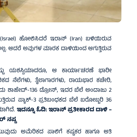
(Israel) ಹೋಲಿಸಿದರೆ ಇರಾನ್ (Iran) ಬಳಿಯಿರುವ
ಿ ಅಲ್ಲ. ಆದರೆ ಅವುಗಳ ಮಾರಕ ದಾಳಿಯಿಂದ ಆಗುತ್ತಿರುವ
ರಷ್ಟು ಯಶಸ್ವಿಯಾದರೂ, ಆ ಕಾರ್ಯಾಚರಣೆ ಭಾರೀ
ಮೆರಿಕದ ನೆಲೆಗಳು, ತೈಲಾಗಾರಗಳು, ರಾಯಭಾರ ಕಚೇರಿ,
ದು ಶಾಹೇದ್-136 ಡ್ರೋನ್, ಇದರ ಬೆಲೆ ಅಂದಾಜು 2
ತಿರುವ ಪ್ಯಾಕ್-3 ಪ್ರತಿಬಂಧಕದ ಬೆಲೆ ಬರೋಬ್ಬರಿ 36
ಾಗಿದೆ.
ಇದನ್ನೂ ಓದಿ:
ಇರಾನ್‌ ಪ್ರತೀಕಾರದ ದಾಳಿ –
‌ ನಷ್ಟ
ೆಯುವುದು ಅಮೆರಿಕದ ಪಾಲಿಗೆ ಕಷ್ಟಕರ ಹಾಗೂ ಅತಿ