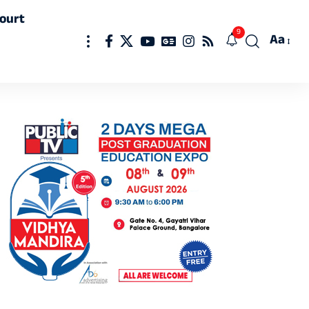
ourt
9
Aa
Font
Resizer