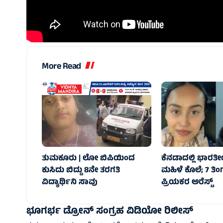
More Read
ತುಮಕೂರು | ಲೋ ಬಿಪಿಯಿಂದ
ಕೆನಡಾದಲ್ಲಿ ಭಾ
ಕುಸಿದು ಬಿದ್ದು 8ನೇ ತರಗತಿ
ಮಹಿಳೆ ಕೊಲೆ; 7 ತಿ
ವಿದ್ಯಾರ್ಥಿನಿ ಸಾವು
ಪ್ರಿಯಕರ ಅರೆಸ್ಟ್‌
ಭೂಗರ್ಭ ಡ್ರೋನ್ ಸಂಗ್ರಹ ವಿಡಿಯೋ ರಿಲೀಸ್