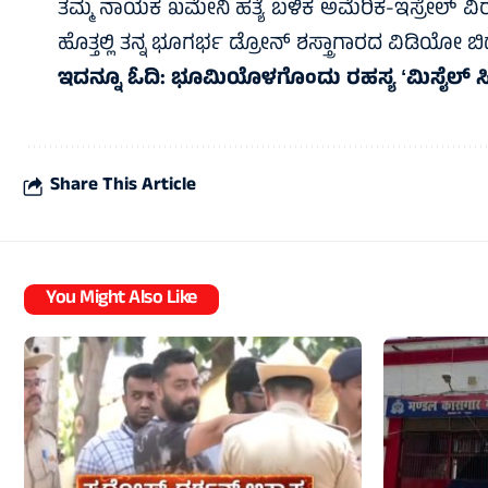
ತಮ್ಮ ನಾಯಕ ಖಮೇನಿ ಹತ್ಯೆ‌ ಬಳಿಕ ಅಮೆರಿಕ-ಇಸ್ರೇಲ್ ವಿರು
ಹೊತ್ತಲ್ಲಿ ತನ್ನ ಭೂಗರ್ಭ ಡ್ರೋನ್ ಶಸ್ತ್ರಾಗಾರದ ವಿಡಿಯೋ 
ಇದನ್ನೂ ಓದಿ:
ಭೂಮಿಯೊಳಗೊಂದು ರಹಸ್ಯ ʻಮಿಸೈಲ್‌ ಸಿಟಿʼ –
Share This Article
You Might Also Like