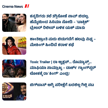
Cinema News
ಕನ್ನಡಿಗರು ತಲೆ ತಗ್ಗಿಸೋಕೆ ನಾವ್‌ ಬಿಡಲ್ಲ,
ಹೆಮ್ಮೆಯಿಂದ ಸಿನಿಮಾ ನೋಡಿ – ʻಟಾಕ್ಸಿಕ್‌ʼ
ಟ್ರೇಲರ್‌ ರಿಲೀಸ್‌ ಬಳಿಕ ಯಶ್‌ ಮಾತು
ಶಾಂತಿಕ್ರಾಂತಿ ಮರು ಬಿಡುಗಡೆಗೆ ಹಲವು ವಿಘ್ನ –
ಮೇಕಿಂಗ್ ಹಿಂದಿದೆ ಕರಾಳ ಕಥೆ
Toxic Trailer | ರಾ ಆ್ಯಕ್ಷನ್‌… ರೊಮ್ಯಾನ್ಸ್‌…
ಮಾಫಿಯಾ ಸಾಮ್ರಾಜ್ಯ – ಡಾರ್ಕ್‌ ಗ್ಯಾಂಗ್‌ಸ್ಟರ್‌
ಲೋಕಕ್ಕೆ ರಾ`ಕಿಂಗ್‌’ ಎಂಟ್ರಿ!
ಬಿಗ್‌ಬಾಸ್ ಅಗ್ನಿ ಪರೀಕ್ಷೆಗೆ ಬರಲಿಲ್ಲ ಗಿಲ್ಲಿ ನಟ