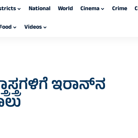
stricts
National
World
Cinema
Crime
C
Food
Videos
ಸ್ತ್ರಗಳಿಗೆ ಇರಾನ್‌ನ
ಾಲು