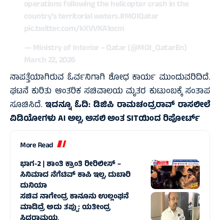
operations following the helicopter crash in the
country’s territorial waters.
#MOIQatar
pic.twitter.com/kXVVKA1ocm
— Ministry of Interior – Qatar (@MOI_QatarEn)
March 22, 2026
ನಾಪತ್ತೆಯಾಗಿರುವ ಓರ್ವನಿಗಾಗಿ ಶೋಧ ಕಾರ್ಯ ಮುಂದುವರಿದಿದೆ.
ಘಟನೆ ಕುರಿತು ಆಂತರಿಕ ಸಚಿವಾಲಯ ಮೃತರ ಕುಟುಂಬಕ್ಕೆ ಸಂತಾಪ
ಸೂಚಿಸಿದೆ.
ಇದನ್ನೂ ಓದಿ:
ಡಿಜಿಪಿ ರಾಮಚಂದ್ರರಾವ್ ರಾಸಲೀಲೆ
ವಿಡಿಯೋಗಳು AI ಅಲ್ಲ, ಅಸಲಿ ಅಂತ SITಯಿಂದ ರಿಪೋರ್ಟ್
More Read
ಭಾಗ-2 | ಶಾಂತಿ ಕ್ರಾಂತಿ ರೀರಿಲೀಸ್ –
ಸಿನಿಮಾದ ನೆಗೆಟಿವ್‌ ಕಾಪಿ ಇಲ್ಲ, ದುಬಾರಿ
ದುನಿಯಾ
ಸಚಿವ ನಾಗೇಂದ್ರ ಕಾನೂನು ಉಲ್ಲಂಘನೆ
ಮಾಡಿದ್ರೆ ಅದು ತಪ್ಪು: ಯತೀಂದ್ರ
ಸಿದ್ದರಾಮಯ್ಯ