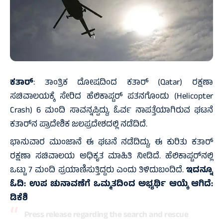
ಕತಾರ್
: ತಾಂತ್ರಿಕ ದೋಷದಿಂದ ಕತಾರ್ (Qatar) ರಕ್ಷಣಾ
ಸಚಿವಾಲಯಕ್ಕೆ ಸೇರಿದ ಹೆಲಿಕಾಪ್ಟರ್ ಪತನಗೊಂಡು (Helicopter
Crash) 6 ಮಂದಿ ಸಾವನ್ನಪ್ಪಿದ್ದು, ಓರ್ವ ನಾಪತ್ತೆಯಾಗಿರುವ ಘಟನೆ
ಕತಾರ್‌ನ ಪ್ರಾದೇಶಿಕ ಜಲಪ್ರದೇಶದಲ್ಲಿ ನಡೆದಿದೆ.
ಭಾನುವಾರ ಮುಂಜಾನೆ ಈ ಘಟನೆ ನಡೆದಿದ್ದು, ಈ ಕುರಿತು ಕತಾರ್
ರಕ್ಷಣಾ ಸಚಿವಾಲಯ ಅಧಿಕೃತ ಮಾಹಿತಿ ನೀಡಿದೆ. ಹೆಲಿಕಾಪ್ಟರ್‌ನಲ್ಲಿ
ಒಟ್ಟು 7 ಮಂದಿ ಪ್ರಯಾಣಿಸುತ್ತಿದ್ದರು ಎಂದು ತಿಳಿದುಬಂದಿದೆ.
ಇದನ್ನೂ
ಓದಿ:
ಉಪ ಚುನಾವಣೆಗೆ ಒಮ್ಮತದಿಂದ ಅಭ್ಯರ್ಥಿ ಆಯ್ಕೆ ಆಗಿದೆ:
ಡಿಕೆಶಿ
Press release regarding the search and rescue