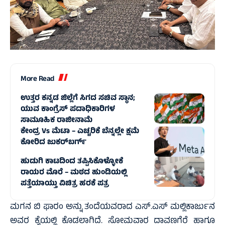
More Read
ಉತ್ತರ ಕನ್ನಡ ಜಿಲ್ಲೆಗೆ ಸಿಗದ ಸಚಿವ ಸ್ಥಾನ;
ಯುವ ಕಾಂಗ್ರೆಸ್‌ ಪದಾಧಿಕಾರಿಗಳ
ಸಾಮೂಹಿಕ ರಾಜೀನಾಮೆ
ಕೇಂದ್ರ Vs ಮೆಟಾ – ಎಚ್ಚರಿಕೆ ಬೆನ್ನಲ್ಲೇ ಕ್ಷಮೆ
ಕೋರಿದ ಜುಕರ್‌ಬರ್ಗ್
ಹುಡುಗಿ ಕಾಟದಿಂದ ತಪ್ಪಿಸಿಕೊಳ್ಳೋಕೆ
ರಾಯರ ಮೊರೆ – ಮಠದ ಹುಂಡಿಯಲ್ಲಿ
ಪತ್ತೆಯಾಯ್ತು ವಿಚಿತ್ರ ಹರಕೆ ಪತ್ರ
ಮಗನ ಬಿ ಫಾರಂ ಅನ್ನು ತಂದೆಯವರಾದ ಎಸ್.ಎಸ್ ಮಲ್ಲಿಕಾರ್ಜುನ
ಅವರ ಕೈಯಲ್ಲಿ ಕೊಡಲಾಗಿದೆ. ಸೋಮವಾರ ದಾವಣಗೆರೆ ಹಾಗೂ