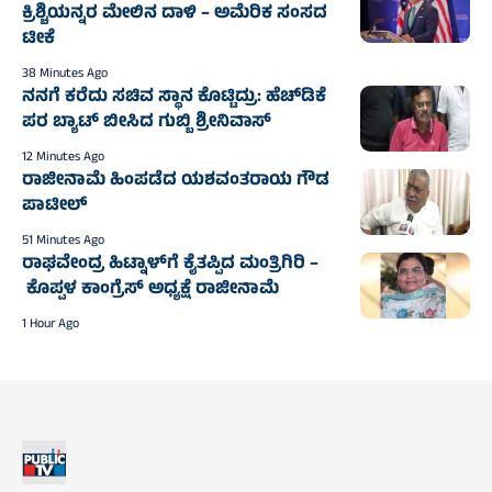
ಕ್ರಿಶ್ಚಿಯನ್ನರ ಮೇಲಿನ ದಾಳಿ – ಅಮೆರಿಕ ಸಂಸದ
ಟೀಕೆ
38 Minutes Ago
ನನಗೆ ಕರೆದು ಸಚಿವ ಸ್ಥಾನ ಕೊಟ್ಟಿದ್ರು: ಹೆಚ್‌ಡಿಕೆ
ಪರ ಬ್ಯಾಟ್‌ ಬೀಸಿದ ಗುಬ್ಬಿ ಶ್ರೀನಿವಾಸ್‌
12 Minutes Ago
ರಾಜೀನಾಮೆ ಹಿಂಪಡೆದ ಯಶವಂತರಾಯ ಗೌಡ
ಪಾಟೀಲ್‌
51 Minutes Ago
ರಾಘವೇಂದ್ರ ಹಿಟ್ನಾಳ್‌ಗೆ ಕೈತಪ್ಪಿದ ಮಂತ್ರಿಗಿರಿ –
ಕೊಪ್ಪಳ ಕಾಂಗ್ರೆಸ್ ಅಧ್ಯಕ್ಷೆ ರಾಜೀನಾಮೆ
1 Hour Ago