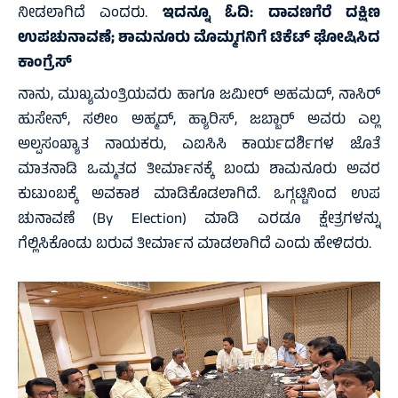
ನೀಡಲಾಗಿದೆ ಎಂದರು.
ಇದನ್ನೂ ಓದಿ:
ದಾವಣಗೆರೆ ದಕ್ಷಿಣ
ಉಪಚುನಾವಣೆ; ಶಾಮನೂರು ಮೊಮ್ಮಗನಿಗೆ ಟಿಕೆಟ್‌ ಘೋಷಿಸಿದ
ಕಾಂಗ್ರೆಸ್‌
ನಾನು, ಮುಖ್ಯಮಂತ್ರಿಯವರು ಹಾಗೂ ಜಮೀರ್ ಅಹಮದ್, ನಾಸಿರ್‌
ಹುಸೇನ್, ಸಲೀಂ ಅಹ್ಮದ್, ಹ್ಯಾರಿಸ್, ಜಬ್ಬಾರ್ ಅವರು ಎಲ್ಲ
ಅಲ್ಪಸಂಖ್ಯಾತ ನಾಯಕರು, ಎಐಸಿಸಿ ಕಾರ್ಯದರ್ಶಿಗಳ ಜೊತೆ
ಮಾತನಾಡಿ ಒಮ್ಮತದ ತೀರ್ಮಾನಕ್ಕೆ ಬಂದು ಶಾಮನೂರು ಅವರ
ಕುಟುಂಬಕ್ಕೆ ಅವಕಾಶ ಮಾಡಿಕೊಡಲಾಗಿದೆ. ಒಗ್ಗಟ್ಟಿನಿಂದ ಉಪ
ಚುನಾವಣೆ (By Election) ಮಾಡಿ ಎರಡೂ ಕ್ಷೇತ್ರಗಳನ್ನು
ಗೆಲ್ಲಿಸಿಕೊಂಡು ಬರುವ ತೀರ್ಮಾನ ಮಾಡಲಾಗಿದೆ ಎಂದು ಹೇಳಿದರು.