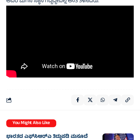
ಅವರ ಮಗನ ಸ್ಥಾನ ಗೆದ್ದಿದ್ದೇವಲ್ಲ ಅಂತ ತಿಳಿಸಿದರು.
You Might Also Like
ಭಾರತದ ಎಫ್‌ಸಿಆರ್‌ಎ ತಿದ್ದುಪಡಿ ಮಸೂದೆ