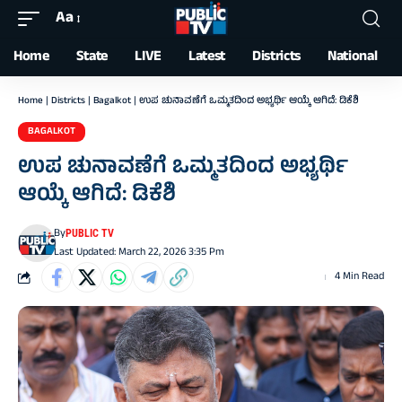
Aa
Font
Resizer
Home
State
LIVE
Latest
Districts
National
Home
|
Districts
|
Bagalkot
|
ಉಪ ಚುನಾವಣೆಗೆ ಒಮ್ಮತದಿಂದ ಅಭ್ಯರ್ಥಿ ಆಯ್ಕೆ ಆಗಿದೆ: ಡಿಕೆಶಿ
BAGALKOT
ಉಪ ಚುನಾವಣೆಗೆ ಒಮ್ಮತದಿಂದ ಅಭ್ಯರ್ಥಿ
ಆಯ್ಕೆ ಆಗಿದೆ: ಡಿಕೆಶಿ
By
PUBLIC TV
Last Updated: March 22, 2026 3:35 Pm
4 Min Read