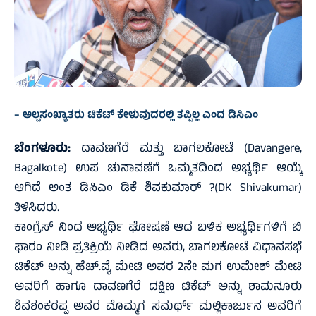
– ಅಲ್ಪಸಂಖ್ಯಾತರು ಟಿಕೆಟ್ ಕೇಳುವುದರಲ್ಲಿ ತಪ್ಪಿಲ್ಲ ಎಂದ ಡಿಸಿಎಂ
ಬೆಂಗಳೂರು:
ದಾವಣಗೆರೆ ಮತ್ತು ಬಾಗಲಕೋಟೆ (Davangere,
Bagalkote) ಉಪ ಚುನಾವಣೆಗೆ ಒಮ್ಮತದಿಂದ ಅಭ್ಯರ್ಥಿ ಆಯ್ಕೆ
ಆಗಿದೆ ಅಂತ ಡಿಸಿಎಂ ಡಿಕೆ ಶಿವಕುಮಾರ್ ?(DK Shivakumar)
ತಿಳಿಸಿದರು.
ಕಾಂಗ್ರೆಸ್ ನಿಂದ ಅಭ್ಯರ್ಥಿ ಘೋಷಣೆ ಆದ ಬಳಿಕ ಅಭ್ಯರ್ಥಿಗಳಿಗೆ ಬಿ
ಫಾರಂ ನೀಡಿ ಪ್ರತಿಕ್ರಿಯೆ ನೀಡಿದ ಅವರು, ಬಾಗಲಕೋಟೆ ವಿಧಾನಸಭೆ
ಟಿಕೆಟ್ ಅನ್ನು ಹೆಚ್‌.ವೈ ಮೇಟಿ ಅವರ 2ನೇ ಮಗ ಉಮೇಶ್ ಮೇಟಿ
ಅವರಿಗೆ ಹಾಗೂ ದಾವಣಗೆರೆ ದಕ್ಷಿಣ ಟಿಕೆಟ್ ಅನ್ನು ಶಾಮನೂರು
ಶಿವಶಂಕರಪ್ಪ ಅವರ ಮೊಮ್ಮಗ ಸಮರ್ಥ್ ಮಲ್ಲಿಕಾರ್ಜುನ ಅವರಿಗೆ