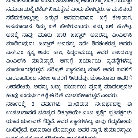
ಮೊದಲಿನಿಂದಲೂ ನಿಂತಿದೆ. ಶಿವಶಂಕರಪ್ಪ ಅವರು ನನ್ನ ನಂತರ ಮುಸ್ಲಿಂ
ಸಮುದಾಯಕ್ಕೆ ಟಿಕೆಟ್ ನೀಡುತ್ತೇವೆ ಎಂದು ಹೇಳಿದ್ದರು. ಆ ಮಾತಿನಂತೆ
ನಡೆದುಕೊಳ್ಳುತ್ತಿಲ್ಲ ಎನ್ನುವ ಅಸಮಾಧಾನದ ಬಗ್ಗೆ ಕೇಳಿದಾಗ,
ಅಸಮಾಧಾನ ನಿಮ್ಮ ಬಳಿ ಹೇಳಿರಬಹುದು. ನಮ್ಮ ಬಳಿ ಹೇಳಿಲ್ಲ.
ಅದಕ್ಕೆ ನಾವು ಮೂರು ಬಾರಿ ಜಬ್ಬಾರ್ ಅವರನ್ನು ಎಂಎಲ್‌ಸಿ
ಮಾಡಿರುವುದು. ಜಬ್ಬಾರ್ ಅವರನ್ನು ಇದೇ ಶಿವಶಂಕರಪ್ಪ ಅವರು
ಎಸ್.ಎಂ ಕೃಷ್ಣ ಅವರ ಕಾಲ, ಸಿದ್ದರಾಮಯ್ಯ ಅವರ ಕಾಲದಲ್ಲೂ
ಎಂಎಲ್‌ಸಿ ಮಾಡಿದ್ದಾರೆ. ಆಗಾಗ್ಗೆ ಪರ್ಯಾಯ ವ್ಯವಸ್ಥೆಗಳನ್ನು
ಮಾಡಲಾಗುತ್ತಿರುತ್ತದೆ. ಪರಿಷತ್ ‌ಸ್ಥಾನವನ್ನು ಮಾನೆ ಅವರ ಬದಲಿಗೆ
ಧಾರವಾಡದಿಂದ ಸಲೀಂ ಅವರಿಗೆ ನೀಡಿದೆವು. ಬೋಸರಾಜು ಅವರಿಗೆ
ನೀಡಬೇಕಿತ್ತು. ಅದನ್ನು ಬಿಟ್ಟು ಪರ್ಯಾಯ ವ್ಯವಸ್ಥೆ ಮಾಡಲಿಲ್ಲವೇ?
ಕೆಲವು ಸಂದರ್ಭಗಳಲ್ಲಿ ಈ ರೀತಿ ಮಾಡಬೇಕಾಗುತ್ತದೆ ಎಂದರು‌.
ಸರ್ಕಾರಕ್ಕೆ 3 ವರ್ಷಗಳು ತುಂಬಿರುವ ಸಂದರ್ಭದಲ್ಲಿ ಈ
ಉಪಚುನಾವಣೆ ಭವಿಷ್ಯದ ದಿಕ್ಸೂಚಿಯೇ ಎಂಬ ಪ್ರಶ್ನೆಗೆ ಪ್ರತಿಪಕ್ಷಗಳು
ಯಾವ ಚುನಾವಣೆ ಗೆದ್ದಿವೆ. ಅವರ ಸ್ಥಾನಗಳನ್ನು ನಾವು ಗೆದ್ದುಕೊಂಡು
ಬಂದಿದ್ದೇವೆ. ಬಸವರಾಜ ಬೊಮ್ಮಾಯಿ ಅವರ ಸ್ಥಾನ, ಕುಮಾರಸ್ವಾಮಿ