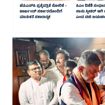
ಜೆಪಿಎಸ್‌ಸಿ ಪ್ರಶ್ನೆಪತ್ರಿಕೆ ಸೋರಿಕೆ –
ಸಿಎಂ ಡಿಕೆಶಿ ಸಂಧಾನ 
ಜಾರ್ಖಂಡ್‌ ಸರ್ಕಾರದೊಂದಿಗೆ
ನಾನು ಸ್ವೀಕರ್ ಆಗಿ 
ಮಾತುಕತೆ ಸಕಾರಾತ್ಮಕ
ಎಂದ ಟಿಬಿ ಜಯಚಂದ