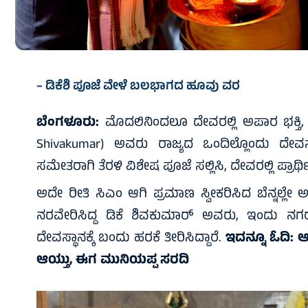
– ಡಿಕೆಶಿ ಪೂಜೆ ವೇಳೆ ಬಲಭಾಗದ ಹೂವು ವರ
ಬೆಂಗಳೂರು:
ಮೊದಲಿನಿಂದಲೂ ದೇವರಲ್ಲಿ ಅಪಾರ ಭಕ್ತಿ, 
Shivakumar) ಅವರು ರಾಜ್ಯದ ಒಂದಿಲ್ಲೊಂದು ದೇವಸ್ಥ
ಸಮೇತರಾಗಿ ತೆರಳಿ ವಿಶೇಷ ಪೂಜೆ ಸಲ್ಲಿಸಿ, ದೇವರಲ್ಲಿ ಪ್ರಾರ್ಥಿಸ
ಅದೇ ರೀತಿ ಸಿಎಂ ಆಗಿ ಪ್ರಮಾಣ ಸ್ವೀಕರಿಸಿದ ಬೆನ್ನಲ್ಲೇ 
ನರವೇರಿಸಿದ್ದ ಡಿಕೆ ಶಿವಕುಮಾರ್‌ ಅವರು, ಇಂದು ನಗ
ದೇವಸ್ಥಾನಕ್ಕೆ ಬಂದು ಹರಕೆ ತೀರಿಸಿದ್ದಾರೆ.
ಇದನ್ನೂ ಓದಿ:
ಆ
ಆಯ್ತು, ಈಗ ಮುನಿಯಪ್ಪ ಸರದಿ