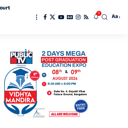
ourt
9
Aa
Font
Resizer