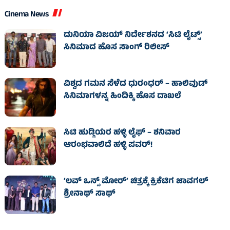
Cinema News
ದುನಿಯಾ ವಿಜಯ್ ನಿರ್ದೇಶನದ ‘ಸಿಟಿ ಲೈಟ್ಸ್’
ಸಿನಿಮಾದ ಹೊಸ ಸಾಂಗ್ ರಿಲೀಸ್
ವಿಶ್ವದ ಗಮನ ಸೆಳೆದ ಧುರಂಧರ್ – ಹಾಲಿವುಡ್‌
ಸಿನಿಮಾಗಳನ್ನ ಹಿಂದಿಕ್ಕಿ ಹೊಸ ದಾಖಲೆ
ಸಿಟಿ ಹುಡ್ಗಿಯರ ಹಳ್ಳಿ ಲೈಫ್‌ – ಶನಿವಾರ
ಆರಂಭವಾಲಿದೆ ಹಳ್ಳಿ ಪವರ್‌!
‘ಲವ್ ಒನ್ಸ್ ಮೋರ್’ ಚಿತ್ರಕ್ಕೆ ಕ್ರಿಕೆಟಿಗ ಜಾವಗಲ್
ಶ್ರೀನಾಥ್ ಸಾಥ್