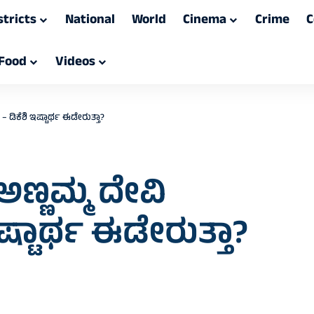
stricts
National
World
Cinema
Crime
C
Food
Videos
– ಡಿಕೆಶಿ ಇಷ್ಟಾರ್ಥ ಈಡೇರುತ್ತಾ?
ಅಣ್ಣಮ್ಮ ದೇವಿ
್ಟಾರ್ಥ ಈಡೇರುತ್ತಾ?