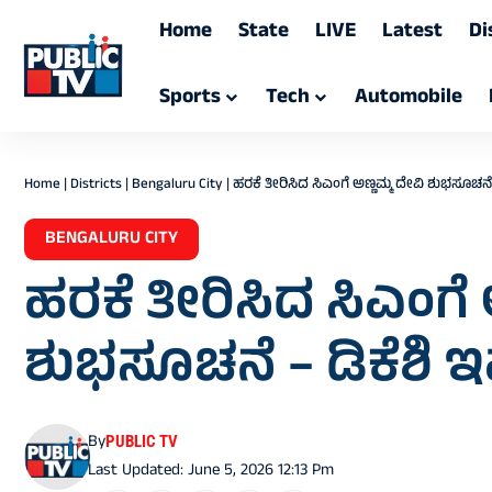
Home
State
LIVE
Latest
Di
Sports
Tech
Automobile
Home
|
Districts
|
Bengaluru City
|
ಹರಕೆ ತೀರಿಸಿದ ಸಿಎಂಗೆ ಅಣ್ಣಮ್ಮ ದೇವಿ ಶುಭಸೂಚನೆ 
BENGALURU CITY
ಹರಕೆ ತೀರಿಸಿದ ಸಿಎಂಗೆ 
ಶುಭಸೂಚನೆ – ಡಿಕೆಶಿ ಇಷ
By
PUBLIC TV
Last Updated: June 5, 2026 12:13 Pm