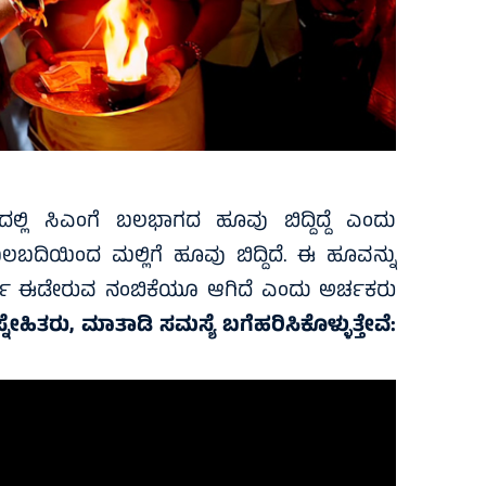
ಲ್ಲಿ ಸಿಎಂಗೆ ಬಲಭಾಗದ ಹೂವು ಬಿದ್ದಿದ್ದೆ ಎಂದು
ಬಲಬದಿಯಿಂದ ಮಲ್ಲಿಗೆ ಹೂವು ಬಿದ್ದಿದೆ. ಈ ಹೂವನ್ನು
್ಟಾರ್ಥ ಈಡೇರುವ ನಂಬಿಕೆಯೂ ಆಗಿದೆ ಎಂದು ಅರ್ಚಕರು
ಸ್ನೇಹಿತರು, ಮಾತಾಡಿ ಸಮಸ್ಯೆ ಬಗೆಹರಿಸಿಕೊಳ್ಳುತ್ತೇವೆ: