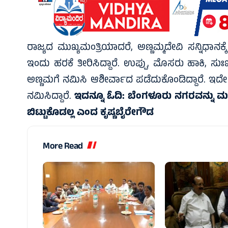
ರಾಜ್ಯದ ಮುಖ್ಯಮಂತ್ರಿಯಾದರೆ, ಅಣ್ಣಮ್ಮದೇವಿ ಸನ್ನಿಧಾನಕ್ಕ
ಇಂದು ಹರಕೆ ತೀರಿಸಿದ್ದಾರೆ. ಉಪ್ಪು, ಮೊಸರು ಹಾಕಿ, ಸುಃಖ, 
ಅಣ್ಣಮಗೆ ನಮಿಸಿ ಆಶೀರ್ವಾದ ಪಡೆದುಕೊಂಡಿದ್ದಾರೆ. ಇದೇ
ನಮಿಸಿದ್ದಾರೆ.
ಇದನ್ನೂ ಓದಿ:
ಬೆಂಗಳೂರು ನಗರವನ್ನು ಮತ್
ಬಿಟ್ಟುಕೊಡಲ್ಲ ಎಂದ ಕೃಷ್ಣಬೈರೇಗೌಡ
More Read