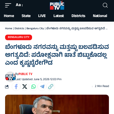
Aa
Font
Resizer
Home
State
LIVE
Latest
Districts
National
Home
|
Districts
|
Bengaluru City
|
ಬೆಂಗಳೂರು ನಗರವನ್ನು ಮತ್ತಷ್ಟು ಬಲಪಡಿಸುವ ಅಗತ್ಯವಿದೆ: ಪರೋಕ್ಷವಾಗಿ ಖಾತೆ ಬಿಟ್ಟುಕೊಡಲ್ಲ ಎಂದ ಕೃಷ್ಣಬೈರೇಗೌಡ
BENGALURU CITY
ಬೆಂಗಳೂರು ನಗರವನ್ನು ಮತ್ತಷ್ಟು ಬಲಪಡಿಸುವ
ಅಗತ್ಯವಿದೆ: ಪರೋಕ್ಷವಾಗಿ ಖಾತೆ ಬಿಟ್ಟುಕೊಡಲ್ಲ
ಎಂದ ಕೃಷ್ಣಬೈರೇಗೌಡ
By
PUBLIC TV
Last Updated: June 5, 2026 12:03 Pm
2 Min Read