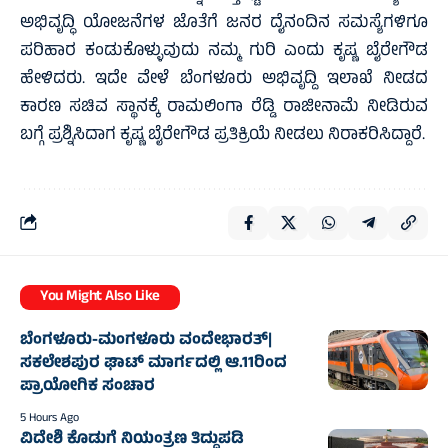
ಅಭಿವೃದ್ಧಿ ಯೋಜನೆಗಳ ಜೊತೆಗೆ ಜನರ ದೈನಂದಿನ ಸಮಸ್ಯೆಗಳಿಗೂ
ಪರಿಹಾರ ಕಂಡುಕೊಳ್ಳುವುದು ನಮ್ಮ ಗುರಿ ಎಂದು ಕೃಷ್ಣ ಬೈರೇಗೌಡ
ಹೇಳಿದರು. ಇದೇ ವೇಳೆ ಬೆಂಗಳೂರು ಅಭಿವೃದ್ದಿ ಇಲಾಖೆ ನೀಡದ
ಕಾರಣ ಸಚಿವ ಸ್ಥಾನಕ್ಕೆ ರಾಮಲಿಂಗಾ ರೆಡ್ಡಿ ರಾಜೀನಾಮೆ ನೀಡಿರುವ
ಬಗ್ಗೆ ಪ್ರಶ್ನಿಸಿದಾಗ ಕೃಷ್ಣ ಬೈರೇಗೌಡ ಪ್ರತಿಕ್ರಿಯೆ ನೀಡಲು ನಿರಾಕರಿಸಿದ್ದಾರೆ.
You Might Also Like
ಬೆಂಗಳೂರು-ಮಂಗಳೂರು ವಂದೇಭಾರತ್‌|
ಸಕಲೇಶಪುರ ಘಾಟ್ ಮಾರ್ಗದಲ್ಲಿ ಆ.11ರಿಂದ
ಪ್ರಾಯೋಗಿಕ ಸಂಚಾರ
5 Hours Ago
ವಿದೇಶಿ ಕೊಡುಗೆ ನಿಯಂತ್ರಣ ತಿದ್ದುಪಡಿ