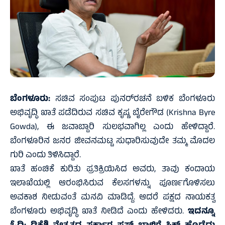
ಬೆಂಗಳೂರು:
ಸಚಿವ ಸಂಪುಟ ಪುನರ್‌ರಚನೆ ಬಳಿಕ ಬೆಂಗಳೂರು
ಅಭಿವೃದ್ಧಿ ಖಾತೆ ಪಡೆದಿರುವ ಸಚಿವ ಕೃಷ್ಣ ಬೈರೇಗೌಡ (Krishna Byre
Gowda), ಈ ಜವಾಬ್ದಾರಿ ಸುಲಭವಾಗಿಲ್ಲ ಎಂದು ಹೇಳಿದ್ದಾರೆ.
ಬೆಂಗಳೂರಿನ ಜನರ ಜೀವನಮಟ್ಟ ಸುಧಾರಿಸುವುದೇ ತಮ್ಮ ಮೊದಲ
ಗುರಿ ಎಂದು ತಿಳಿಸಿದ್ದಾರೆ.
ಖಾತೆ ಹಂಚಿಕೆ ಕುರಿತು ಪ್ರತಿಕ್ರಿಯಿಸಿದ ಅವರು, ತಾವು ಕಂದಾಯ
ಇಲಾಖೆಯಲ್ಲಿ ಆರಂಭಿಸಿರುವ ಕೆಲಸಗಳನ್ನು ಪೂರ್ಣಗೊಳಿಸಲು
ಅವಕಾಶ ನೀಡುವಂತೆ ಮನವಿ ಮಾಡಿದ್ದೆ. ಆದರೆ ಪಕ್ಷದ ನಾಯಕತ್ವ
ಬೆಂಗಳೂರು ಅಭಿವೃದ್ಧಿ ಖಾತೆ ನೀಡಿದೆ ಎಂದು ಹೇಳಿದರು.
ಇದನ್ನೂ