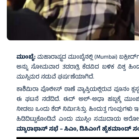
ಮುಂಬೈ:
ಮಹಾರಾಷ್ಟ್ರದ ಮುಂಬೈನಲ್ಲಿ (Mumbai) ಬಕ್ರೀದ್‌
ಅನ್ನು ಸೋಮವಾರ ತಡರಾತ್ರಿ ಕೆಡವಿದ ಬಳಿಕ ವಿಶ್ವ ಹಿ
ಮುಸ್ಲಿಮರ ನಡುವೆ ಘರ್ಷಣೆಯಾಗಿದೆ.
ಕಾಶಿಮಿರಾ ಪೊಲೀಸ್ ಠಾಣೆ ವ್ಯಾಪ್ತಿಯಲ್ಲಿರುವ ಪೂನಂ ಕ
ಈ ಘಟನೆ ನಡೆದಿದೆ. ಈದ್ ಅಲ್-ಅಧಾ ಹಬ್ಬಕ್ಕೆ ಮುಂಚ
ನೀಡಲು ಒಂದು ಶೆಡ್ ನಿರ್ಮಿಸಿತ್ತು. ಹಿಂದುತ್ವ ಗುಂಪುಗಳು 
ಹಿಡಿದಿಟ್ಟುಕೊಂಡಿವೆ ಎಂದು ಮುಸ್ಲಿಂ ಸಮುದಾಯ ಆರೋಪ
ಮ್ಯಾರಾಥಾನ್ ಸಭೆ – ಸಿಎಂ, ಡಿಸಿಎಂಗೆ ಹೈಕಮಾಂಡ್‌ 