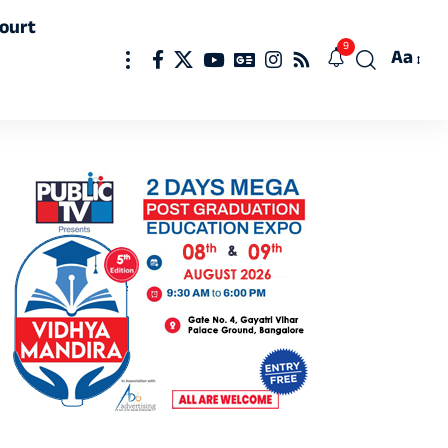
ourt
9
Aa
Font
Resizer