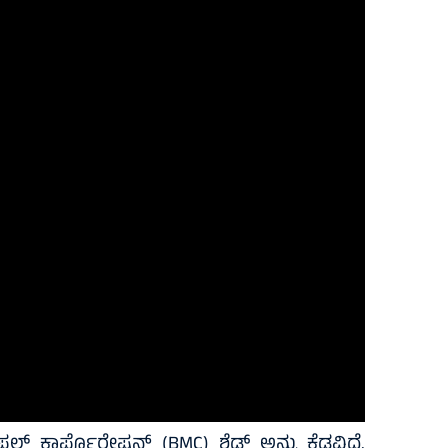
ಿಪಲ್ ಕಾರ್ಪೊರೇಷನ್ (BMC) ಶೆಡ್ ಅನ್ನು ಕೆಡವಿದೆ.