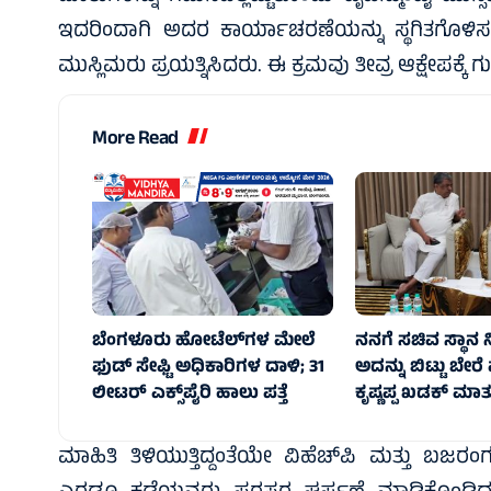
ಇದರಿಂದಾಗಿ ಅದರ ಕಾರ್ಯಾಚರಣೆಯನ್ನು ಸ್ಥಗಿತಗೊಳಿಸಲಾ
ಮುಸ್ಲಿಮರು ಪ್ರಯತ್ನಿಸಿದರು. ಈ ಕ್ರಮವು ತೀವ್ರ ಆಕ್ಷೇಪಕ್ಕೆ
More Read
ಬೆಂಗಳೂರು ಹೋಟೆಲ್‌ಗಳ ಮೇಲೆ
ನನಗೆ ಸಚಿವ ಸ್ಥಾನ
ಫುಡ್ ಸೇಫ್ಟಿ ಅಧಿಕಾರಿಗಳ ದಾಳಿ; 31
ಅದನ್ನು ಬಿಟ್ಟು ಬೇರೆ
ಲೀಟರ್ ಎಕ್ಸ್‌ಪೈರಿ ಹಾಲು ಪತ್ತೆ
ಕೃಷ್ಣಪ್ಪ ಖಡಕ್‌ ಮಾತ
ಮಾಹಿತಿ ತಿಳಿಯುತ್ತಿದ್ದಂತೆಯೇ ವಿಹೆಚ್‌ಪಿ ಮತ್ತು ಬಜರಂಗ