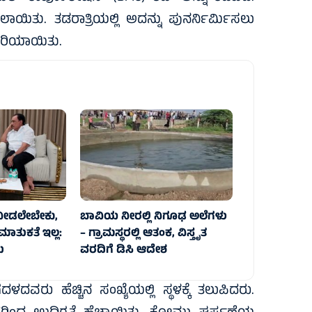
ಯಿತು. ತಡರಾತ್ರಿಯಲ್ಲಿ ಅದನ್ನು ಪುನರ್ನಿರ್ಮಿಸಲು
 ಗುರಿಯಾಯಿತು.
 ನೀಡಲೇಬೇಕು,
ಬಾವಿಯ ನೀರಲ್ಲಿ ನಿಗೂಢ ಅಲೆಗಳು
 ಮಾತುಕತೆ ಇಲ್ಲ:
– ಗ್ರಾಮಸ್ಥರಲ್ಲಿ ಆತಂಕ, ವಿಸ್ತೃತ
ು
ವರದಿಗೆ ಡಿಸಿ ಆದೇಶ
ದಳದವರು ಹೆಚ್ಚಿನ ಸಂಖ್ಯೆಯಲ್ಲಿ ಸ್ಥಳಕ್ಕೆ ತಲುಪಿದರು.