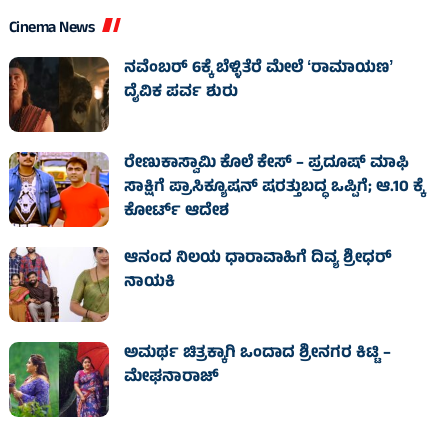
Cinema News
ನವೆಂಬರ್ 6ಕ್ಕೆ ಬೆಳ್ಳಿತೆರೆ ಮೇಲೆ ʻರಾಮಾಯಣʼ
ದೈವಿಕ ಪರ್ವ ಶುರು
ರೇಣುಕಾಸ್ವಾಮಿ ಕೊಲೆ ಕೇಸ್‌ – ಪ್ರದೂಷ್‌ ಮಾಫಿ
ಸಾಕ್ಷಿಗೆ ಪ್ರಾಸಿಕ್ಯೂಷನ್ ಷರತ್ತುಬದ್ಧ ಒಪ್ಪಿಗೆ; ಆ.10 ಕ್ಕೆ
ಕೋರ್ಟ್ ಆದೇಶ
ಆನಂದ ನಿಲಯ ಧಾರಾವಾಹಿಗೆ ದಿವ್ಯ ಶ್ರೀಧರ್
ನಾಯಕಿ
ಅಮರ್ಥ ಚಿತ್ರಕ್ಕಾಗಿ ಒಂದಾದ ಶ್ರೀನಗರ ಕಿಟ್ಟಿ –
ಮೇಘನಾರಾಜ್