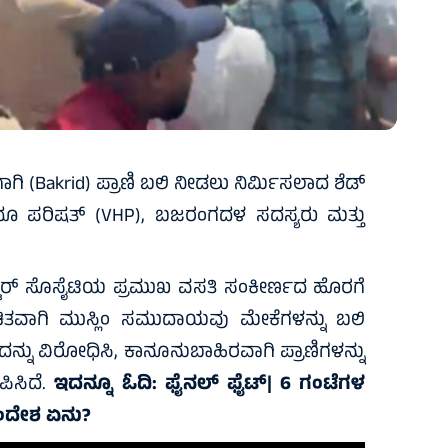
ಗಾಗಿ (Bakrid) ಪ್ರಾಣಿ ಬಲಿ ನೀಡಲು ನಿರ್ಮಿಸಲಾದ ಶೆಡ್
ಂದೂ ಪರಿಷತ್ (VHP), ಬಜರಂಗದಳ ಸದಸ್ಯರು ಮತ್ತು
್ಲಸ್ಟರ್ ಸೊಸೈಟಿಯ ಪ್ರಮುಖ ವಸತಿ ಸಂಕೀರ್ಣದ ಹೊರಗೆ
ಿತವಾಗಿ ಮುಸ್ಲಿಂ ಸಮುದಾಯವು ಮೇಕೆಗಳನ್ನು ಬಲಿ
ಇದನ್ನು ವಿರೋಧಿಸಿ, ಕಾನೂನುಬಾಹಿರವಾಗಿ ಪ್ರಾಣಿಗಳನ್ನು
ಿಸಿದೆ.
ಇದನ್ನೂ ಓದಿ:
ಫೈನಲ್‌ ಫೈಟ್‌| 6 ಗಂಟೆಗಳ
ಸಂದೇಶ ಏನು?