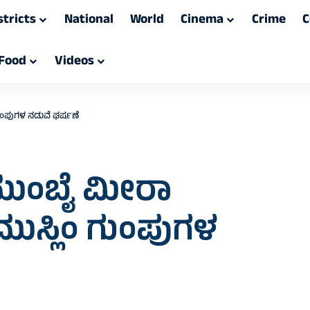
stricts
National
World
Cinema
Crime
C
Food
Videos
 ಗುಂಪುಗಳ ನಡುವೆ ಘರ್ಷಣೆ
: ಮುಂಬೈ ಮೀರಾ
ಮುಸ್ಲಿಂ ಗುಂಪುಗಳ