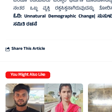
ಎರಡೂ ಕಡೆಯವರು ಪರಸ್ಪರ ಘರ್ಷಣೆ ಮಾಡಿಕೊಂಡಿದ್ದರಿ
ನಂತರ ಒಬ್ಬ ವ್ಯಕ್ತಿ ರಕ್ತಸಿಕ್ತನಾಗಿರುವುದನ್ನು
ಓದಿ:
Unnatural Demographic Change| ನುಸುಳ
ಸಮಿತಿ ರಚನೆ
Share This Article
You Might Also Like