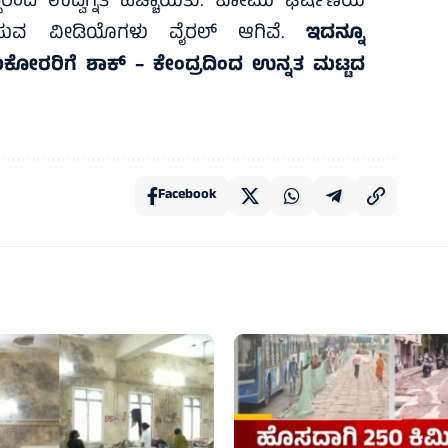
ಂದ ಉದ್ವಿಗ್ನತೆ ಹೆಚ್ಚಾಯಿತು. ಕೋಮು ಘರ್ಷಣೆಯ
 ತೋರಿಸುವ ವೀಡಿಯೊಗಳು ವೈರಲ್‌ ಆಗಿವೆ.
ಇದನ್ನೂ
ುಕೋರರಿಗೆ ಶಾಕ್ – ಕೇಂದ್ರದಿಂದ ಉನ್ನತ ಮಟ್ಟದ
Facebook