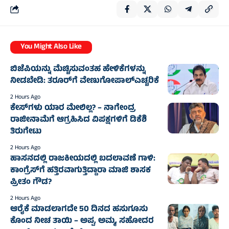
You Might Also Like
ಬಿಜೆಪಿಯನ್ನು ಮೆಚ್ಚಿಸುವಂತಹ ಹೇಳಿಕೆಗಳನ್ನು
ನೀಡಬೇಡಿ: ತರೂರ್‌ಗೆ ವೇಣುಗೋಪಾಲ್‌ಎಚ್ಚರಿಕೆ
2 Hours Ago
ಕೇಸ್‌ಗಳು ಯಾರ ಮೇಲಿಲ್ಲ? – ನಾಗೇಂದ್ರ
ರಾಜೀನಾಮೆಗೆ ಆಗ್ರಹಿಸಿದ ವಿಪಕ್ಷಗಳಿಗೆ ಡಿಕೆಶಿ
ತಿರುಗೇಟು
2 Hours Ago
ಹಾಸನದಲ್ಲಿ ರಾಜಕೀಯದಲ್ಲಿ ಬದಲಾವಣೆ ಗಾಳಿ:
ಕಾಂಗ್ರೆಸ್‌ಗೆ ಹತ್ತಿರವಾಗುತ್ತಿದ್ದಾರಾ ಮಾಜಿ ಶಾಸಕ
ಪ್ರೀತಂ ಗೌಡ?
2 Hours Ago
ಆರೈಕೆ ಮಾಡಲಾಗದೇ 50 ದಿನದ ಹಸುಗೂಸು
ಕೊಂದ ನೀಚ ತಾಯಿ – ಅಪ್ಪ, ಅಮ್ಮ, ಸಹೋದರ