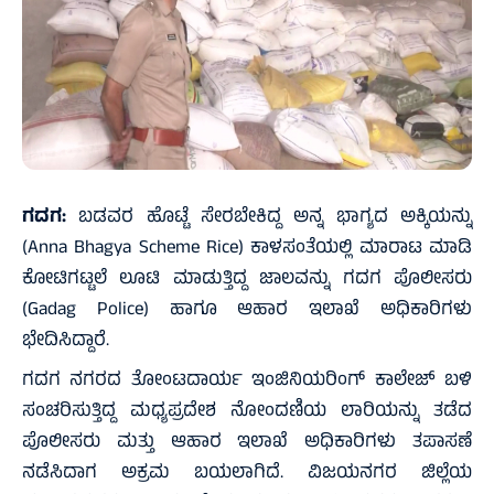
ಗದಗ:
ಬಡವರ ಹೊಟ್ಟೆ ಸೇರಬೇಕಿದ್ದ ಅನ್ನ ಭಾಗ್ಯದ ಅಕ್ಕಿಯನ್ನು
(Anna Bhagya Scheme Rice) ಕಾಳಸಂತೆಯಲ್ಲಿ ಮಾರಾಟ ಮಾಡಿ
ಕೋಟಿಗಟ್ಟಲೆ ಲೂಟಿ ಮಾಡುತ್ತಿದ್ದ ಜಾಲವನ್ನು ಗದಗ ಪೊಲೀಸರು
(Gadag Police) ಹಾಗೂ ಆಹಾರ ಇಲಾಖೆ ಅಧಿಕಾರಿಗಳು
ಭೇದಿಸಿದ್ದಾರೆ.
ಗದಗ ನಗರದ ತೋಂಟದಾರ್ಯ ಇಂಜಿನಿಯರಿಂಗ್ ಕಾಲೇಜ್ ಬಳಿ
ಸಂಚರಿಸುತ್ತಿದ್ದ ಮಧ್ಯಪ್ರದೇಶ ನೋಂದಣಿಯ ಲಾರಿಯನ್ನು ತಡೆದ
ಪೊಲೀಸರು ಮತ್ತು ಆಹಾರ ಇಲಾಖೆ ಅಧಿಕಾರಿಗಳು ತಪಾಸಣೆ
ನಡೆಸಿದಾಗ ಅಕ್ರಮ ಬಯಲಾಗಿದೆ. ವಿಜಯನಗರ ಜಿಲ್ಲೆಯ