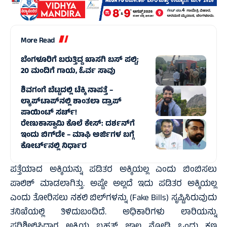
More Read
ಬೆಂಗಳೂರಿಗೆ ಬರುತ್ತಿದ್ದ ಖಾಸಗಿ ಬಸ್ ಪಲ್ಟಿ;
20 ಮಂದಿಗೆ ಗಾಯ, ಓರ್ವ ಸಾವು
ಶಿವಗಂಗೆ ಬೆಟ್ಟದಲ್ಲಿ ಟೆಕ್ಕಿ ನಾಪತ್ತೆ –
ಲ್ಯಾಪ್‌ಟಾಪ್‌ನಲ್ಲಿ ಶಾಂತಲಾ ಡ್ರಾಪ್‌
ಪಾಯಿಂಟ್‌ ಸರ್ಚ್‌!
ರೇಣುಕಾಸ್ವಾಮಿ ಕೊಲೆ ಕೇಸ್: ದರ್ಶನ್‌ಗೆ
ಇಂದು ಬಿಗ್‌ಡೇ – ಮಾಫಿ ಅರ್ಜಿಗಳ ಬಗ್ಗೆ
ಕೋರ್ಟ್‌ನಲ್ಲಿ ನಿರ್ಧಾರ
ಪತ್ತೆಯಾದ ಅಕ್ಕಿಯನ್ನು ಪಡಿತರ ಅಕ್ಕಿಯಲ್ಲ ಎಂದು ಬಿಂಬಿಸಲು
ಪಾಲಿಶ್ ಮಾಡಲಾಗಿತ್ತು. ಅಷ್ಟೇ ಅಲ್ಲದೆ ಇದು ಪಡಿತರ ಅಕ್ಕಿಯಲ್ಲ
ಎಂದು ತೋರಿಸಲು ನಕಲಿ ಬಿಲ್‌ಗಳನ್ನು (Fake Bills) ಸೃಷ್ಟಿಸಿರುವುದು
ತನಿಖೆಯಲ್ಲಿ ತಿಳಿದುಬಂದಿದೆ. ಅಧಿಕಾರಿಗಳು ಲಾರಿಯನ್ನು