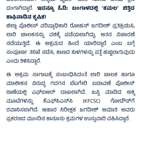
ಪರಿಶೀಲಿಸಿದಾಗ ಅಕ್ಕಿಯ ಬೃಹತ್ ಜಾಲ ನೋಡಿ ಒಂದು ಕ್ಷಣ
ದಂಗಾಗಿದ್ದಾರೆ.
ಇದನ್ನೂ ಓದಿ:
ಬಂಗಾಳದಲ್ಲಿ ʻಕಮಲʼ ಬಿತ್ತಿದ
ಕಾಫಿನಾಡಿನ ಕೃಷಿಕ!
ಜಿಲ್ಲಾ ಪೊಲೀಸ್ ವರಿಷ್ಠಾಧಿಕಾರಿ ರೋಹನ್ ಜಗದೀಶ್ ಪ್ರತಿಕ್ರಿಯಿಸಿ,
ಲಾರಿ ಚಾಲಕನನ್ನು ವಶಕ್ಕೆ ಪಡೆಯಲಾಗಿದ್ದು, ಆತನ ವಿಚಾರಣೆ
ನಡೆಯುತ್ತಿದೆ. ಈ ಅಕ್ರಮದ ಹಿಂದೆ ಯಾರಿದ್ದಾರೆ ಎಂಬ ಬಗ್ಗೆ
ಸಂಪೂರ್ಣ ತನಿಖೆ ನಡೆಸಿ, ಕಾಣದ ಕುಳಗಳನ್ನು ಪತ್ತೆ ಹಚ್ಚಲಾಗುವುದು
ಎಂದು ತಿಳಿಸಿದ್ದಾರೆ.
ಈ ಅಕ್ರಮ ಸಾಗಾಟಕ್ಕೆ ಸಂಬಂಧಿಸಿದಂತೆ ಲಾರಿ ಚಾಲಕ ಹಾಗೂ
ಮಾಲೀಕನ ವಿರುದ್ಧ ಗದಗನ ಬೆಟಗೇರಿ ಬಡಾವಣೆ ಪೊಲೀಸ್
ಠಾಣೆಯಲ್ಲಿ ಎಫ್‌ಐಆರ್‌ ದಾಖಲಾಗಿದೆ. ಜಪ್ತಿ ಮಾಡಿದ ಅಕ್ಕಿ
ಮೂಟೆಗಳನ್ನು ಕೆಎಫ್‌ಸಿಎಸ್‌ಸಿ (KFCSC) ಗೋಡೌನ್‌ಗೆ
ರವಾನಿಸಲಾಗಿದೆ. ಆಹಾರ ನಿರೀಕ್ಷಕ ಜಗದೀಶ್ ಅಮಾತಿ ಅವರು
ಪ್ರಕರಣದ ಮುಂದಿನ ಕಾನೂನು ಕ್ರಮಗಳ ಉಸ್ತುವಾರಿ ವಹಿಸಿದ್ದಾರೆ.