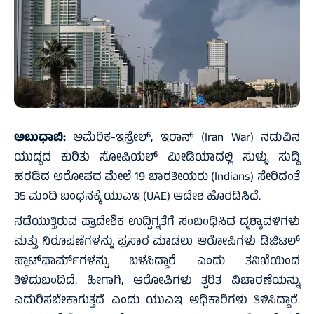
ಅಬುಧಾಬಿ:
ಅಮೆರಿಕ-ಇಸ್ರೇಲ್‌, ಇರಾನ್‌ (Iran War) ನಡುವಿನ
ಯುದ್ಧದ ಕುರಿತು ಸೋಷಿಯಲ್‌ ಮೀಡಿಯಾದಲ್ಲಿ ಸುಳ್ಳು ಸುದ್ದಿ
ಹರಡಿದ ಆರೋಪದ ಮೇಲೆ 19 ಭಾರತೀಯರು (Indians) ಸೇರಿದಂತೆ
35 ಮಂದಿ ಬಂಧನಕ್ಕೆ ಯುಎಇ (UAE) ಆದೇಶ ಹೊರಡಿಸಿದೆ.‌
ನಡೆಯುತ್ತಿರುವ ಪ್ರಾದೇಶಿಕ ಉದ್ವಿಗ್ನತೆಗೆ ಸಂಬಂಧಿಸಿದ ದೃಶ್ಯಾವಳಿಗಳು
ಮತ್ತು ನಿರೂಪಣೆಗಳನ್ನು ಪ್ರಸಾರ ಮಾಡಲು ಆರೋಪಿಗಳು ಡಿಜಿಟಲ್
ಪ್ಲಾಟ್‌ಫಾರ್ಮ್‌ಗಳನ್ನು ಬಳಸಿದ್ದಾರೆ ಎಂದು ತನಿಖೆಯಿಂದ
ತಿಳಿದುಬಂದಿದೆ. ಹೀಗಾಗಿ, ಆರೋಪಿಗಳು ತ್ವರಿತ ವಿಚಾರಣೆಯನ್ನು
ಎದುರಿಸಬೇಕಾಗುತ್ತದೆ ಎಂದು ಯುಎಇ ಅಧಿಕಾರಿಗಳು ತಿಳಿಸಿದ್ದಾರೆ.