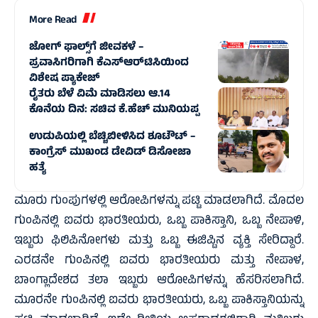
More Read
ಜೋಗ್‌ ಫಾಲ್ಸ್‌ಗೆ ಜೀವಕಳೆ –
ಪ್ರವಾಸಿಗರಿಗಾಗಿ ಕೆಎಸ್ಆರ್‌ಟಿಸಿಯಿಂದ
ವಿಶೇಷ ಪ್ಯಾಕೇಜ್
ರೈತರು ಬೆಳೆ ವಿಮೆ ಮಾಡಿಸಲು ಆ.14
ಕೊನೆಯ ದಿನ: ಸಚಿವ ಕೆ.ಹೆಚ್ ಮುನಿಯಪ್ಪ
ಉಡುಪಿಯಲ್ಲಿ ಬೆಚ್ಚಿಬೀಳಿಸಿದ ಶೂಟೌಟ್ –
ಕಾಂಗ್ರೆಸ್ ಮುಖಂಡ ಡೇವಿಡ್ ಡಿಸೋಜಾ
ಹತ್ಯೆ
ಮೂರು ಗುಂಪುಗಳಲ್ಲಿ ಆರೋಪಿಗಳನ್ನು ಪಟ್ಟಿ ಮಾಡಲಾಗಿದೆ. ಮೊದಲ
ಗುಂಪಿನಲ್ಲಿ ಐವರು ಭಾರತೀಯರು, ಒಬ್ಬ ಪಾಕಿಸ್ತಾನಿ, ಒಬ್ಬ ನೇಪಾಳಿ,
ಇಬ್ಬರು ಫಿಲಿಪಿನೋಗಳು ಮತ್ತು ಒಬ್ಬ ಈಜಿಪ್ಟಿನ ವ್ಯಕ್ತಿ ಸೇರಿದ್ದಾರೆ.
ಎರಡನೇ ಗುಂಪಿನಲ್ಲಿ ಐವರು ಭಾರತೀಯರು ಮತ್ತು ನೇಪಾಳ,
ಬಾಂಗ್ಲಾದೇಶದ ತಲಾ ಇಬ್ಬರು ಆರೋಪಿಗಳನ್ನು ಹೆಸರಿಸಲಾಗಿದೆ.
ಮೂರನೇ ಗುಂಪಿನಲ್ಲಿ ಐವರು ಭಾರತೀಯರು, ಒಬ್ಬ ಪಾಕಿಸ್ತಾನಿಯನ್ನು