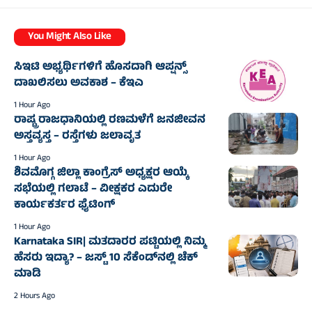
You Might Also Like
ಸಿಇಟಿ ಅಭ್ಯರ್ಥಿಗಳಿಗೆ ಹೊಸದಾಗಿ ಆಪ್ಷನ್ಸ್
ದಾಖಲಿಸಲು ಅವಕಾಶ – ಕೆಇಎ
1 Hour Ago
ರಾಷ್ಟ್ರ ರಾಜಧಾನಿಯಲ್ಲಿ ರಣಮಳೆಗೆ ಜನಜೀವನ
ಅಸ್ತವ್ಯಸ್ತ – ರಸ್ತೆಗಳು ಜಲಾವೃತ
1 Hour Ago
ಶಿವಮೊಗ್ಗ ಜಿಲ್ಲಾ ಕಾಂಗ್ರೆಸ್ ಅಧ್ಯಕ್ಷರ ಆಯ್ಕೆ
ಸಭೆಯಲ್ಲಿ ಗಲಾಟೆ – ವೀಕ್ಷಕರ ಎದುರೇ
ಕಾರ್ಯಕರ್ತರ ಫೈಟಿಂಗ್
1 Hour Ago
Karnataka SIR| ಮತದಾರರ ಪಟ್ಟಿಯಲ್ಲಿ ನಿಮ್ಮ
ಹೆಸರು ಇದ್ಯಾ? – ಜಸ್ಟ್‌ 10 ಸೆಕೆಂಡ್‌ನಲ್ಲಿ ಚೆಕ್‌
ಮಾಡಿ
2 Hours Ago