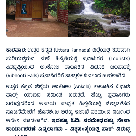
ಕಾರವಾರ
: ಉತ್ತರ ಕನ್ನಡ (Uttara Kannada) ಜಿಲ್ಲೆಯಲ್ಲಿ ಸತತವಾಗಿ
ಸುರಿಯುತ್ತಿರುವ ಮಳೆ ಹಿನ್ನೆಲೆಯಲ್ಲಿ ಪ್ರವಾಸಿಗರ (Tourists)
ಹಿತದೃಷ್ಟಿಯಿಂದ ಅಂಕೋಲ ತಾಲೂಕಿನ ವಿಭೂತಿ ಜಲಪಾತಕ್ಕೆ
(Vibhooti Falls) ಪ್ರವಾಸಿಗರಿಗೆ ತಾತ್ಕಾಲಿಕ ನಿರ್ಬಂಧ ಹೇರಲಾಗಿದೆ.
ಉತ್ತರ ಕನ್ನಡ ಜಿಲ್ಲೆಯ ಅಂಕೋಲ (Ankola) ತಾಲೂಕಿನ ವಿಭೂತಿ
ಫಾಲ್ಸ್ ಯಾಣದ ಸಮೀಪ ಬರುತ್ತದೆ. ಹೆಚ್ಚು ಪ್ರವಾಸಿಗರು
ಬರುವುದರಿಂದ ಅಪಾಯ ಸಾಧ್ಯತೆ ಹಿನ್ನಲೆಯಲ್ಲಿ ಜಿಲ್ಲಾಡಳಿತದ
ಸೂಚನೆಮೇರೆಗೆ ಹೊಸಕಂಬಿ ಅರಣ್ಯ ಇಲಾಖೆ ವತಿಯಿಂದ ನಿರ್ಬಂಧ
ಆದೇಶ ಮಾಡಲಾಗಿದೆ.
ಇದನ್ನೂ ಓದಿ:
ನರಮೇಧವನ್ನು ಸೇನಾ
ಕಾರ್ಯಾಚರಣೆ ಎನ್ನಲಾಗದು – ವಿಶ್ವಸಂಸ್ಥೆಯಲ್ಲಿ ಪಾಕ್ ವಿರುದ್ಧ