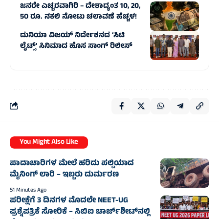
ಜನರೇ ಎಚ್ಚರವಾಗಿರಿ – ದೇಶಾದ್ಯಂತ 10, 20,
50 ರೂ. ನಕಲಿ ನೋಟು ಚಲಾವಣೆ ಹೆಚ್ಚಳ!
ದುನಿಯಾ ವಿಜಯ್ ನಿರ್ದೇಶನದ ‘ಸಿಟಿ
ಲೈಟ್ಸ್’ ಸಿನಿಮಾದ ಹೊಸ ಸಾಂಗ್ ರಿಲೀಸ್
You Might Also Like
ಪಾದಾಚಾರಿಗಳ ಮೇಲೆ ಹರಿದು ಪಲ್ಟಿಯಾದ
ಮೈನಿಂಗ್‌ ಲಾರಿ – ಇಬ್ಬರು ದುರ್ಮರಣ
51 Minutes Ago
ಪರೀಕ್ಷೆಗೆ 3 ದಿನಗಳ ಮೊದಲೇ NEET-UG
ಪ್ರಶ್ನೆಪತ್ರಿಕೆ ಸೋರಿಕೆ – ಸಿಬಿಐ ಚಾರ್ಜ್‌ಶೀಟ್‌ನಲ್ಲಿ