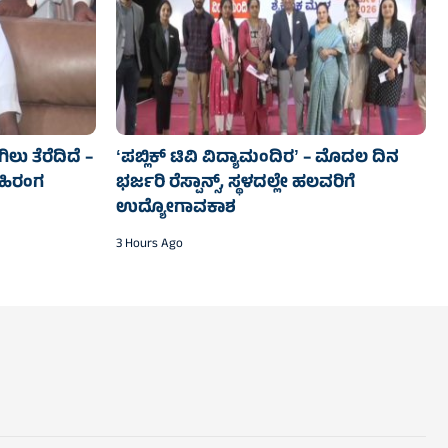
ಲು ತೆರೆದಿದೆ –
ʻಪಬ್ಲಿಕ್‌ ಟಿವಿ ವಿದ್ಯಾಮಂದಿರʼ – ಮೊದಲ ದಿನ
 ಬಹಿರಂಗ
ಭರ್ಜರಿ ರೆಸ್ಪಾನ್ಸ್‌, ಸ್ಥಳದಲ್ಲೇ ಹಲವರಿಗೆ
ಉದ್ಯೋಗಾವಕಾಶ
3 Hours Ago