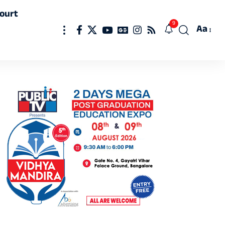
ourt
9
Aa
Font
Resizer