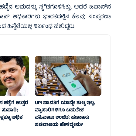
 ಆಮದನ್ನು ಸ್ಥಗಿತಗೊಳಿಸಿತ್ತು. ಆದರೆ ಜಪಾನ್‌ನ
ಾನ್ ಅಧಿಕಾರಿಗಳು ಭಾರತದಲ್ಲಿನ ಕೆಲವು ಸಂಸ್ಕರಣಾ
 ಹಿನ್ನೆಲೆಯಲ್ಲಿ ನಿರ್ಬಂಧ ಹೇರಿದ್ದರು.
 ಹತ್ಯೆಗೆ ಉತ್ತರ
UPI ಪಾವತಿಗೆ ಯಾವ್ದೇ ಶುಲ್ಕ ಇಲ್ಲ,
ದ ಸುಪಾರಿ;
ವ್ಯಾಪಾರಿಗಳಿಗೂ ಬಹುತೇಕ
್ಷಕ್ಕೂ ಅಧಿಕ
ವಹಿವಾಟು ಉಚಿತ: ಹಣಕಾಸು
ಸಚಿವಾಲಯ ಹೇಳಿದ್ದೇನು?