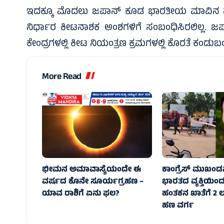
ಇದಕ್ಕೂ ಮೊದಲು ಜಪಾನ್ ಕೂಡ ಭಾರತೀಯ ಮಾವಿನ ಹಣ್ಣಿನ
ನಿರ್ಧಾರ ಕೀಟನಾಶಕ ಅಂಶಗಳಿಗೆ ಸಂಬಂಧಿಸಿರಲಿಲ್ಲ. ಜಪ
ಕೇಂದ್ರಗಳಲ್ಲಿ ಕೀಟ ನಿಯಂತ್ರಣ ಕ್ರಮಗಳಲ್ಲಿ ಕೊರತೆ ಕಂಡುಬಂದ
More Read
ಭೀಮನ ಅಮಾವಾಸ್ಯೆಯಂದೇ ಈ
ಕಾಂಗ್ರೆಸ್‌ ಮುಖಂಡನ
ವರ್ಷದ ಕೊನೇ ಸೂರ್ಯಗ್ರಹಣ –
ಭಾರತದ ವ್ಯಕ್ತಿಯಿಂ
ಯಾವ ರಾಶಿಗೆ ಏನು ಫಲ?
ಹಂತಕನ ಖಾತೆಗೆ 2 ಲಕ
ಹಣ ವರ್ಗ