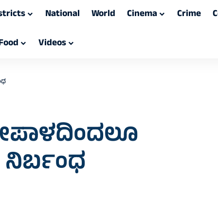
stricts
National
World
Cinema
Crime
C
Food
Videos
ಂಧ
ನೇಪಾಳದಿಂದಲೂ
 ನಿರ್ಬಂಧ