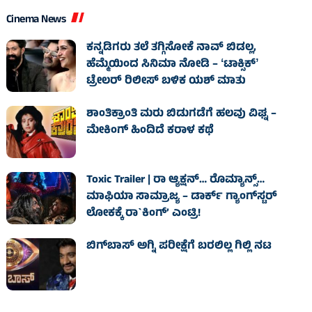
Cinema News
ಕನ್ನಡಿಗರು ತಲೆ ತಗ್ಗಿಸೋಕೆ ನಾವ್‌ ಬಿಡಲ್ಲ,
ಹೆಮ್ಮೆಯಿಂದ ಸಿನಿಮಾ ನೋಡಿ – ʻಟಾಕ್ಸಿಕ್‌ʼ
ಟ್ರೇಲರ್‌ ರಿಲೀಸ್‌ ಬಳಿಕ ಯಶ್‌ ಮಾತು
ಶಾಂತಿಕ್ರಾಂತಿ ಮರು ಬಿಡುಗಡೆಗೆ ಹಲವು ವಿಘ್ನ –
ಮೇಕಿಂಗ್ ಹಿಂದಿದೆ ಕರಾಳ ಕಥೆ
Toxic Trailer | ರಾ ಆ್ಯಕ್ಷನ್‌… ರೊಮ್ಯಾನ್ಸ್‌…
ಮಾಫಿಯಾ ಸಾಮ್ರಾಜ್ಯ – ಡಾರ್ಕ್‌ ಗ್ಯಾಂಗ್‌ಸ್ಟರ್‌
ಲೋಕಕ್ಕೆ ರಾ`ಕಿಂಗ್‌’ ಎಂಟ್ರಿ!
ಬಿಗ್‌ಬಾಸ್ ಅಗ್ನಿ ಪರೀಕ್ಷೆಗೆ ಬರಲಿಲ್ಲ ಗಿಲ್ಲಿ ನಟ