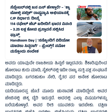
ಸೆಪ್ಟೆಂಬರ್‌ನಲ್ಲಿ ಜನ ಏನ್‌ ಹೇಳ್ತಾರೆ? – `ಕ್ಯಾ
ಬೋಲ್ತಿ ಪಬ್ಲಿಕ್’ ರಾಷ್ಟ್ರವ್ಯಾಪಿ ಅಭಿಯಾನಕ್ಕೆ
CJP ನಿರ್ಧಾರ: ದೀಪ್ಕೆ
114 ರಫೇಲ್ ಜೆಟ್‌ ಖರೀದಿಗೆ ಭಾರತ ವಿನಂತಿ
– 3.25 ಲಕ್ಷ ಕೋಟಿ ಪ್ರಸ್ತಾವನೆ ಸಲ್ಲಿಸಿದ
ಫ್ರಾನ್ಸ್‌
Handloom Day | ʻನನ್ನೊಂದಿಗೆ ವಿಡಿಯೋ
ಮಾಡಲು ಸಿದ್ಧರಾಗಿʼ – ಫ್ರೆಂಡ್ಸ್‌ಗೆ ನಮೋ
ಮತ್ತೊಂದು ಸಂದೇಶ
ಅವರು ಯಾವುದೇ ರಾಜಕೀಯ ಹಿನ್ನಲೆ ಇಲ್ಲದವರು. ಶಿಕಾರಿಪುರಿಂದ
ಹೋರಾಟ ಶುರು ಮಾಡಿ, ಸೈಕಲ್‌ನಲ್ಲಿ ಇಡೀ ರಾಜ್ಯ ಸುತ್ತಿ ಪಕ್ಷ ಸಂಘಟನೆ
ಮಾಡಿದ್ದರು. ಬಗರಹುಕುಂ ಸೇರಿ, ರೈತರ ಪರ ಅನೇಕ ಹೋರಾಟ
ಮಾಡಿದ್ದರು.
ಯಡಿಯೂರಪ್ಪ ಜೊತೆ ಮೂರು ಚುನಾವಣೆ ಮಾಡಿದ್ದೇನೆ. ಅವರ
ಜೇಬಿನಲ್ಲಿ ಚಿಕ್ಕ ಡೈರಿ ಇರುತ್ತದೆ. ಅದರಲ್ಲಿ ಎಲ್ಲಾ ವಿಷಯಗಳನ್ನು
ಬರೆದುಕೊಳ್ತಾರೆ. ಅವರ ರೀತಿ ಯುವಕರು ಇರಬೇಕು. ದಕ್ಷಿಣ