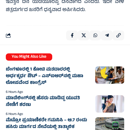
ಇವತ್ತಿನ ದಿನ ಯಡಿಯೂರಪ್ಪ ದಿನವಾಗಿದೆ ಎಂದರು. ಇದೇ ವೇಳೆ
ಚಿತ್ರದುರ್ಗದ ಜನರಿಗೆ ಧನ್ಯವಾದ ಅರ್ಪಿಸಿದರು.
You Might Also Like
ಬೆಂಗಳೂರಲ್ಲಿ 1 ಕೋಟಿ ಮತದಾರರಲ್ಲಿ
ಅರ್ಧಕ್ಕರ್ಧ ಔಟ್ – ಎಸ್‌ಐಆರ್‌ನಲ್ಲಿ ಮಹಾ
ಲೋಪವೆಂದ ಕಾಂಗ್ರೆಸ್
6 Hours Ago
ಮಾಡೆಲಿಂಗ್‌ನಲ್ಲಿ ಹೆಸರು ಮಾಡಿದ್ದ ಯುವತಿ
ನೇಣಿಗೆ ಶರಣು
6 Hours Ago
ಮೆಟ್ರೋ ಪ್ರಯಾಣಿಕರೇ ಗಮನಿಸಿ – ಆ.7 ರಂದು
ಹಸಿರು ಮಾರ್ಗದ ಸೇವೆಯಲ್ಲಿ ತಾತ್ಕಾಲಿಕ