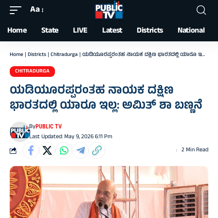
Aa
Font
Resizer
Home
State
LIVE
Latest
Districts
National
Home
|
Districts
|
Chitradurga
|
ಯಡಿಯೂರಪ್ಪರಂತಹ ನಾಯಕ ದಕ್ಷಿಣ ಭಾರತದಲ್ಲಿ ಯಾರೂ ಇಲ್ಲ: ಅಮಿತ್‌ ಶಾ ಬಣ್ಣನೆ
CHITRADURGA
ಯಡಿಯೂರಪ್ಪರಂತಹ ನಾಯಕ ದಕ್ಷಿಣ
ಭಾರತದಲ್ಲಿ ಯಾರೂ ಇಲ್ಲ: ಅಮಿತ್‌ ಶಾ ಬಣ್ಣನೆ
By
PUBLIC TV
Last Updated: May 9, 2026 6:11 Pm
2 Min Read