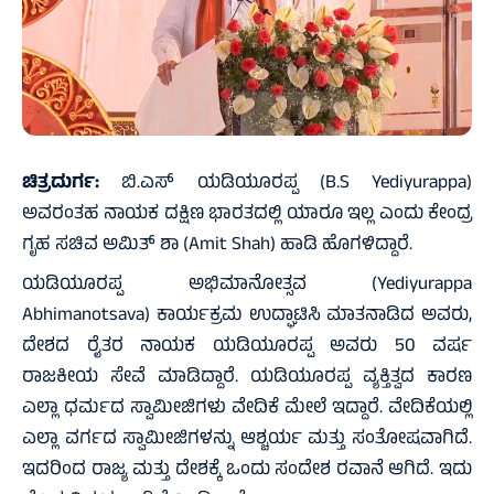
ಚಿತ್ರದುರ್ಗ:
ಬಿ.ಎಸ್‌ ಯಡಿಯೂರಪ್ಪ (B.S Yediyurappa)
ಅವರಂತಹ ನಾಯಕ ದಕ್ಷಿಣ ಭಾರತದಲ್ಲಿ ಯಾರೂ ಇಲ್ಲ ಎಂದು ಕೇಂದ್ರ
ಗೃಹ ಸಚಿವ ಅಮಿತ್‌ ಶಾ (Amit Shah) ಹಾಡಿ ಹೊಗಳಿದ್ದಾರೆ.
ಯಡಿಯೂರಪ್ಪ ಅಭಿಮಾನೋತ್ಸವ (Yediyurappa
Abhimanotsava) ಕಾರ್ಯಕ್ರಮ ಉದ್ಘಾಟಿಸಿ ಮಾತನಾಡಿದ ಅವರು,
ದೇಶದ ರೈತರ ನಾಯಕ ಯಡಿಯೂರಪ್ಪ ಅವರು 50 ವರ್ಷ
ರಾಜಕೀಯ ಸೇವೆ ಮಾಡಿದ್ದಾರೆ. ಯಡಿಯೂರಪ್ಪ ವ್ಯಕ್ತಿತ್ವದ ಕಾರಣ
ಎಲ್ಲಾ ಧರ್ಮದ ಸ್ವಾಮೀಜಿಗಳು ವೇದಿಕೆ ಮೇಲೆ ಇದ್ದಾರೆ. ವೇದಿಕೆಯಲ್ಲಿ
ಎಲ್ಲಾ ವರ್ಗದ ಸ್ವಾಮೀಜಿಗಳನ್ನು ಆಶ್ಚರ್ಯ ಮತ್ತು ಸಂತೋಷವಾಗಿದೆ.
ಇದರಿಂದ ರಾಜ್ಯ ಮತ್ತು ದೇಶಕ್ಕೆ ಒಂದು ಸಂದೇಶ ರವಾನೆ ಆಗಿದೆ. ಇದು