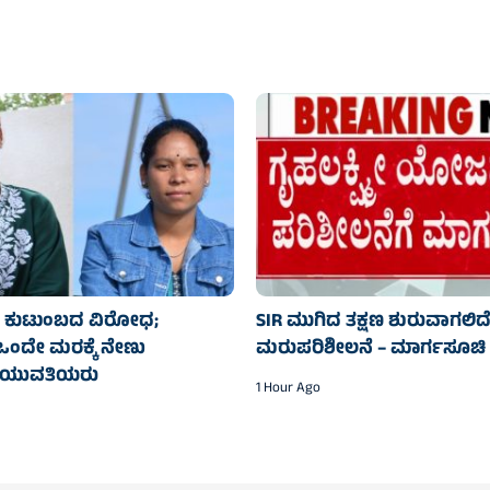
ಿಗೆ ಕುಟುಂಬದ ವಿರೋಧ;
SIR ಮುಗಿದ ತಕ್ಷಣ ಶುರುವಾಗಲಿದೆ 
ದೇ ಮರಕ್ಕೆ ನೇಣು
ಮರುಪರಿಶೀಲನೆ – ಮಾರ್ಗಸೂಚಿ 
ಡ ಯುವತಿಯರು
1 Hour Ago