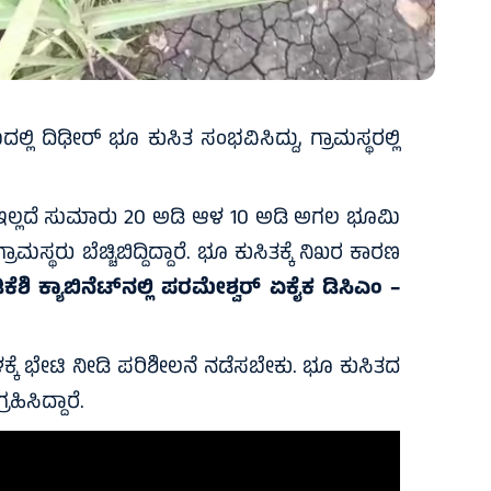
 ದಿಢೀರ್ ಭೂ ಕುಸಿತ ಸಂಭವಿಸಿದ್ದು, ಗ್ರಾಮಸ್ಥರಲ್ಲಿ
ೆ ಇಲ್ಲದೆ ಸುಮಾರು 20 ಅಡಿ ಆಳ 10 ಅಡಿ ಅಗಲ ಭೂಮಿ
ಮಸ್ಥರು ಬೆಚ್ಚಿಬಿದ್ದಿದ್ದಾರೆ. ಭೂ ಕುಸಿತಕ್ಕೆ ನಿಖರ ಕಾರಣ
ಿಕೆಶಿ ಕ್ಯಾಬಿನೆಟ್‌ನಲ್ಲಿ ಪರಮೇಶ್ವರ್ ಏಕೈಕ ಡಿಸಿಎಂ –
ಕ್ಕೆ ಭೇಟಿ ನೀಡಿ ಪರಿಶೀಲನೆ ನಡೆಸಬೇಕು. ಭೂ ಕುಸಿತದ
ಹಿಸಿದ್ದಾರೆ.