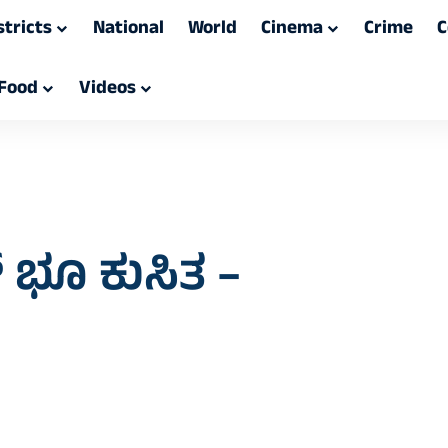
stricts
National
World
Cinema
Crime
C
Food
Videos
 ಭೂ ಕುಸಿತ –