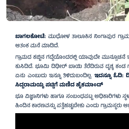
ಬಾಗಲಕೋಟೆ:
ಮುಧೋಳ ತಾಲೂಕಿನ ನಿಂಗಾಪುರ ಗ್ರಾಮದಲ್ಲಿ
ಆತಂಕ ಮನೆ ಮಾಡಿದೆ.
ಗ್ರಾಮದ ಕಬ್ಬಿನ ಗದ್ದೆಯೊಂದರಲ್ಲಿ ಯಾವುದೇ ಮುನ್ಸೂಚನ
ಕುಸಿದಿದೆ. ಭೂಮಿ ದಿಢೀರ್ ಬಾಯಿ ತೆರೆದಿರುವ ದೃಶ್ಯ ಕಂಡ ಗ್ರಾ
ಏನು ಎಂಬುದು ಇನ್ನೂ ತಿಳಿದುಬಂದಿಲ್ಲ.
ಇದನ್ನೂ ಓದಿ:
ಡ
ಸಿದ್ದರಾಮಯ್ಯ ಪಟ್ಟಿಗೆ ಮಣಿದ ಹೈಕಮಾಂಡ್
ಭೂ ವಿಜ್ಞಾನಿಗಳು ಹಾಗೂ ಸಂಬಂಧಪಟ್ಟ ಅಧಿಕಾರಿಗಳು ಸ್ಥಳ
ಹಿಂದಿನ ಕಾರಣವನ್ನು ಪತ್ತೆಹಚ್ಚಬೇಕು ಎಂದು ಗ್ರಾಮಸ್ಥರು ಆಗ್ರ