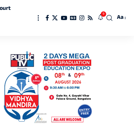
ourt
9
Aa
Font
Resizer