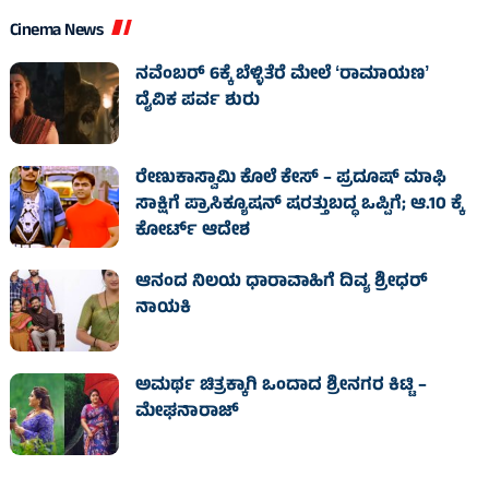
Cinema News
ನವೆಂಬರ್ 6ಕ್ಕೆ ಬೆಳ್ಳಿತೆರೆ ಮೇಲೆ ʻರಾಮಾಯಣʼ
ದೈವಿಕ ಪರ್ವ ಶುರು
ರೇಣುಕಾಸ್ವಾಮಿ ಕೊಲೆ ಕೇಸ್‌ – ಪ್ರದೂಷ್‌ ಮಾಫಿ
ಸಾಕ್ಷಿಗೆ ಪ್ರಾಸಿಕ್ಯೂಷನ್ ಷರತ್ತುಬದ್ಧ ಒಪ್ಪಿಗೆ; ಆ.10 ಕ್ಕೆ
ಕೋರ್ಟ್ ಆದೇಶ
ಆನಂದ ನಿಲಯ ಧಾರಾವಾಹಿಗೆ ದಿವ್ಯ ಶ್ರೀಧರ್
ನಾಯಕಿ
ಅಮರ್ಥ ಚಿತ್ರಕ್ಕಾಗಿ ಒಂದಾದ ಶ್ರೀನಗರ ಕಿಟ್ಟಿ –
ಮೇಘನಾರಾಜ್