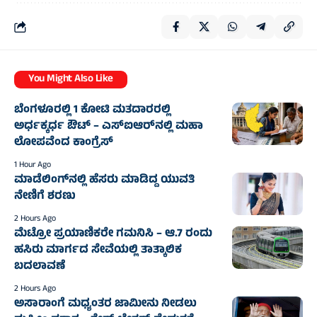
You Might Also Like
ಬೆಂಗಳೂರಲ್ಲಿ 1 ಕೋಟಿ ಮತದಾರರಲ್ಲಿ
ಅರ್ಧಕ್ಕರ್ಧ ಔಟ್ – ಎಸ್‌ಐಆರ್‌ನಲ್ಲಿ ಮಹಾ
ಲೋಪವೆಂದ ಕಾಂಗ್ರೆಸ್
1 Hour Ago
ಮಾಡೆಲಿಂಗ್‌ನಲ್ಲಿ ಹೆಸರು ಮಾಡಿದ್ದ ಯುವತಿ
ನೇಣಿಗೆ ಶರಣು
2 Hours Ago
ಮೆಟ್ರೋ ಪ್ರಯಾಣಿಕರೇ ಗಮನಿಸಿ – ಆ.7 ರಂದು
ಹಸಿರು ಮಾರ್ಗದ ಸೇವೆಯಲ್ಲಿ ತಾತ್ಕಾಲಿಕ
ಬದಲಾವಣೆ
2 Hours Ago
ಅಸಾರಾಂಗೆ ಮಧ್ಯಂತರ ಜಾಮೀನು ನೀಡಲು