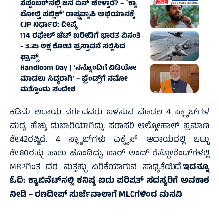
ಸೆಪ್ಟೆಂಬರ್‌ನಲ್ಲಿ ಜನ ಏನ್‌ ಹೇಳ್ತಾರೆ? – `ಕ್ಯಾ
ಬೋಲ್ತಿ ಪಬ್ಲಿಕ್’ ರಾಷ್ಟ್ರವ್ಯಾಪಿ ಅಭಿಯಾನಕ್ಕೆ
CJP ನಿರ್ಧಾರ: ದೀಪ್ಕೆ
114 ರಫೇಲ್ ಜೆಟ್‌ ಖರೀದಿಗೆ ಭಾರತ ವಿನಂತಿ
– 3.25 ಲಕ್ಷ ಕೋಟಿ ಪ್ರಸ್ತಾವನೆ ಸಲ್ಲಿಸಿದ
ಫ್ರಾನ್ಸ್‌
Handloom Day | ʻನನ್ನೊಂದಿಗೆ ವಿಡಿಯೋ
ಮಾಡಲು ಸಿದ್ಧರಾಗಿʼ – ಫ್ರೆಂಡ್ಸ್‌ಗೆ ನಮೋ
ಮತ್ತೊಂದು ಸಂದೇಶ
ಕಡಿಮೆ ಆದಾಯ ವರ್ಗದವರು ಬಳಸುವ ಮೊದಲ 4 ಸ್ಲ್ಯಾಬ್‌ಗಳ
ಮದ್ಯ ಹೆಚ್ಚು ದುಬಾರಿಯಾಗಿದ್ದು, ಸರಾಸರಿ ಆಲ್ಕೋಹಾಲ್ ಪ್ರಮಾಣ
ಶೇ.42ರಷ್ಟಿದೆ. 4 ಸ್ಲ್ಯಾಬ್‌ಗಳು ಎಕ್ಸೈಸ್ ಆದಾಯದಲ್ಲಿ ಒಟ್ಟು
ಶೇ.80ರಷ್ಟು ಪಾಲು ಹೊಂದಿದ್ದು, ಬಾರ್ ಅಂಡ್ ರೆಸ್ಟೋರೆಂಟ್‌ಗಳಲ್ಲಿ
MRPಗಿಂತ ದರ ಮತ್ತಷ್ಟು ಏರಿಕೆಯಾಗುವ ಸಾಧ್ಯತೆಯಿದೆ.
ಇದನ್ನೂ
ಓದಿ:
ಕ್ಯಾಬಿನೆಟ್‌ನಲ್ಲಿ ಕನಿಷ್ಠ ಐದು ಪರಿಷತ್ ಸದಸ್ಯರಿಗೆ ಅವಕಾಶ
ನೀಡಿ – ರಣದೀಪ್ ಸುರ್ಜೆವಾಲಾಗೆ MLCಗಳಿಂದ ಮನವಿ