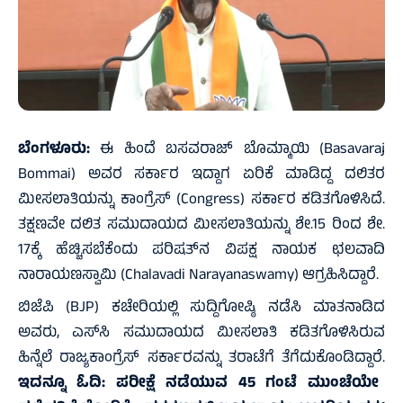
ಬೆಂಗಳೂರು:
ಈ ಹಿಂದೆ ಬಸವರಾಜ್ ಬೊಮ್ಮಾಯಿ (Basavaraj
Bommai) ಅವರ ಸರ್ಕಾರ ಇದ್ದಾಗ ಏರಿಕೆ ಮಾಡಿದ್ದ ದಲಿತರ
ಮೀಸಲಾತಿಯನ್ನು ಕಾಂಗ್ರೆಸ್ (Congress) ಸರ್ಕಾರ ಕಡಿತಗೊಳಿಸಿದೆ.
ತಕ್ಷಣವೇ ದಲಿತ ಸಮುದಾಯದ ಮೀಸಲಾತಿಯನ್ನು ಶೇ.15 ರಿಂದ ಶೇ.
17ಕ್ಕೆ ಹೆಚ್ಚಿಸಬೆಕೆಂದು ಪರಿಷತ್‌ನ ವಿಪಕ್ಷ ನಾಯಕ ಛಲವಾದಿ
ನಾರಾಯಣಸ್ವಾಮಿ (Chalavadi Narayanaswamy) ಆಗ್ರಹಿಸಿದ್ದಾರೆ.
ಬಿಜೆಪಿ (BJP) ಕಚೇರಿಯಲ್ಲಿ ಸುದ್ದಿಗೋಷ್ಠಿ ನಡೆಸಿ ಮಾತನಾಡಿದ
ಅವರು, ಎಸ್‌ಸಿ ಸಮುದಾಯದ ಮೀಸಲಾತಿ ಕಡಿತಗೊಳಿಸಿರುವ
ಹಿನ್ನೆಲೆ ರಾಜ್ಯಕಾಂಗ್ರೆಸ್ ಸರ್ಕಾರವನ್ನು ತರಾಟೆಗೆ ತೆಗೆದುಕೊಂಡಿದ್ದಾರೆ.
ಇದನ್ನೂ ಓದಿ:
ಪರೀಕ್ಷೆ ನಡೆಯುವ 45 ಗಂಟೆ ಮುಂಚೆಯೇ