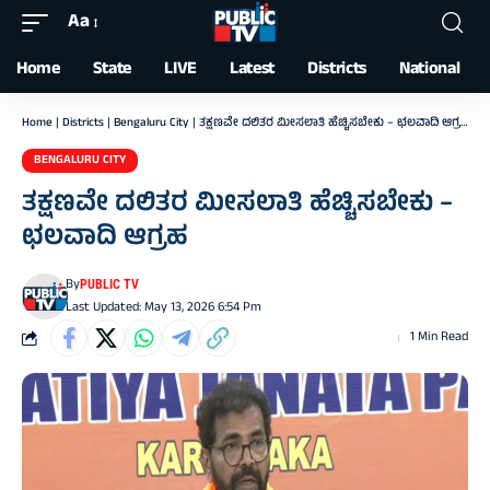
Aa
Font
Resizer
Home
State
LIVE
Latest
Districts
National
Home
|
Districts
|
Bengaluru City
|
ತಕ್ಷಣವೇ ದಲಿತರ ಮೀಸಲಾತಿ ಹೆಚ್ಚಿಸಬೇಕು – ಛಲವಾದಿ ಆಗ್ರಹ
BENGALURU CITY
ತಕ್ಷಣವೇ ದಲಿತರ ಮೀಸಲಾತಿ ಹೆಚ್ಚಿಸಬೇಕು –
ಛಲವಾದಿ ಆಗ್ರಹ
By
PUBLIC TV
Last Updated: May 13, 2026 6:54 Pm
1 Min Read