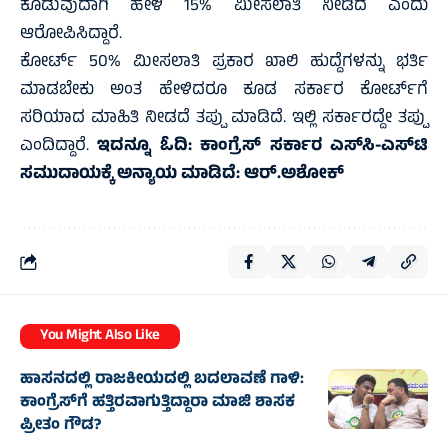
ಕೊಡುವುದಾಗಿ ಹೇಳಿ 15% ಮೀಸಲಾತಿ ನೀಡಿದೆ ಎಂದು
ಆರೋಪಿಸಿದ್ದಾರೆ.
ಕೋರ್ಟ್ 50% ಮೀಸಲಾತಿ ಪ್ರಕಾರ ಖಾಲಿ ಹುದ್ದೆಗಳನ್ನು ಭರ್ತಿ
ಮಾಡಬೇಕು ಅಂತ ಹೇಳಿದರೂ ಕೂಡ ಸರ್ಕಾರ ಕೋರ್ಟ್‌ಗೆ
ಸರಿಯಾದ ಮಾಹಿತಿ ನೀಡದೆ ತಪ್ಪು ಮಾಡಿದೆ. ಇಲ್ಲಿ ಸರ್ಕಾರದ್ದೇ ತಪ್ಪು
ಎಂದಿದ್ದಾರೆ.
ಇದನ್ನೂ ಓದಿ:
ಕಾಂಗ್ರೆಸ್ ಸರ್ಕಾರ ಎಸ್‍ಸಿ-ಎಸ್‍ಟಿ
ಸಮುದಾಯಕ್ಕೆ ಅನ್ಯಾಯ ಮಾಡಿದೆ: ಆರ್.ಅಶೋಕ್
You Might Also Like
ಹಾಸನದಲ್ಲಿ ರಾಜಕೀಯದಲ್ಲಿ ಬದಲಾವಣೆ ಗಾಳಿ:
ಕಾಂಗ್ರೆಸ್‌ಗೆ ಹತ್ತಿರವಾಗುತ್ತಿದ್ದಾರಾ ಮಾಜಿ ಶಾಸಕ
ಪ್ರೀತಂ ಗೌಡ?