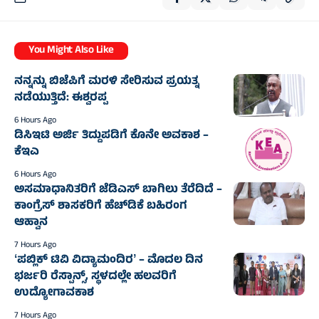
You Might Also Like
ನನ್ನನ್ನು ಬಿಜೆಪಿಗೆ ಮರಳಿ ಸೇರಿಸುವ ಪ್ರಯತ್ನ
ನಡೆಯುತ್ತಿದೆ: ಈಶ್ವರಪ್ಪ
6 Hours Ago
ಡಿಸಿಇಟಿ ಅರ್ಜಿ ತಿದ್ದುಪಡಿಗೆ ಕೊನೇ ಅವಕಾಶ –
ಕೆಇಎ
6 Hours Ago
ಅಸಮಾಧಾನಿತರಿಗೆ ಜೆಡಿಎಸ್‌‍ ಬಾಗಿಲು ತೆರೆದಿದೆ –
ಕಾಂಗ್ರೆಸ್‌‍ ಶಾಸಕರಿಗೆ ಹೆಚ್‌ಡಿಕೆ ಬಹಿರಂಗ
ಆಹ್ವಾನ
7 Hours Ago
ʻಪಬ್ಲಿಕ್‌ ಟಿವಿ ವಿದ್ಯಾಮಂದಿರʼ – ಮೊದಲ ದಿನ
ಭರ್ಜರಿ ರೆಸ್ಪಾನ್ಸ್‌, ಸ್ಥಳದಲ್ಲೇ ಹಲವರಿಗೆ
ಉದ್ಯೋಗಾವಕಾಶ
7 Hours Ago