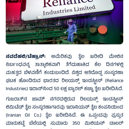
ನವದೆಹಲಿ/ಟೆಹ್ರಾನ್‌:
ಅಮೆರಿಕವು ತೈಲ ಖರೀದಿ ಮೇಲಿನ
ನಿರ್ಬಂಧವನ್ನ ತಾತ್ಕಾಲಿಕವಾಗಿ ತೆಗೆದುಹಾಕಿದ ಕೆಲ ದಿನಗಳಲ್ಲಿ
ಮಹತ್ವದ ಬೆಳವಣಿಗೆ ಕಂಡುಬಂದಿದೆ. ವಿಶ್ವದ ಅತಿದೊಡ್ಡ ಸಂಸ್ಕರಣಾ
ಘಟಕ ಹೊಂದಿರುವ ಭಾರತದ ರಿಲಯನ್ಸ್ ಇಂಡಸ್ಟ್ರೀಸ್ (Reliance
Industries) ಇರಾನ್‌ನಿಂದ 50 ಲಕ್ಷ ಬ್ಯಾರಲ್‌ ಕಚ್ಚಾ ತೈಲ ಖರೀದಿಸಿದೆ.
ಗುಜರಾತ್‌ನ ಜಾಮ್‌ ನಗರದಲ್ಲಿರುವ ರಿಲಯನ್ಸ್ ಇಂಡಸ್ಟ್ರೀಸ್
ಲಿಮಿಟೆಡ್ ತೈಲ ಸಂಸ್ಕರಣಾಗಾರವು ಇರಾನಿಯನ್‌ ತೈಲ ಕಂಪನಿಯಿಂದ
(Iranian Oil Co.) ತೈಲ ಖರೀದಿಸಿದೆ. ಈ ಒಪ್ಪಂದವು ಪ್ರಸ್ತುತ
ಮಾರುಕಟ್ಟೆ ಬೆಲೆಯಲ್ಲಿ ಸುಮಾರು 350 ಮಿಲಿಯನ್‌ ಡಾಲರ್‌