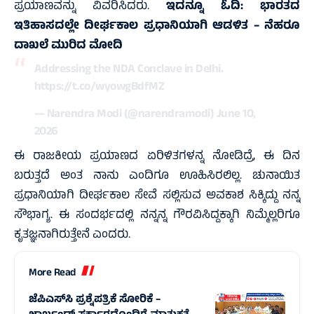
ಪ್ರಯಾಣವನ್ನು ವಿವರಿಸಿದರು.
ಇದನ್ನೂ ಓದಿ:
ಭಾರತದ
ಇತಿಹಾಸದಲ್ಲೇ ದೀರ್ಘಕಾಲ ಪ್ರಧಾನಿಯಾಗಿ ಆಡಳಿತ – ನೆಹರೂ
ದಾಖಲೆ ಮುರಿದ ಮೋದಿ
Addressing the NDA Conclave in Delhi.
https://t.co/wyowgBdfMZ
— Narendra Modi (@narendramodi)
June 10,
2026
ಈ ರಾಜಕೀಯ ಪ್ರಯಾಣದ ಏರಿಳಿತಗಳನ್ನ ನೋಡಿದ್ರೆ, ಈ ದಿನ
ಬರುತ್ತದೆ ಅಂತ ನಾನು ಎಂದಿಗೂ ಊಹಿಸಿರಲಿಲ್ಲ. ಚುನಾಯಿತ
ಪ್ರಧಾನಿಯಾಗಿ ದೀರ್ಘಕಾಲ ಸೇವೆ ಸಲ್ಲಿಸುವ ಅವಕಾಶ ಸಿಕ್ಕಿದ್ದು ನನ್ನ
ಸೌಭಾಗ್ಯ. ಈ ಸಂದರ್ಭದಲ್ಲಿ ನನ್ನನ್ನ ಗೌರವಿಸಿದ್ದಕ್ಕಾಗಿ ನಿಮ್ಮೆಲ್ಲರಿಗೂ
ಕೃತಜ್ಞನಾಗಿರುತ್ತೇನೆ ಎಂದರು.
More Read
ಜೆಪಿಎಸ್‌ಸಿ ಪ್ರಶ್ನೆಪತ್ರಿಕೆ ಸೋರಿಕೆ –