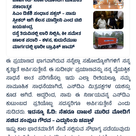
ಜಾರ್ಖಂಡ್‌ ಸರ್ಕಾರದೊಂದಿಗೆ ಮಾತುಕತೆ
ಸಕಾರಾತ್ಮಕ
ಸಿಎಂ ಡಿಕೆಶಿ ಸಂಧಾನ ಸಕ್ಸಸ್‌ – ನಾನು
ಸ್ವೀಕರ್ ಆಗಿ ಕೆಲಸ ಮಾಡ್ತೀನಿ ಎಂದ ಟಿಬಿ
ಜಯಚಂದ್ರ
ರಸ್ತೆ ತಿರುವಿನಲ್ಲಿ ಲಾರಿ ನಿಲ್ಲಿಸಿ, ಕೀ ಸಮೇತ
ಚಾಲಕ ಪರಾರಿ – ಕಳಸ, ಕುದುರೆಮುಖ
ಮಾರ್ಗದಲ್ಲಿ‌ ಭಾರೀ ಟ್ರಾಫಿಕ್‌ ಜಾಮ್
ಈ ಪ್ರಯಾಣದ ಭಾಗವಾಗಿರುವ ನನ್ನೆಲ್ಲಾ ಸಹೋದ್ಯೋಗಿಗಳಿಗೆ ನನ್ನ
ಕೃತಜ್ಞತೆ ಅರ್ಪಿಸುತ್ತೇನೆ. ಈ ಸುದೀರ್ಘ ಪ್ರಯಾಣವನ್ನು ನನ್ನ ವೈಯಕ್ತಿಕ
ಸಾಧನೆ ಅಂತ ಪರಿಗಣಿಸಲ್ಲ. ಇದು ಎಲ್ಲಾ ರೀತಿಯಲ್ಲೂ, ನಮ್ಮ
ಸಾಮೂಹಿಕ ಸಾಧನೆಯಾಗಿದೆ, ಎನ್‌ಡಿಎ ಮಿತ್ರಪಕ್ಷಗಳ ಯಶಸ್ಸು
ಕೂಡ ಆಗಿದೆ. ಆದ್ದರಿಂದ, ನಾನು ಈ ನಿರ್ಣಯವನ್ನ ಎನ್‌ಡಿಎ
ಕುಟುಂಬದ ಪ್ರತಿಯೊಬ್ಬ ಸದಸ್ಯರಿಗೂ ಅರ್ಪಿಸುತ್ತೇನೆ ಎಂದು
ನುಡಿದರು.
ಇದನ್ನೂ ಓದಿ:
ನೆಹರೂ ದಾಖಲೆ ಮುರಿದ ಮೋದಿಗೆ
ಸಚಿವ ಸಂಪುಟ ಗೌರವ – ಎದ್ದುನಿಂತು ಚಪ್ಪಾಳೆ
ಇಷ್ಟು ಕಾಲ ಭಾರತಮಾತೆಗೆ ಸೇವೆ ಸಲ್ಲಿಸುವ ಸೌಭಾಗ್ಯ ಪಡೆಯುವುದು