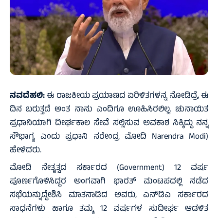
ನವದೆಹಲಿ:
ಈ ರಾಜಕೀಯ ಪ್ರಯಾಣದ ಏರಿಳಿತಗಳನ್ನ ನೋಡಿದ್ರೆ, ಈ
ದಿನ ಬರುತ್ತದೆ ಅಂತ ನಾನು ಎಂದಿಗೂ ಊಹಿಸಿರಲಿಲ್ಲ. ಚುನಾಯಿತ
ಪ್ರಧಾನಿಯಾಗಿ ದೀರ್ಘಕಾಲ ಸೇವೆ ಸಲ್ಲಿಸುವ ಅವಕಾಶ ಸಿಕ್ಕಿದ್ದು ನನ್ನ
ಸೌಭಾಗ್ಯ ಎಂದು ಪ್ರಧಾನಿ ನರೇಂದ್ರ ಮೋದಿ Narendra Modi)
ಹೇಳಿದರು.
ಮೋದಿ ನೇತೃತ್ವದ ಸರ್ಕಾರದ (Government) 12 ವರ್ಷ
ಪೂರ್ಣಗೊಳಿಸಿದ್ದರ ಅಂಗವಾಗಿ ಭಾರತ್ ಮಂಟಪದಲ್ಲಿ ನಡೆದ
ಸಭೆಯನ್ನುದ್ದೇಶಿಸಿ ಮಾತನಾಡಿದ ಅವರು, ಎನ್‌ಡಿಎ ಸರ್ಕಾರದ
ಸಾಧನೆಗಳು ಹಾಗೂ ತಮ್ಮ 12 ವರ್ಷಗಳ ಸುದೀರ್ಘ ಆಡಳಿತ