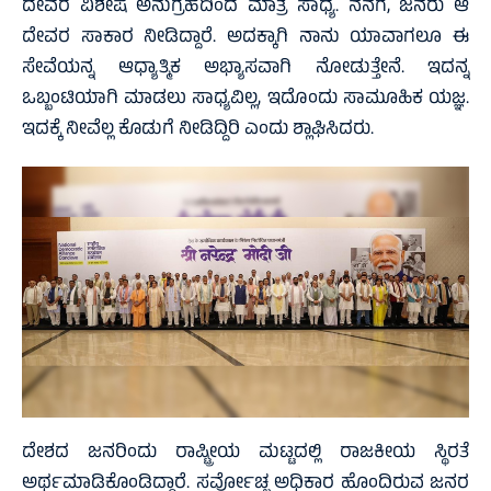
ದೇವರ ವಿಶೇಷ ಅನುಗ್ರಹದಿಂದ ಮಾತ್ರ ಸಾಧ್ಯ. ನನಗೆ, ಜನರು ಆ
ದೇವರ ಸಾಕಾರ ನೀಡಿದ್ದಾರೆ. ಅದಕ್ಕಾಗಿ ನಾನು ಯಾವಾಗಲೂ ಈ
ಸೇವೆಯನ್ನ ಆಧ್ಯಾತ್ಮಿಕ ಅಭ್ಯಾಸವಾಗಿ ನೋಡುತ್ತೇನೆ. ಇದನ್ನ
ಒಬ್ಬಂಟಿಯಾಗಿ ಮಾಡಲು ಸಾಧ್ಯವಿಲ್ಲ, ಇದೊಂದು ಸಾಮೂಹಿಕ ಯಜ್ಞ.
ಇದಕ್ಕೆ ನೀವೆಲ್ಲ ಕೊಡುಗೆ ನೀಡಿದ್ದಿರಿ ಎಂದು ಶ್ಲಾಘಿಸಿದರು.
ದೇಶದ ಜನರಿಂದು ರಾಷ್ಟ್ರೀಯ ಮಟ್ಟದಲ್ಲಿ ರಾಜಕೀಯ ಸ್ಥಿರತೆ
ಅರ್ಥಮಾಡಿಕೊಂಡಿದ್ದಾರೆ. ಸರ್ವೋಚ್ಛ ಅಧಿಕಾರ ಹೊಂದಿರುವ ಜನರ