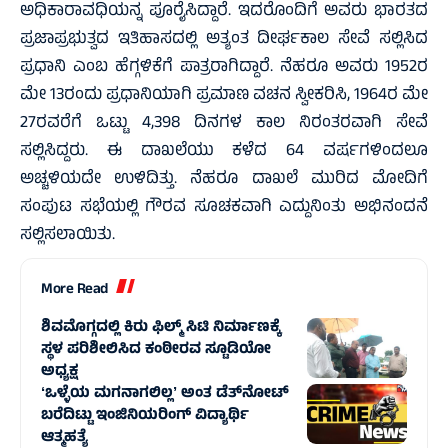
ಅಧಿಕಾರಾವಧಿಯನ್ನ ಪೂರೈಸಿದ್ದಾರೆ. ಇದರೊಂದಿಗೆ ಅವರು ಭಾರತದ
ಪ್ರಜಾಪ್ರಭುತ್ವದ ಇತಿಹಾಸದಲ್ಲಿ ಅತ್ಯಂತ ದೀರ್ಘಕಾಲ ಸೇವೆ ಸಲ್ಲಿಸಿದ
ಪ್ರಧಾನಿ ಎಂಬ ಹೆಗ್ಗಳಿಕೆಗೆ ಪಾತ್ರರಾಗಿದ್ದಾರೆ. ನೆಹರೂ ಅವರು 1952ರ
ಮೇ 13ರಂದು ಪ್ರಧಾನಿಯಾಗಿ ಪ್ರಮಾಣ ವಚನ ಸ್ವೀಕರಿಸಿ, 1964ರ ಮೇ
27ರವರೆಗೆ ಒಟ್ಟು 4,398 ದಿನಗಳ ಕಾಲ ನಿರಂತರವಾಗಿ ಸೇವೆ
ಸಲ್ಲಿಸಿದ್ದರು. ಈ ದಾಖಲೆಯು ಕಳೆದ 64 ವರ್ಷಗಳಿಂದಲೂ
ಅಚ್ಚಳಿಯದೇ ಉಳಿದಿತ್ತು. ನೆಹರೂ ದಾಖಲೆ ಮುರಿದ ಮೋದಿಗೆ
ಸಂಪುಟ ಸಭೆಯಲ್ಲಿ ಗೌರವ ಸೂಚಕವಾಗಿ ಎದ್ದುನಿಂತು ಅಭಿನಂದನೆ
ಸಲ್ಲಿಸಲಾಯಿತು.
More Read
ಶಿವಮೊಗ್ಗದಲ್ಲಿ ಕಿರು ಫಿಲ್ಮ್ ಸಿಟಿ ನಿರ್ಮಾಣಕ್ಕೆ
ಸ್ಥಳ ಪರಿಶೀಲಿಸಿದ ಕಂಠೀರವ ಸ್ಟೂಡಿಯೋ
ಅಧ್ಯಕ್ಷ
ʻಒಳ್ಳೆಯ ಮಗನಾಗಲಿಲ್ಲʼ ಅಂತ ಡೆತ್‌ನೋಟ್
ಬರೆದಿಟ್ಟು ಇಂಜಿನಿಯರಿಂಗ್ ವಿದ್ಯಾರ್ಥಿ
ಆತ್ಮಹತ್ಯೆ‌