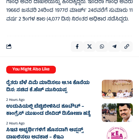
ಗಾಂಧಿ ಅವರ ದಾಖಲೆಯನ್ನು ಹಿಂದಿಕ್ಕಿದ್ದರು. ಇಂದಿರಾ ಗಾಂಧಿ ಅವರು
1966ರ ಜನವರಿ 24ರಿಂದ 1977ರ ಮಾರ್ಚ್ 24ರವರೆಗೆ ಸುಮಾರು 11
ವರ್ಷ 2 ತಿಂಗಳ ಕಾಲ (4,077 ದಿನ) ನಿರಂತರ ಅಧಿಕಾರ ನಡೆಸಿದ್ದರು.
You Might Also Like
ರೈತರು ಬೆಳೆ ವಿಮೆ ಮಾಡಿಸಲು ಆ.14 ಕೊನೆಯ
ದಿನ: ಸಚಿವ ಕೆ.ಹೆಚ್ ಮುನಿಯಪ್ಪ
2 Hours Ago
ಉಡುಪಿಯಲ್ಲಿ ಬೆಚ್ಚಿಬೀಳಿಸಿದ ಶೂಟೌಟ್ –
ಕಾಂಗ್ರೆಸ್ ಮುಖಂಡ ಡೇವಿಡ್ ಡಿಸೋಜಾ ಹತ್ಯೆ
2 Hours Ago
ಸಿಇಟಿ ಅಭ್ಯರ್ಥಿಗಳಿಗೆ ಹೊಸದಾಗಿ ಆಪ್ಷನ್ಸ್
ದಾಖಲಿಸಲು ಅವಕಾಶ – ಕೆಇಎ