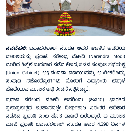
ನವದೆಹಲಿ
: ಜವಾಹರಲಾಲ್ ನೆಹರೂ ಅವರ ಆಡಳಿತ ಅವಧಿಯ
ದಾಖಲೆಯನ್ನು ಪ್ರಧಾನಿ ನರೇಂದ್ರ ಮೋದಿ (Narendra Modi)
ಮುರಿದ ಹಿನ್ನೆಲೆ ಬುಧವಾರ ನಡೆದ ಕೇಂದ್ರ ಸಚಿವ ಸಂಪುಟ ಸಭೆಯಲ್ಲಿ
(Union Cabinet) ಅಭಿನಂದನಾ ನಿರ್ಣಯವನ್ನು ಅಂಗೀಕರಿಸಿದ್ದು,
ಸಂಪುಟ ಸಹೋದ್ಯೋಗಿಗಳು ಮೋದಿಗೆ ಎದ್ದುನಿಂತು ಚಪ್ಪಾಳೆ
ಹೊಡೆಯುವ ಮೂಲಕ ಅಭಿನಂದನೆ ಸಲ್ಲಿಸಿದ್ದಾರೆ.
ಪ್ರಧಾನಿ ನರೇಂದ್ರ ಮೋದಿ ಅವರಿಂದು (ಜೂ.10) ಭಾರತದ
ಪ್ರಜಾಪ್ರಭುತ್ವದ ಇತಿಹಾಸದಲ್ಲೇ ದೀರ್ಘಕಾಲ ನಿರಂತರ ಅಧಿಕಾರ
ನಡೆಸಿದ ಪ್ರಧಾನಿ ಎಂಬ ಹೊಸ ದಾಖಲೆ ಬರೆದಿದ್ದಾರೆ. ಈ ಮೂಲಕ
ಮಾಜಿ ಪ್ರಧಾನಿ ಜವಾಹರಲಾಲ್ ನೆಹರೂ ಅವರ 4,398 ದಿನಗಳ