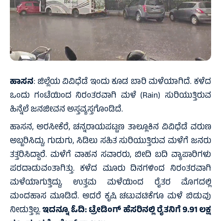
ಹಾಸನ
: ಜಿಲ್ಲೆಯ ವಿವಿಧೆಡೆ ಇಂದು ಕೂಡ ಬಾರಿ ಮಳೆಯಾಗಿದೆ. ಕಳೆದ
ಒಂದು ಗಂಟೆಯಿಂದ ನಿರಂತರವಾಗಿ ಮಳೆ (Rain) ಸುರಿಯುತ್ತಿರುವ
ಹಿನ್ನೆಲೆ ಜನಜೀವನ ಅಸ್ತವ್ಯಸ್ತಗೊಂಡಿದೆ.
ಹಾಸನ, ಅರಸೀಕೆರೆ, ಚನ್ನರಾಯಪಟ್ಟಣ ತಾಲ್ಲೂಕಿನ ವಿವಿಧೆಡೆ ವರುಣ
ಅಬ್ಬರಿಸಿದ್ದು, ಗುಡುಗು, ಸಿಡಿಲು ಸಹಿತ ಸುರಿಯುತ್ತಿರುವ ಮಳೆಗೆ ಜನರು
ತತ್ತರಿಸಿದ್ದಾರೆ. ಮಳೆಗೆ ವಾಹನ ಸವಾರರು, ಬೀದಿ ಬದಿ ವ್ಯಾಪಾರಿಗಳು
ಪರದಾಡುವಂತಾಗಿತ್ತು. ಕಳೆದ ಮೂರು ದಿನಗಳಿಂದ ನಿರಂತರವಾಗಿ
ಮಳೆಯಾಗುತ್ತಿದ್ದು, ಉತ್ತಮ ಮಳೆಯಿಂದ ರೈತರ ಮೊಗದಲ್ಲಿ
ಮಂದಹಾಸ ಮೂಡಿದೆ. ಆದರೆ ಕೃಷಿ ಚಟುವಟಿಕೆಗೂ ಮಳೆ ಬಿಡುವು
ನೀಡುತ್ತಿಲ್ಲ.
ಇದನ್ನೂ ಓದಿ:
ಟ್ರೇಡಿಂಗ್ ಹೆಸರಿನಲ್ಲಿ ರೈತನಿಗೆ 9.91 ಲಕ್ಷ