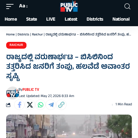
Aa
Font
Resizer
Home
State
LIVE
Latest
Districts
National
Home
|
Districts
|
Raichur
|
ರಾಜ್ಯದಲ್ಲಿ ವರುಣಾರ್ಭಟ – ಬಿಸಿಲಿನಿಂದ ತತ್ತರಿಸಿದ ಜನರಿಗೆ ತಂಪು, ಹಲವೆಡೆ ಅವಾಂತರ ಸೃಷ್ಟಿ
RAICHUR
ರಾಜ್ಯದಲ್ಲಿ ವರುಣಾರ್ಭಟ – ಬಿಸಿಲಿನಿಂದ
ತತ್ತರಿಸಿದ ಜನರಿಗೆ ತಂಪು, ಹಲವೆಡೆ ಅವಾಂತರ
ಸೃಷ್ಟಿ
By
PUBLIC TV
Last Updated: May 27, 2026 8:33 Am
1 Min Read