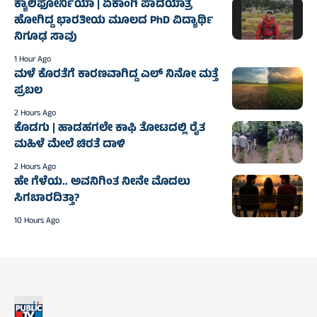
ಕ್ಯಾಲಿಫೋರ್ನಿಯಾ | ಏಕಾಂಗಿ ಪಾದಯಾತ್ರೆ
ಹೋಗಿದ್ದ ಭಾರತೀಯ ಮೂಲದ PhD ವಿದ್ಯಾರ್ಥಿ
ನಿಗೂಢ ಸಾವು
1 Hour Ago
ಮಳೆ ಕೊರತೆಗೆ ಕಾರಣವಾಗಿದ್ದ ಎಲ್‌ ನಿನೋ ಮತ್ತೆ
ಪ್ರಬಲ
2 Hours Ago
ಕೊಡಗು | ಹಾಡಹಗಲೇ ಕಾಫಿ ತೋಟದಲ್ಲಿ ರೈತ
ಮಹಿಳೆ ಮೇಲೆ ಚಿರತೆ ದಾಳಿ
2 Hours Ago
ಹೇ ಗೆಳೆಯ.. ಅವನಿಗಿಂತ ನೀನೇ ಮೊದಲು
ಸಿಗಬಾರದಿತ್ತಾ?
10 Hours Ago