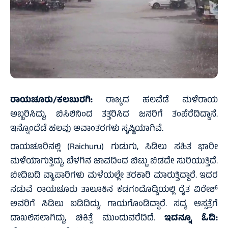
ರಾಯಚೂರು/ಕಲಬುರಗಿ:
ರಾಜ್ಯದ ಹಲವೆಡೆ ಮಳೆರಾಯ
ಅಬ್ಬರಿಸಿದ್ದು, ಬಿಸಿಲಿನಿಂದ ತತ್ತರಿಸಿದ ಜನರಿಗೆ ತಂಪೆರೆದಿದ್ದಾನೆ.
ಇನ್ನೊಂದೆಡೆ ಹಲವು ಅವಾಂತರಗಳು ಸೃಷ್ಟಿಯಾಗಿವೆ.
ರಾಯಚೂರಿನಲ್ಲಿ (Raichuru) ಗುಡುಗು, ಸಿಡಿಲು ಸಹಿತ ಭಾರೀ
ಮಳೆಯಾಗುತ್ತಿದ್ದು, ಬೆಳಗಿನ ಜಾವದಿಂದ ಬಿಟ್ಟು ಬಿಡದೇ ಸುರಿಯುತ್ತಿದೆ.
ಬೀದಿಬದಿ ವ್ಯಾಪಾರಿಗಳು ಮಳೆಯಲ್ಲೇ ತರಕಾರಿ ಮಾರುತ್ತಿದ್ದಾರೆ. ಇದರ
ನಡುವೆ ರಾಯಚೂರು ತಾಲೂಕಿನ ಕಡಗಂದೊಡ್ಡಿಯಲ್ಲಿ ರೈತ ವಿರೇಶ್
ಅವರಿಗೆ ಸಿಡಿಲು ಬಡಿದಿದ್ದು, ಗಾಯಗೊಂಡಿದ್ದಾರೆ. ಸದ್ಯ ಆಸ್ಪತ್ರೆಗೆ
ದಾಖಲಿಸಲಾಗಿದ್ದು, ಚಿಕಿತ್ಸೆ ಮುಂದುವರೆದಿದೆ.
ಇದನ್ನೂ ಓದಿ: