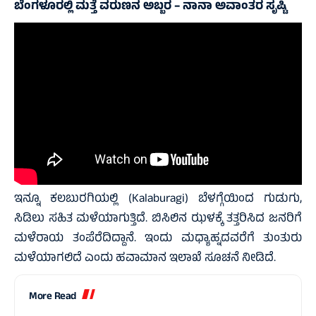
ಬೆಂಗಳೂರಲ್ಲಿ ಮತ್ತೆ ವರುಣನ ಅಬ್ಬರ – ನಾನಾ ಅವಾಂತರ ಸೃಷ್ಟಿ
ಇನ್ನೂ ಕಲಬುರಗಿಯಲ್ಲಿ (Kalaburagi) ಬೆಳಗ್ಗೆಯಿಂದ ಗುಡುಗು,
ಸಿಡಿಲು ಸಹಿತ ಮಳೆಯಾಗುತ್ತಿದೆ. ಬಿಸಿಲಿನ ಝಳಕ್ಕೆ ತತ್ತರಿಸಿದ ಜನರಿಗೆ
ಮಳೆರಾಯ ತಂಪೆರೆದಿದ್ದಾನೆ. ಇಂದು ಮಧ್ಯಾಹ್ನದವರೆಗೆ ತುಂತುರು
ಮಳೆಯಾಗಲಿದೆ ಎಂದು ಹವಾಮಾನ ಇಲಾಖೆ ಸೂಚನೆ ನೀಡಿದೆ.
More Read