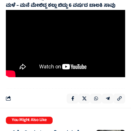
ಮಳೆ – ಮನೆ ಮೇಲಿದ್ದ ಕಲ್ಲು ಬಿದ್ದು 6 ವರ್ಷದ ಬಾಲಕಿ ಸಾವು
You Might Also Like