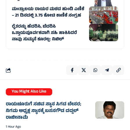
ಮಂತ್ರಾಲಯ ರಾಯರ ಮಠದ ಹುಂಡಿ ಎಣಿಕೆ
– 21 ದಿನದಲ್ಲಿ 3.75 ಕೋಟಿ ಕಾಣಿಕೆ ಸಂಗ್ರಹ
ರೈತರನ್ನು ಹೆದರಿಸಿ, ಬೆದರಿಸಿ
ಒತ್ತಾಯಪೂರ್ವಕವಾಗಿ ಸಹಿ ಹಾಕಿಸಿದರೆ
ನಾವು ಸುಮ್ಮನೆ ಕೂರಲ್ಲ: ನಿಖಿಲ್
You Might Also Like
ರಾಯಚೂರುಗೆ ಸಚಿವ ಸ್ಥಾನ ಸಿಗದ ಬೇಸರ;
ನಿಗಮ ಅಧ್ಯಕ್ಷ ಸ್ಥಾನಕ್ಕೆ ಬಸನಗೌಡ ದದ್ದಲ್‌
ರಾಜೀನಾಮೆ
1 Hour Ago