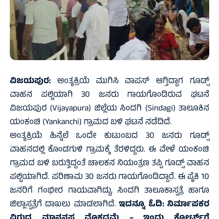
ವಿಜಯಪುರ:
ಅಂತ್ಯಕ್ರಿಯೆ ಮುಗಿಸಿ ವಾಪಸ್ ಆಗ್ತಿದ್ದಾಗ ಗೂಡ್ಸ್
ವಾಹನ ಪಲ್ಟಿಯಾಗಿ 30 ಜನರು ಗಾಯಗೊಂಡಿರುವ ಘಟನೆ
ವಿಜಯಪುರ (Vijayapura) ಜಿಲ್ಲೆಯ ಸಿಂದಗಿ (Sindagi) ತಾಲೂಕಿನ
ಯಂಕಂಚಿ (Yankanchi) ಗ್ರಾಮದ ಬಳಿ ಘಟನೆ ನಡೆದಿದೆ.
ಅಂತ್ಯಕ್ರಿಯೆ ಹಿನ್ನೆಲೆ ಒಂದೇ ಕುಟುಂಬದ 30 ಜನರು ಗೂಡ್ಸ್
ವಾಹನದಲ್ಲಿ ಕೊಂಡಗುಳಿ ಗ್ರಾಮಕ್ಕೆ ತೆರಳಿದ್ದರು. ಈ ವೇಳೆ ಯಂಕಂಚಿ
ಗ್ರಾಮದ ಬಳಿ ಬರುತ್ತಿದ್ದಂತೆ ಚಾಲಕನ ನಿಯಂತ್ರಣ ತಪ್ಪಿ ಗೂಡ್ಸ್ ವಾಹನ
ಪಲ್ಟಿಯಾಗಿದೆ. ಪರಿಣಾಮ 30 ಜನರು ಗಾಯಗೊಂಡಿದ್ದಾರೆ. ಈ ಪೈಕಿ 10
ಜನರಿಗೆ ಗಂಭೀರ ಗಾಯವಾಗಿದ್ದು, ಸಿಂದಗಿ ತಾಲೂಕಾಸ್ಪತ್ರೆ ಹಾಗೂ
ಜಿಲ್ಲಾಸ್ಪತ್ರೆಗೆ ದಾಖಲು ಮಾಡಲಾಗಿದೆ.
ಇದನ್ನೂ ಓದಿ:
ನಿರ್ಮಾಪಕರ
ವಿರುದ್ಧ ಮಾನನಷ್ಟ ಮೊಕದ್ದಮೆ – ಇಂದು ಕೋರ್ಟ್‌ಗೆ