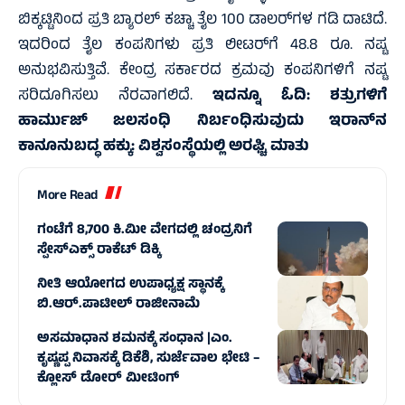
ಬಿಕ್ಕಟ್ಟಿನಿಂದ ಪ್ರತಿ ಬ್ಯಾರಲ್‌ ಕಚ್ಚಾ ತೈಲ 100 ಡಾಲರ್‌ಗಳ ಗಡಿ ದಾಟಿದೆ.
ಇದರಿಂದ ತೈಲ ಕಂಪನಿಗಳು ಪ್ರತಿ ಲೀಟರ್‌ಗೆ 48.8 ರೂ. ನಷ್ಟ
ಅನುಭವಿಸುತ್ತಿವೆ. ಕೇಂದ್ರ ಸರ್ಕಾರದ ಕ್ರಮವು ಕಂಪನಿಗಳಿಗೆ ನಷ್ಟ
ಸರಿದೂಗಿಸಲು ನೆರವಾಗಲಿದೆ.
ಇದನ್ನೂ ಓದಿ:
ಶತ್ರುಗಳಿಗೆ
ಹಾರ್ಮುಜ್‌ ಜಲಸಂಧಿ ನಿರ್ಬಂಧಿಸುವುದು ಇರಾನ್‌ನ
ಕಾನೂನುಬದ್ಧ ಹಕ್ಕು: ವಿಶ್ವಸಂಸ್ಥೆಯಲ್ಲಿ ಅರಘ್ಚಿ ಮಾತು
More Read
ಗಂಟೆಗೆ 8,700 ಕಿ.ಮೀ ವೇಗದಲ್ಲಿ ಚಂದ್ರನಿಗೆ
ಸ್ಪೇಸ್‌ಎಕ್ಸ್ ರಾಕೆಟ್ ಡಿಕ್ಕಿ
ನೀತಿ ಆಯೋಗದ ಉಪಾಧ್ಯಕ್ಷ ಸ್ಥಾನಕ್ಕೆ
ಬಿ.ಆರ್.ಪಾಟೀಲ್ ರಾಜೀನಾಮೆ
ಅಸಮಾಧಾನ ಶಮನಕ್ಕೆ ಸಂಧಾನ |ಎಂ.
ಕೃಷ್ಣಪ್ಪ ನಿವಾಸಕ್ಕೆ ಡಿಕೆಶಿ, ಸುರ್ಜೆವಾಲ ಭೇಟಿ –
ಕ್ಲೋಸ್ ಡೋರ್ ಮೀಟಿಂಗ್