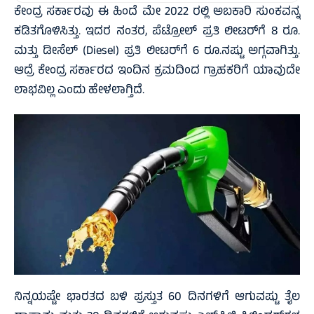
ಕೇಂದ್ರ ಸರ್ಕಾರವು ಈ ಹಿಂದೆ ಮೇ 2022 ರಲ್ಲಿ ಅಬಕಾರಿ ಸುಂಕವನ್ನ
ಕಡಿತಗೊಳಿಸಿತ್ತು. ಇದರ ನಂತರ, ಪೆಟ್ರೋಲ್ ಪ್ರತಿ ಲೀಟರ್‌ಗೆ 8 ರೂ.
ಮತ್ತು ಡೀಸೆಲ್ (Diesel) ಪ್ರತಿ ಲೀಟರ್‌ಗೆ 6 ರೂ.ನಷ್ಟು ಅಗ್ಗವಾಗಿತ್ತು.
ಆದ್ರೆ ಕೇಂದ್ರ ಸರ್ಕಾರದ ಇಂದಿನ ಕ್ರಮದಿಂದ ಗ್ರಾಹಕರಿಗೆ ಯಾವುದೇ
ಲಾಭವಿಲ್ಲ ಎಂದು ಹೇಳಲಾಗ್ತಿದೆ.
ನಿನ್ನಯಷ್ಟೇ ಭಾರತದ ಬಳಿ ಪ್ರಸ್ತುತ 60 ದಿನಗಳಿಗೆ ಆಗುವಷ್ಟು ತೈಲ