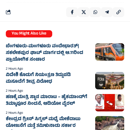
You Might Also Like
ಬೆಂಗಳೂರು-ಮಂಗಳೂರು ವಂದೇಭಾರತ್‌|
ಸಕಲೇಶಪುರ ಘಾಟ್ ಮಾರ್ಗದಲ್ಲಿ ಆ.11ರಿಂದ
ಪ್ರಾಯೋಗಿಕ ಸಂಚಾರ
2 Hours Ago
ವಿದೇಶಿ ಕೊಡುಗೆ ನಿಯಂತ್ರಣ ತಿದ್ದುಪಡಿ
ಮಸೂದೆಗೆ ತೀವ್ರ ವಿರೋಧ
2 Hours Ago
ಹಣಕ್ಕೆ ಮಂತ್ರಿ ಸ್ಥಾನ ಮಾರಾಟ – ಹೈಕಮಾಂಡ್‌ಗೆ
ತಿಮ್ಮಾಪೂರ ನಿಂದನೆ, ಆಡಿಯೋ ವೈರಲ್
2 Hours Ago
ಕೇಂದ್ರದ ಗ್ರೀನ್ ಸಿಗ್ನಲ್ ಮಧ್ಯೆ ಮೇಕೆದಾಟು
ಯೋಜನೆಗೆ ಮತ್ತೆ ತಮಿಳುನಾಡು ಸರ್ಕಾರ