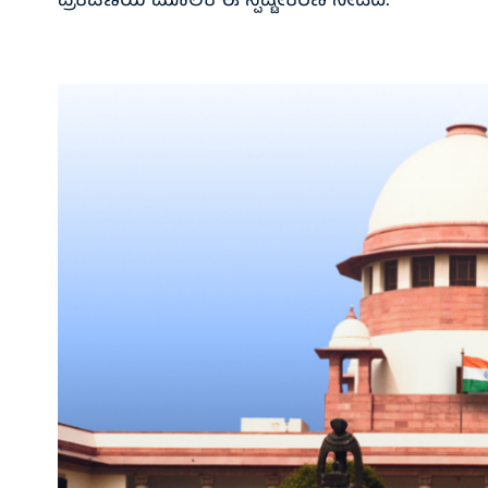
ಪ್ರಕಟಣೆಯ ಮೂಲಕ ಈ ಸ್ಪಷ್ಟೀಕರಣ ನೀಡಿದೆ.