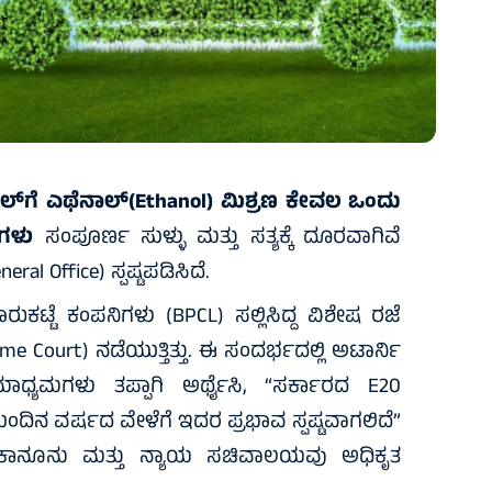
ೋಲ್‌ಗೆ ಎಥೆನಾಲ್(Ethanol) ಮಿಶ್ರಣ ಕೇವಲ ಒಂದು
ಗಳು
ಸಂಪೂರ್ಣ ಸುಳ್ಳು ಮತ್ತು ಸತ್ಯಕ್ಕೆ ದೂರವಾಗಿವೆ
 Office) ಸ್ಪಷ್ಟಪಡಿಸಿದೆ.
ಕಟ್ಟೆ ಕಂಪನಿಗಳು (BPCL) ಸಲ್ಲಿಸಿದ್ದ ವಿಶೇಷ ರಜೆ
e Court) ನಡೆಯುತ್ತಿತ್ತು. ಈ ಸಂದರ್ಭದಲ್ಲಿ ಅಟಾರ್ನಿ
್ಯಮಗಳು ತಪ್ಪಾಗಿ ಅರ್ಥೈಸಿ, “ಸರ್ಕಾರದ E20
ುಂದಿನ ವರ್ಷದ ವೇಳೆಗೆ ಇದರ ಪ್ರಭಾವ ಸ್ಪಷ್ಟವಾಗಲಿದೆ”
್ರ ಕಾನೂನು ಮತ್ತು ನ್ಯಾಯ ಸಚಿವಾಲಯವು ಅಧಿಕೃತ