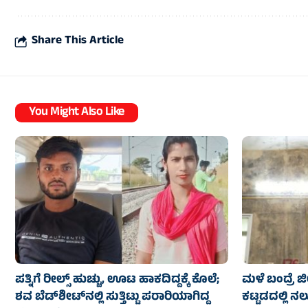
Share This Article
You Might Also Like
ಪತ್ನಿಗೆ ರೀಲ್ಸ್ ಹುಚ್ಚು, ಊಟ ಹಾಕದಿದ್ದಕ್ಕೆ ಕೊಲೆ;
ಮಳೆ ಬಂದ್ರೆ 
ಶವ ಬೆಡ್‌ಶೀಟ್‌ನಲ್ಲಿ ಸುತ್ತಿಟ್ಟು ಪರಾರಿಯಾಗಿದ್ದ
ಕಟ್ಟಡದಲ್ಲಿ ನ