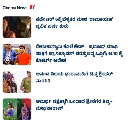
Cinema News
ನವೆಂಬರ್ 6ಕ್ಕೆ ಬೆಳ್ಳಿತೆರೆ ಮೇಲೆ ʻರಾಮಾಯಣʼ
ದೈವಿಕ ಪರ್ವ ಶುರು
ರೇಣುಕಾಸ್ವಾಮಿ ಕೊಲೆ ಕೇಸ್‌ – ಪ್ರದೂಷ್‌ ಮಾಫಿ
ಸಾಕ್ಷಿಗೆ ಪ್ರಾಸಿಕ್ಯೂಷನ್ ಷರತ್ತುಬದ್ಧ ಒಪ್ಪಿಗೆ; ಆ.10 ಕ್ಕೆ
ಕೋರ್ಟ್ ಆದೇಶ
ಆನಂದ ನಿಲಯ ಧಾರಾವಾಹಿಗೆ ದಿವ್ಯ ಶ್ರೀಧರ್
ನಾಯಕಿ
ಅಮರ್ಥ ಚಿತ್ರಕ್ಕಾಗಿ ಒಂದಾದ ಶ್ರೀನಗರ ಕಿಟ್ಟಿ –
ಮೇಘನಾರಾಜ್