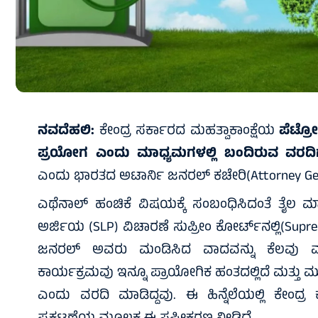
ನವದೆಹಲಿ:
ಕೇಂದ್ರ ಸರ್ಕಾರದ ಮಹತ್ವಾಕಾಂಕ್ಷೆಯ
ಪೆಟ್ರ
ಪ್ರಯೋಗ ಎಂದು ಮಾಧ್ಯಮಗಳಲ್ಲಿ ಬಂದಿರುವ ವರದಿ
ಎಂದು ಭಾರತದ ಅಟಾರ್ನಿ ಜನರಲ್ ಕಚೇರಿ(Attorney General
ಎಥೆನಾಲ್ ಹಂಚಿಕೆ ವಿಷಯಕ್ಕೆ ಸಂಬಂಧಿಸಿದಂತೆ ತೈಲ ಮಾರು
ಅರ್ಜಿಯ (SLP) ವಿಚಾರಣೆ ಸುಪ್ರೀಂ ಕೋರ್ಟ್‌ನಲ್ಲಿ(Suprem
ಜನರಲ್ ಅವರು ಮಂಡಿಸಿದ ವಾದವನ್ನು ಕೆಲವು ಮಾಧ
ಕಾರ್ಯಕ್ರಮವು ಇನ್ನೂ ಪ್ರಾಯೋಗಿಕ ಹಂತದಲ್ಲಿದೆ ಮತ್ತು ಮ
ಎಂದು ವರದಿ ಮಾಡಿದ್ದವು. ಈ ಹಿನ್ನೆಲೆಯಲ್ಲಿ ಕೇಂದ