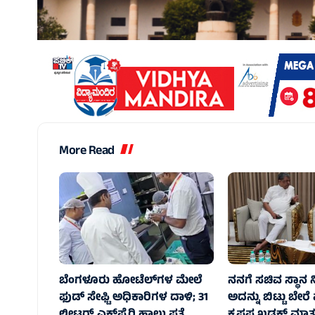
More Read
ಬೆಂಗಳೂರು ಹೋಟೆಲ್‌ಗಳ ಮೇಲೆ
ನನಗೆ ಸಚಿವ ಸ್ಥಾನ
ಫುಡ್ ಸೇಫ್ಟಿ ಅಧಿಕಾರಿಗಳ ದಾಳಿ; 31
ಅದನ್ನು ಬಿಟ್ಟು ಬೇರೆ