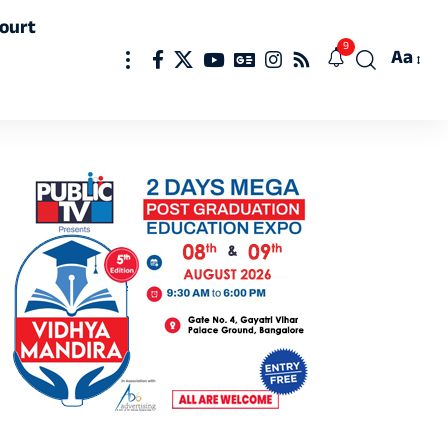
ourt
9
Aa
Font
Resizer