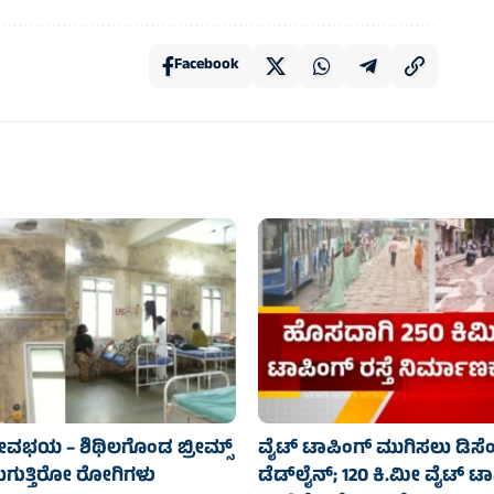
Facebook
ಜೀವಭಯ – ಶಿಥಿಲಗೊಂಡ ಬ್ರೀಮ್ಸ್
ವೈಟ್ ಟಾಪಿಂಗ್ ಮುಗಿಸಲು ಡಿಸೆ
ಲುಗುತ್ತಿರೋ ರೋಗಿಗಳು
ಡೆಡ್‌ಲೈನ್; 120 ಕಿ.ಮೀ ವೈಟ್ ಟ