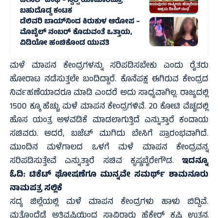
ಡೀಸೆಲ್ ದಂಧೆ – ಸ್ವಲ್ಪ ಯಾಮಾರಿದ್ರೂ
ಬಹುದೊಡ್ಡ ಕಂಟಕ
ಡೆಲಿವರಿ ಬಾಯ್‌ನಿಂದ ಕಿರುಕುಳ ಆರೋಪ –
ಮೊಬೈಲ್ ನಂಬರ್ ಕೊಡುವಂತೆ ಒತ್ತಾಯ,
ವಿಡಿಯೋ ಹಂಚಿಕೊಂಡ ಯುವತಿ
ಮಳೆ ಮಾಪನ ಕೇಂದ್ರಗಳನ್ನು ಸರಿಪಡಿಸಬೇಕು ಎಂದು ರೈತರು
ಹೋರಾಟ ನಡೆಸುತ್ತಲೇ ಬಂದಿದ್ದಾರೆ. ಕೊನೆಪಕ್ಷ ಈಗಿರುವ ಕೇಂದ್ರದ
ನಿರ್ವಹಣೆಯಾದರೂ ಮಾಡಿ ಎಂದರೆ ಅದು ಸಾಧ್ಯವಾಗಿಲ್ಲ. ರಾಜ್ಯದಲ್ಲಿ
1500 ಕ್ಕೂ ಹೆಚ್ಚು ಮಳೆ ಮಾಪನ ಕೇಂದ್ರಗಳಿವೆ. 20 ಕೋಟಿ ವೆಚ್ಚದಲ್ಲಿ
ಹೊಸ ಯಂತ್ರ ಅಳವಡಿಕೆ ಮಾಡಲಾಗುತ್ತಿದೆ ಎನ್ನುತ್ತಾರೆ ಕಂದಾಯ
ಸಚಿವರು. ಆದರೆ, ಬಜೆಟ್ ಮುಗಿದು ಬೇಸಿಗೆ ಪ್ರಾರಂಭವಾಗಿದೆ.
ಮುಂದಿನ ಮಳೆಗಾಲದ ಒಳಗೆ ಮಳೆ ಮಾಪನ ಕೇಂದ್ರವನ್ನ
ಸರಿಪಡಿಸುತ್ತೇವೆ ಎನ್ನುತ್ತಾರೆ ಸಚಿವ ಕೃಷ್ಣಬೈರೇಗೌಡ.
ಇದನ್ನೂ
ಓದಿ:
ಟಿಕೆಟ್‌ ಘೋಷಣೆಗೂ ಮುನ್ನವೇ ಸಮರ್ಥ್‌ ಶಾಮನೂರು
ನಾಮಪತ್ರ ಸಲ್ಲಿಕೆ
ಸದ್ಯ ಜಿಲ್ಲೆಯಲ್ಲಿ ಮಳೆ ಮಾಪನ ಕೇಂದ್ರಗಳು ಹಾಳು ಬಿದ್ದಿವೆ.
ಮತ್ತೊಂದೆಡೆ ಅತಿವೃಷ್ಟಿಯಿಂದ ಸಾವಿರಾರು ಹೆಕ್ಟೇರ್ ಕೃಷಿ ಉತ್ಪನ್ನ