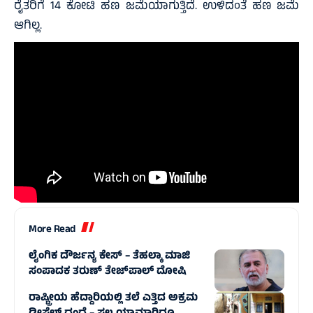
ರೈತರಿಗೆ 14 ಕೋಟಿ ಹಣ ಜಮೆಯಾಗುತ್ತಿದೆ. ಉಳಿದಂತೆ ಹಣ ಜಮೆ
ಆಗಿಲ್ಲ.
More Read
ಲೈಂಗಿಕ ದೌರ್ಜನ್ಯ ಕೇಸ್‌ – ತೆಹಲ್ಕಾ ಮಾಜಿ
ಸಂಪಾದಕ ತರುಣ್ ತೇಜ್‌ಪಾಲ್ ದೋಷಿ
ರಾಷ್ಟ್ರೀಯ ಹೆದ್ದಾರಿಯಲ್ಲಿ ತಲೆ ಎತ್ತಿದ ಅಕ್ರಮ