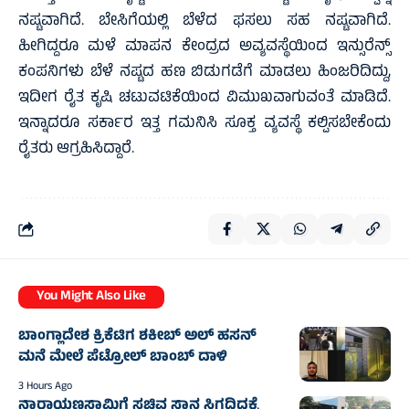
ನಷ್ಟವಾಗಿದೆ. ಬೇಸಿಗೆಯಲ್ಲಿ ಬೆಳೆದ ಫಸಲು ಸಹ ನಷ್ಟವಾಗಿದೆ.
ಹೀಗಿದ್ದರೂ ಮಳೆ ಮಾಪನ ಕೇಂದ್ರದ ಅವ್ಯವಸ್ಥೆಯಿಂದ ಇನ್ಸುರೆನ್ಸ್
ಕಂಪನಿಗಳು ಬೆಳೆ ನಷ್ಟದ ಹಣ ಬಿಡುಗಡೆಗೆ ಮಾಡಲು ಹಿಂಜರಿದಿದ್ದು,
ಇದೀಗ ರೈತ ಕೃಷಿ ಚಟುವಟಿಕೆಯಿಂದ ವಿಮುಖವಾಗುವಂತೆ ಮಾಡಿದೆ.
ಇನ್ನಾದರೂ ಸರ್ಕಾರ ಇತ್ತ ಗಮನಿಸಿ ಸೂಕ್ತ ವ್ಯವಸ್ಥೆ ಕಲ್ಪಿಸಬೇಕೆಂದು
ರೈತರು ಆಗ್ರಹಿಸಿದ್ದಾರೆ.
You Might Also Like
ಬಾಂಗ್ಲಾದೇಶ ಕ್ರಿಕೆಟಿಗ ಶಕೀಬ್‌ ಅಲ್‌ ಹಸನ್‌
ಮನೆ ಮೇಲೆ ಪೆಟ್ರೋಲ್‌ ಬಾಂಬ್‌ ದಾಳಿ
3 Hours Ago
ನಾರಾಯಣಸ್ವಾಮಿಗೆ ಸಚಿವ ಸ್ಥಾನ ಸಿಗದಿದ್ದಕ್ಕೆ