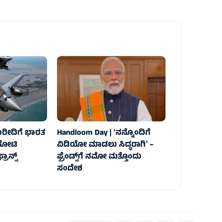
ಖರೀದಿಗೆ ಭಾರತ
Handloom Day | ʻನನ್ನೊಂದಿಗೆ
ಷ ಕೋಟಿ
ವಿಡಿಯೋ ಮಾಡಲು ಸಿದ್ಧರಾಗಿʼ –
ರಾನ್ಸ್‌
ಫ್ರೆಂಡ್ಸ್‌ಗೆ ನಮೋ ಮತ್ತೊಂದು
ಸಂದೇಶ