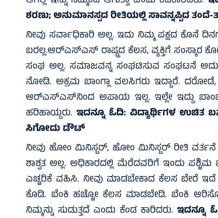
ಆಗಿಲ್ಲ ಇನ್ನು ನಿಮ್ಮಿಂದ ಆಗುತ್ತಾ ಎಂದು ಕಿಡಿಕಾರಿದರು.
ಇದ
ಶರಣು; ಅನುಮಾನಸ್ಪದ ರೀತಿಯಲ್ಲಿ ಸಾವನ್ನಪ್ಪಿದ ತಂದೆ
ನೀವು ಸರ್ವಾಧಿಕಾರಿ ಅಲ್ಲ. ಇದು ನಿಮ್ಮ ಪಕ್ಷದ ಕೊನೆ ದಿನಗ
ಬರಲ್ಲ.ಆರ್‌ಎಸ್‌ಎಸ್ ರಾಷ್ಟ್ರದ ಕೆಲಸ, ವ್ಯಕ್ತಿಗೆ ಸಂಸ್
ಸಂಘ ಅಲ್ಲ. ಸಮಾಜವನ್ನ ಸಂಘಟಿಸುವ ಸಂಘಟನೆ ಅದು. ನ
ನೋಡಿ. ಅಕ್ರಮ ಬಾಂಗ್ಲಾ ವಲಸಿಗರು ಇದ್ದಾರೆ. ದರೋಡೆ, ಡ್ರ
ಆರ್‌ಎಸ್‌ಎಸ್‌ನಿಂದ ಅಪಾಯ ಇಲ್ಲ. ಇಲ್ಲೇ ಇದ್ದ
ಹರಿಹಾಯ್ದರು.
ಇದನ್ನೂ ಓದಿ:
ವಿದ್ಯಾರ್ಥಿಗಳ ಉಚಿತ ಬ
ಸಿಗೋದು ಡೌಟ್
ನೀವು ಹೋಂ ಮಿನಿಸ್ಟರ್, ಹೋಂ ಮಿನಿಸ್ಟರ್ ರೀತಿ ವರ್ತನ
ಶಾಶ್ವತ ಅಲ್ಲ. ಅಧಿಕಾರದಲ್ಲಿ ಮೆರೆದವರಿಗೆ ಇಂದು ಪಶ್ಚಿ
ಎಚ್ಚರಿಕೆ ವಹಿಸಿ. ನೀವು ಮಾಡಬೇಕಾದ ಕೆಲಸ ಬೇರೆ ಇದೆ ಅ
ಕೊಡಿ. ಬೆಂಕಿ ಹಚ್ಚೋ ಕೆಲಸ ಮಾಡಬೇಡಿ. ಬೆಂಕಿ ಆರಿಸೋ
ನಿಮ್ಮನ್ನು ಸುಡುತ್ತದೆ ಎಂದು ಕೆಂಡ ಕಾರಿದರು.
ಇದನ್ನೂ ಓ