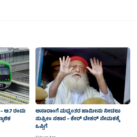
– ಆ.7 ರಂದು
ಅಸಾರಾಂಗೆ ಮಧ್ಯಂತರ ಜಾಮೀನು ನೀಡಲು
ಕಾಲಿಕ
ಸುಪ್ರೀಂ ನಕಾರ – ಕೇರ್ ಟೇಕರ್ ನೇಮಕಕ್ಕೆ
ಒಪ್ಪಿಗೆ