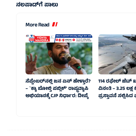
ನಲಪಾಡ್‌ಗೆ ಪಾಲು
More Read
ಸೆಪ್ಟೆಂಬರ್‌ನಲ್ಲಿ ಜನ ಏನ್‌ ಹೇಳ್ತಾರೆ?
114 ರಫೇಲ್ ಜೆಟ್‌ 
– `ಕ್ಯಾ ಬೋಲ್ತಿ ಪಬ್ಲಿಕ್’ ರಾಷ್ಟ್ರವ್ಯಾಪಿ
ವಿನಂತಿ – 3.25 ಲಕ್
ಅಭಿಯಾನಕ್ಕೆ CJP ನಿರ್ಧಾರ: ದೀಪ್ಕೆ
ಪ್ರಸ್ತಾವನೆ ಸಲ್ಲಿಸಿದ ಫ್