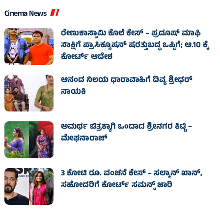
Cinema News
ರೇಣುಕಾಸ್ವಾಮಿ ಕೊಲೆ ಕೇಸ್‌ – ಪ್ರದೂಷ್‌ ಮಾಫಿ
ಸಾಕ್ಷಿಗೆ ಪ್ರಾಸಿಕ್ಯೂಷನ್ ಷರತ್ತುಬದ್ಧ ಒಪ್ಪಿಗೆ; ಆ.10 ಕ್ಕೆ
ಕೋರ್ಟ್ ಆದೇಶ
ಆನಂದ ನಿಲಯ ಧಾರಾವಾಹಿಗೆ ದಿವ್ಯ ಶ್ರೀಧರ್
ನಾಯಕಿ
ಅಮರ್ಥ ಚಿತ್ರಕ್ಕಾಗಿ ಒಂದಾದ ಶ್ರೀನಗರ ಕಿಟ್ಟಿ –
ಮೇಘನಾರಾಜ್
3 ಕೋಟಿ ರೂ. ವಂಚನೆ ಕೇಸ್‌ – ಸಲ್ಮಾನ್ ಖಾನ್,
ಸಹೋದರಿಗೆ ಕೋರ್ಟ್‌ ಸಮನ್ಸ್ ಜಾರಿ