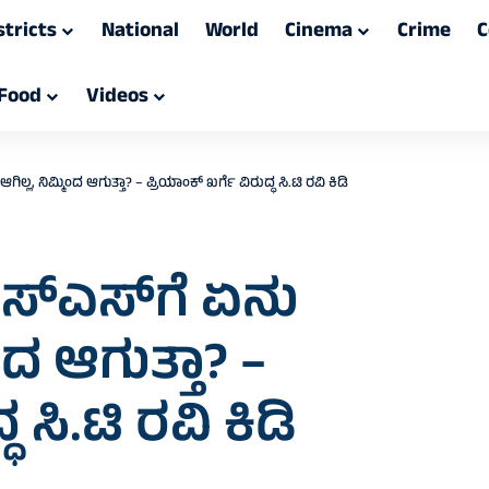
stricts
National
World
Cinema
Crime
C
Food
Videos
ಲ, ನಿಮ್ಮಿಂದ ಆಗುತ್ತಾ? – ಪ್ರಿಯಾಂಕ್ ಖರ್ಗೆ ವಿರುದ್ಧ ಸಿ.ಟಿ ರವಿ ಕಿಡಿ
ಸ್‌ಎಸ್‌ಗೆ ಏನು
ಂದ ಆಗುತ್ತಾ? –
 ಸಿ.ಟಿ ರವಿ ಕಿಡಿ