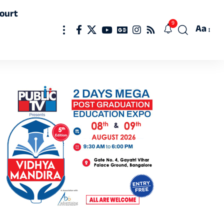
ourt
9
Aa
Font
Resizer