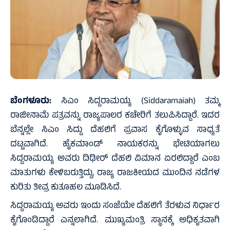
ಬೆಂಗಳೂರು:
ಸಿಎಂ ಸಿದ್ದರಾಮಯ್ಯ (Siddaramaiah) ತಮ್ಮ
ರಾಜೀನಾಮೆ ಪತ್ರವನ್ನು ರಾಜ್ಯಪಾಲರ ಕಚೇರಿಗೆ ತಲುಪಿಸಿದ್ದಾರೆ. ಇದರ
ಬೆನ್ನಲ್ಲೇ ಸಿಎಂ ಸಿದ್ದು ದೆಹಲಿಗೆ ಪ್ರವಾಸ ಕೈಗೊಳ್ಳುವ ಸಾಧ್ಯತೆ
ದಟ್ಟವಾಗಿದೆ. ಹೈಕಮಾಂಡ್ ನಾಯಕರನ್ನು ಭೇಟಿಯಾಗಲು
ಸಿದ್ದರಾಮಯ್ಯ ಅವರು ದಿಢೀರ್ ದೆಹಲಿ ವಿಮಾನ ಏರಲಿದ್ದಾರೆ ಎಂಬ
ಮಾತುಗಳು ಕೇಳಿಬರುತ್ತಿದ್ದು, ರಾಜ್ಯ ರಾಜಕೀಯದ ಮುಂದಿನ ನಡೆಗಳ
ಕುರಿತು ತೀವ್ರ ಕುತೂಹಲ ಮೂಡಿಸಿದೆ.
ಸಿದ್ದರಾಮಯ್ಯ ಅವರು ಇಂದು ಸಂಜೆಯೇ ದೆಹಲಿಗೆ ತೆರಳುವ ನಿರ್ಧಾರ
ಕೈಗೊಂಡಿದ್ದಾರೆ ಎನ್ನಲಾಗಿದೆ. ಮುಖ್ಯಮಂತ್ರಿ ಸ್ಥಾನಕ್ಕೆ ಅಧಿಕೃತವಾಗಿ