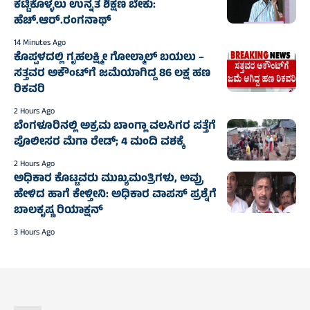
ಕಟ್ಟಿಕೊಳ್ಳಲು ಉನ್ನತ ಶಿಕ್ಷಣ ಬೇಕು:
ಹೆಚ್.ಆರ್.ರಂಗನಾಥ್
14 Minutes Ago
ಕೊಪ್ಪಳದಲ್ಲಿ ಗೃಹಲಕ್ಷ್ಮೀ ಗೋಲ್ಮಾಲ್‌ ಬಯಲು –
ಸತ್ತವರ ಅಕೌಂಟ್‌ಗೆ ಜಮೆಯಾಗಿದ್ದ 86 ಲಕ್ಷ ಹಣ
ರಿಕವರಿ
2 Hours Ago
ಬೆಂಗಳೂರಿನಲ್ಲಿ ಅಕ್ರಮ ಬಾಂಗ್ಲಾ ವಲಸಿಗರ ಪತ್ತೆಗೆ
ಪೊಲೀಸರ ಮೆಗಾ ರೇಡ್; 4 ಮಂದಿ ವಶಕ್ಕೆ
2 Hours Ago
ಅಧಿಕಾರ ಕೊಟ್ಟವರು ಮುಖ್ಯಮಂತ್ರಿಗಳು, ಅವ್ರು
ಹೇಳಿದ ಹಾಗೆ ಕೇಳ್ತೀನಿ: ಅಧಿಕಾರ ವಾಪಸ್ ಪ್ರಶ್ನೆಗೆ
ಬಾಲಕೃಷ್ಣ ರಿಯಾಕ್ಷನ್
3 Hours Ago