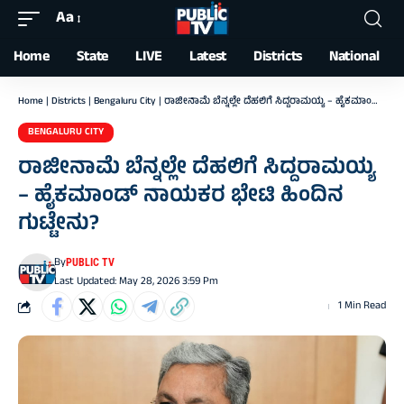
Aa
Font
Resizer
Home
State
LIVE
Latest
Districts
National
Home
|
Districts
|
Bengaluru City
|
ರಾಜೀನಾಮೆ ಬೆನ್ನಲ್ಲೇ ದೆಹಲಿಗೆ ಸಿದ್ದರಾಮಯ್ಯ – ಹೈಕಮಾಂಡ್ ನಾಯಕರ ಭೇಟಿ ಹಿಂದಿನ ಗುಟ್ಟೇನು?
BENGALURU CITY
ರಾಜೀನಾಮೆ ಬೆನ್ನಲ್ಲೇ ದೆಹಲಿಗೆ ಸಿದ್ದರಾಮಯ್ಯ
– ಹೈಕಮಾಂಡ್ ನಾಯಕರ ಭೇಟಿ ಹಿಂದಿನ
ಗುಟ್ಟೇನು?
By
PUBLIC TV
Last Updated: May 28, 2026 3:59 Pm
1 Min Read