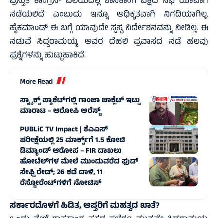
ಪ್ರಸ್ತುತ ಕಾಂಗ್ರೆಸ್ ವಲಯದಲ್ಲಿ ಶಾಸಕಾಂಗ ಪಕ್ಷದ ಸಭೆ ಯಾವಾಗ
ನಡೆಯಲಿದೆ ಎಂಬುದು ಇನ್ನೂ ಅಧಿಕೃತವಾಗಿ ನಿಗದಿಯಾಗಿಲ್ಲ.
ಹೈಕಮಾಂಡ್ ಈ ಬಗ್ಗೆ ಯಾವುದೇ ಸ್ಪಷ್ಟ ನಿರ್ದೇಶನವನ್ನು ನೀಡಿಲ್ಲ. ಈ
ನಡುವೆ ಸಿದ್ದರಾಮಯ್ಯ ಅವರ ದೆಹಲಿ ಪ್ರವಾಸದ ನಡೆ ಹಲವು
ಪ್ರಶ್ನೆಗಳನ್ನು ಹುಟ್ಟುಹಾಕಿದೆ.
More Read
ಸ್ನ್ಯಾಕ್ಸ್ ಪ್ಯಾಕೆಟ್‌ಗಲ್ಲಿ ಗಾಂಜಾ ಚಾಕ್ಲೆಟ್ ಇಟ್ಟು
ಮಾರಾಟ – ಆರೋಪಿ ಅರೆಸ್ಟ್
PUBLiC TV Impact | ಕೆಎಎಸ್
ಪರೀಕ್ಷೆಯಲ್ಲಿ 25 ಮಾರ್ಕ್ಸ್‌ಗೆ 1.5 ಕೋಟಿ
ಡಿಮ್ಯಾಂಡ್ ಆರೋಪ – FIR ದಾಖಲು
ಹೋಟೆಲ್‌ಗಳ ಮೇಲೆ ಮುಂದುವರೆದ ಫುಡ್
ಸೇಫ್ಟಿ ರೇಡ್; 26 ಕಡೆ ದಾಳಿ, 11
ರೆಸ್ಟೋರೆಂಟ್‌ಗಳಿಗೆ ನೋಟಿಸ್
ಸರ್ಕಾರದೊಳಗೆ ಹಿಡಿತ, ಆಪ್ತರಿಗೆ ಮಹತ್ವದ ಖಾತೆ?