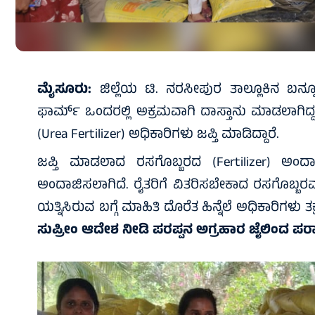
ಮೈಸೂರು:
ಜಿಲ್ಲೆಯ ಟಿ. ನರಸೀಪುರ ತಾಲ್ಲೂಕಿನ ಬನ್
ಫಾರ್ಮ್ ಒಂದರಲ್ಲಿ ಅಕ್ರಮವಾಗಿ ದಾಸ್ತಾನು ಮಾಡಲಾಗಿದ
(Urea Fertilizer) ಅಧಿಕಾರಿಗಳು ಜಪ್ತಿ ಮಾಡಿದ್ದಾರೆ.
ಜಪ್ತಿ ಮಾಡಲಾದ ರಸಗೊಬ್ಬರದ (Fertilizer) ಅಂ
ಅಂದಾಜಿಸಲಾಗಿದೆ. ರೈತರಿಗೆ ವಿತರಿಸಬೇಕಾದ ರಸಗೊಬ್ಬರವನ
ಯತ್ನಿಸಿರುವ ಬಗ್ಗೆ ಮಾಹಿತಿ ದೊರೆತ ಹಿನ್ನೆಲೆ ಅಧಿಕಾರಿಗಳ
ಸುಪ್ರೀಂ ಆದೇಶ ನೀಡಿ ಪರಪ್ಪನ ಅಗ್ರಹಾರ ಜೈಲಿಂದ ಪ