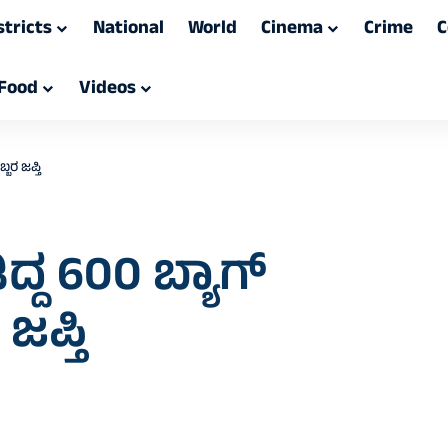
stricts
National
World
Cinema
Crime
C
Food
Videos
ಬರ ಜಪ್ತಿ
್ದ 600 ಬ್ಯಾಗ್
ಪ್ತಿ