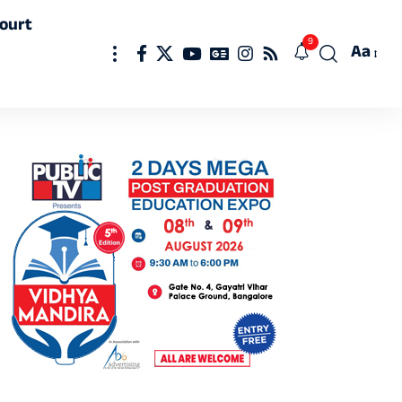
ourt
9
Aa
Font
Resizer