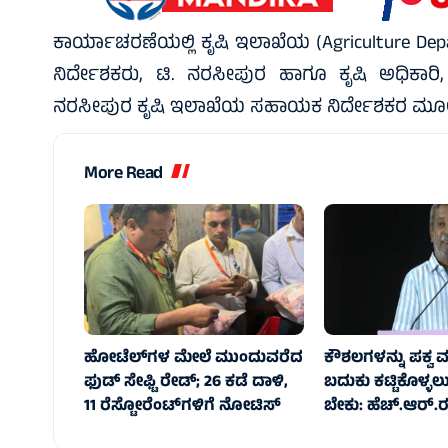
ಕಾರ್ಯಾಚರಣೆಯಲ್ಲಿ ಕೃಷಿ ಇಲಾಖೆಯ (Agriculture D
ನಿರ್ದೇಶಕರು, ಟಿ. ನರಸೀಪುರ ಹಾಗೂ ಕೃಷಿ ಅಧಿಕಾರಿ, ಬ
ನರಸೀಪುರ ಕೃಷಿ ಇಲಾಖೆಯ ಸಹಾಯಕ ನಿರ್ದೇಶಕರ ಮೂಲಕ 
More Read
ಹೋಟೆಲ್‌ಗಳ ಮೇಲೆ ಮುಂದುವರೆದ
ಕೌಶಲಗಳನ್ನು ಪಕ್ವ 
ಫುಡ್ ಸೇಫ್ಟಿ ರೇಡ್; 26 ಕಡೆ ದಾಳಿ,
ಬದುಕು ಕಟ್ಟಿಕೊಳ್ಳಲು
11 ರೆಸ್ಟೋರೆಂಟ್‌ಗಳಿಗೆ ನೋಟಿಸ್
ಬೇಕು: ಹೆಚ್.ಆರ್