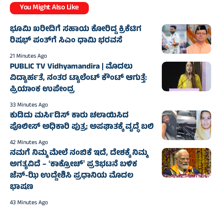
You Might Also Like
ಭೂಮಿ ಖರೀದಿಗೆ ಸಹಾಯ ಕೋರಿದ್ದ ಕ್ರಿಕೆಟಿಗ
ರಿಷಭ್ ಪಂತ್‌ಗೆ ಸಿಎಂ ಧಾಮಿ ಭರವಸೆ
21 Minutes Ago
PUBLIC TV Vidhyamandira | ಮೊದಲು
ವಿದ್ಯಾರ್ಹತೆ, ನಂತರ ಟ್ಯಾಲೆಂಟ್ ಕೌಂಟ್ ಆಗುತ್ತೆ:
ಪ್ರಿಯಾಂಕ ಉಪೇಂದ್ರ
33 Minutes Ago
ಕುಡಿದು ಮರ್ಸಿಡಿಸ್‌ ಕಾರು ಚಲಾಯಿಸಿದ
ಪೊಲೀಸ್‌ ಅಧಿಕಾರಿ ಪುತ್ರ; ಅಪಘಾತಕ್ಕೆ ವೃದ್ಧೆ ಬಲಿ
42 Minutes Ago
ನಮಗೆ ನಿಮ್ಮ ಮೇಲೆ ನಂಬಿಕೆ ಇದೆ, ದೇಶಕ್ಕೆ ನಿಮ್ಮ
ಅಗತ್ಯವಿದೆ – ʻಕಾಕ್ರೋಚ್‌ʼ ಪ್ರತಿಭಟನೆ ಬಳಿಕ
ಜೆನ್-ಝಿ ಉದ್ದೇಶಿಸಿ ಪ್ರಧಾನಿಯ ಮೊದಲ
ಭಾಷಣ
43 Minutes Ago