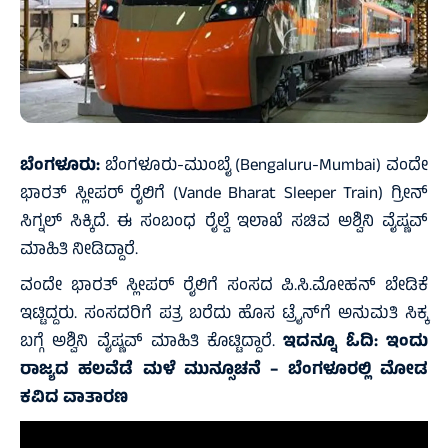
ಬೆಂಗಳೂರು:
ಬೆಂಗಳೂರು-ಮುಂಬೈ (Bengaluru-Mumbai) ವಂದೇ
ಭಾರತ್‌ ಸ್ಲೀಪರ್‌ ರೈಲಿಗೆ (Vande Bharat Sleeper Train) ಗ್ರೀನ್‌
ಸಿಗ್ನಲ್‌ ಸಿಕ್ಕಿದೆ. ಈ ಸಂಬಂಧ ರೈಲ್ವೆ ಇಲಾಖೆ ಸಚಿವ ಅಶ್ವಿನಿ ವೈಷ್ಣವ್‌
ಮಾಹಿತಿ ನೀಡಿದ್ದಾರೆ.
ವಂದೇ ಭಾರತ್ ಸ್ಲೀಪರ್ ರೈಲಿಗೆ ಸಂಸದ ಪಿ.ಸಿ.ಮೋಹನ್ ಬೇಡಿಕೆ
ಇಟ್ಟಿದ್ದರು. ಸಂಸದರಿಗೆ ಪತ್ರ ಬರೆದು ಹೊಸ ಟ್ರೈನ್‌ಗೆ ಅನುಮತಿ ಸಿಕ್ಕ
ಬಗ್ಗೆ ಅಶ್ವಿನಿ ವೈಷ್ಣವ್ ಮಾಹಿತಿ ಕೊಟ್ಟಿದ್ದಾರೆ.
ಇದನ್ನೂ ಓದಿ:
ಇಂದು
ರಾಜ್ಯದ ಹಲವೆಡೆ ಮಳೆ ಮುನ್ಸೂಚನೆ – ಬೆಂಗಳೂರಲ್ಲಿ ಮೋಡ
ಕವಿದ ವಾತಾರಣ