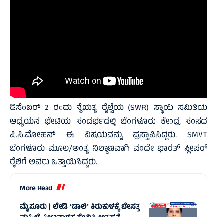
ಡಿಸೆಂಬರ್ 2 ರಂದು ನೈಋತ್ಯ ರೈಲ್ವೆಯ (SWR) ಸ್ಥಾಯಿ ಸಮಿತಿಯ
ಅಧ್ಯಯನ ಭೇಟಿಯ ಸಂದರ್ಭದಲ್ಲಿ ಬೆಂಗಳೂರು ಕೇಂದ್ರ ಸಂಸದ
ಪಿ.ಸಿ.ಮೋಹನ್ ಈ ವಿಷಯವನ್ನು ಪ್ರಸ್ತಾಪಿಸಿದ್ದರು. SMVT
ಬೆಂಗಳೂರು ಮೂಲ/ಅಂತ್ಯ ನಿಲ್ದಾಣವಾಗಿ ವಂದೇ ಭಾರತ್ ಸ್ಲೀಪರ್
ರೈಲಿಗೆ ಅವರು ಒತ್ತಾಯಿಸಿದ್ದರು.
More Read
ಮೈಸೂರು | ಲೇಡಿ ʻಡಾಲಿʼ ಕಿರುಕುಳಕ್ಕೆ ಬೇಸತ್ತ