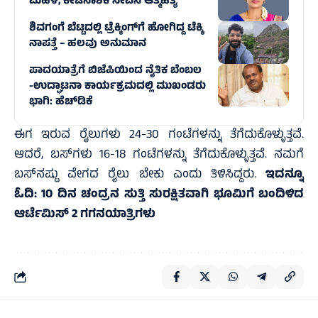
ಮಹಿಳೆ, ಕೀಟನಾಶಕ ಸೇವಿಸಿ ಆತ್ಮಹತ್ಯೆ
ಶಿವಗಂಗೆ ಬೆಟ್ಟದಲ್ಲಿ ಟ್ರೆಕ್ಕಿಂಗ್‌ಗೆ ಹೋಗಿದ್ದ ಟೆಕ್ಕಿ
ನಾಪತ್ತೆ – ಹಲವು ಅನುಮಾನ
ಪಾದಯಾತ್ರೆಗೆ ಬಿಜೆಪಿಯಿಂದ ನೈತಿಕ ಬೆಂಬಲ
-ಉದ್ಘಾಟನಾ ಕಾರ್ಯಕ್ರಮದಲ್ಲಿ ಮುಖಂಡರು
ಭಾಗಿ: ಹೆಚ್‌ಡಿಕೆ
ಈಗ ಇರುವ ರೈಲುಗಳು 24-30 ಗಂಟೆಗಳನ್ನು ತೆಗೆದುಕೊಳ್ಳುತ್ತವೆ.
ಆದರೆ, ಬಸ್‌ಗಳು 16-18 ಗಂಟೆಗಳನ್ನು ತೆಗೆದುಕೊಳ್ಳುತ್ತವೆ. ನಮಗೆ
ಬಸ್‌ನಷ್ಟು ವೇಗದ ರೈಲು ಬೇಕು ಎಂದು ತಿಳಿಸಿದ್ದರು.
ಇದನ್ನೂ
ಓದಿ:
10 ದಿನ ಚಂದ್ರನ ಸುತ್ತಿ ಸುರಕ್ಷಿತವಾಗಿ ಭೂಮಿಗೆ ಬಂದಿಳಿದ
ಆರ್ಟೆಮಿಸ್‌ 2 ಗಗನಯಾತ್ರಿಗಳು