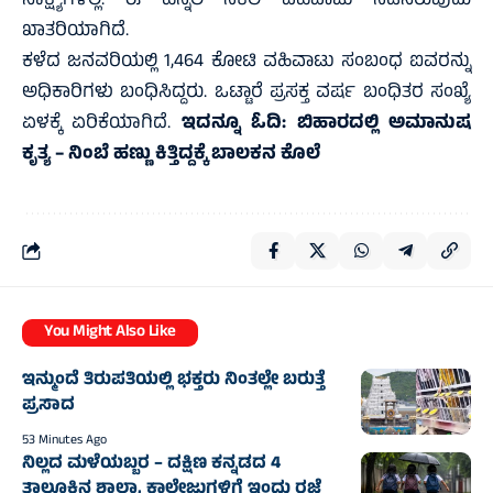
ಸಾಕ್ಷ್ಯಗಳಿಲ್ಲ. ಈ ಹಿನ್ನೆಲೆ ನಕಲಿ ವಹಿವಾಟು ನಡೆಸಿರುವುದು
ಖಾತರಿಯಾಗಿದೆ.
ಕಳೆದ ಜನವರಿಯಲ್ಲಿ 1,464 ಕೋಟಿ ವಹಿವಾಟು ಸಂಬಂಧ ಐವರನ್ನು
ಅಧಿಕಾರಿಗಳು ಬಂಧಿಸಿದ್ದರು. ಒಟ್ಟಾರೆ ಪ್ರಸಕ್ತ ವರ್ಷ ಬಂಧಿತರ ಸಂಖ್ಯೆ
ಏಳಕ್ಕೆ ಏರಿಕೆಯಾಗಿದೆ.
ಇದನ್ನೂ ಓದಿ:
ಬಿಹಾರದಲ್ಲಿ ಅಮಾನುಷ
ಕೃತ್ಯ – ನಿಂಬೆ ಹಣ್ಣು ಕಿತ್ತಿದ್ದಕ್ಕೆ ಬಾಲಕನ ಕೊಲೆ
You Might Also Like
ಇನ್ಮುಂದೆ ತಿರುಪತಿಯಲ್ಲಿ ಭಕ್ತರು ನಿಂತಲ್ಲೇ ಬರುತ್ತೆ
ಪ್ರಸಾದ
53 Minutes Ago
ನಿಲ್ಲದ ಮಳೆಯಬ್ಬರ – ದಕ್ಷಿಣ ಕನ್ನಡದ 4
ತಾಲೂಕಿನ ಶಾಲಾ, ಕಾಲೇಜುಗಳಿಗೆ ಇಂದು ರಜೆ