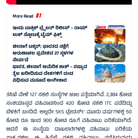
More Read
ಇಂದು ಟಾಕ್ಸಿಕ್ ಟ್ರೈಲರ್ ರಿಲೀಸ್‌ – ರಾಯ್‌
ಲುಕ್ ಸ್ಫೋಟಕ್ಕೆ ಟೈಮ್‌ ಫಿಕ್ಸ್‌
ಚೀನಾಗೆ ಟಕ್ಕರ್‌; ಭಾರತದ ನಕ್ಷೆಗೆ
ಅರುಣಾಚಲ ಪ್ರದೇಶದ 27 ಸ್ಥಳಗಳ
ಸೇರ್ಪಡೆ
ಭಾರತ, ಚೀನಾಗೆ ಅಮೆರಿಕ ಶಾಕ್‌ – ರಷ್ಯಾದ
ತೈಲ ಖರೀದಿಸುವ ದೇಶಗಳಿಗೆ ದಂಡ
ವಿಧಿಸುವ ಮಸೂದೆ ಅಂಗೀಕಾರ
ತನಿಖೆ ವೇಳೆ 127 ನಕಲಿ ಸಂಸ್ಥೆಗಳ ಜಾಲ ಪತ್ತೆಯಾಗಿವೆ. 2,384 ಕೋಟಿ
ಸಂಶಯಾಸ್ಪದ ವಹಿವಾಟಿನಿಂದ 420 ಕೋಟಿ ನಕಲಿ ITC ಪಡೆದಿದ್ದು
ಬೆಳಕಿಗೆ ಬಂದಿದೆ. ಅಲ್ಲದೇ SKS ಟ್ರೇಡರ್ಸ್ ಮೂರು ವರ್ಷಗಳಲ್ಲಿ 50
ಕೋಟಿ ರೂ. ಇಂದ 900 ಕೋಟಿ ರೂ.ಗೆ ವಹಿವಾಟು ಏರಿಕೆಯಾಗಿದೆ.
ಆದರೆ ಈ ಸಂಸ್ಥೆಯ ದಾಖಲಾತಿಗಳಲ್ಲಿ ವಹಿವಾಟು ಏರಿಕೆಯ