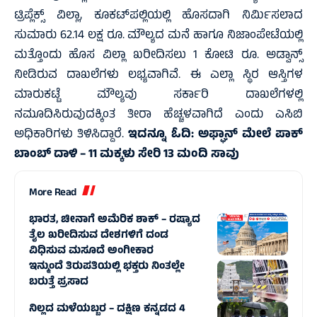
ಟ್ರಿಪ್ಲೆಕ್ಸ್ ವಿಲ್ಲಾ, ಕೂಕಟ್‌ಪಲ್ಲಿಯಲ್ಲಿ ಹೊಸದಾಗಿ ನಿರ್ಮಿಸಲಾದ
ಸುಮಾರು 62.14 ಲಕ್ಷ ರೂ. ಮೌಲ್ಯದ ಮನೆ ಹಾಗೂ ನಿಜಾಂಪೇಟೆಯಲ್ಲಿ
ಮತ್ತೊಂದು ಹೊಸ ವಿಲ್ಲಾ ಖರೀದಿಸಲು 1 ಕೋಟಿ ರೂ. ಅಡ್ವಾನ್ಸ್
ನೀಡಿರುವ ದಾಖಲೆಗಳು ಲಭ್ಯವಾಗಿವೆ. ಈ ಎಲ್ಲಾ ಸ್ಥಿರ ಆಸ್ತಿಗಳ
ಮಾರುಕಟ್ಟೆ ಮೌಲ್ಯವು ಸರ್ಕಾರಿ ದಾಖಲೆಗಳಲ್ಲಿ
ನಮೂದಿಸಿರುವುದಕ್ಕಿಂತ ತೀರಾ ಹೆಚ್ಚಳವಾಗಿದೆ ಎಂದು ಎಸಿಬಿ
ಅಧಿಕಾರಿಗಳು ತಿಳಿಸಿದ್ದಾರೆ.
ಇದನ್ನೂ ಓದಿ:
ಅಫ್ಘಾನ್ ಮೇಲೆ ಪಾಕ್
ಬಾಂಬ್ ದಾಳಿ – 11 ಮಕ್ಕಳು ಸೇರಿ 13 ಮಂದಿ ಸಾವು
More Read
ಭಾರತ, ಚೀನಾಗೆ ಅಮೆರಿಕ ಶಾಕ್‌ – ರಷ್ಯಾದ
ತೈಲ ಖರೀದಿಸುವ ದೇಶಗಳಿಗೆ ದಂಡ
ವಿಧಿಸುವ ಮಸೂದೆ ಅಂಗೀಕಾರ
ಇನ್ಮುಂದೆ ತಿರುಪತಿಯಲ್ಲಿ ಭಕ್ತರು ನಿಂತಲ್ಲೇ
ಬರುತ್ತೆ ಪ್ರಸಾದ
ನಿಲ್ಲದ ಮಳೆಯಬ್ಬರ – ದಕ್ಷಿಣ ಕನ್ನಡದ 4