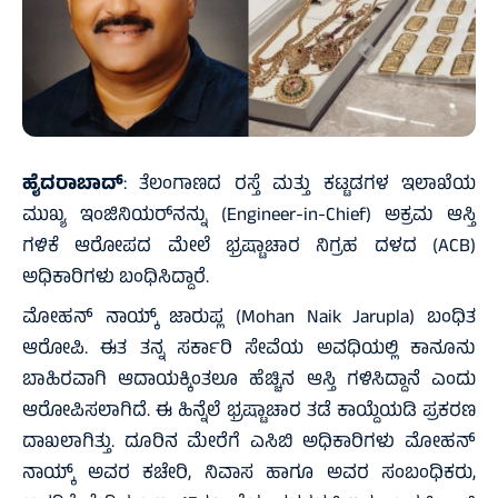
ಹೈದರಾಬಾದ್
: ತೆಲಂಗಾಣದ ರಸ್ತೆ ಮತ್ತು ಕಟ್ಟಡಗಳ ಇಲಾಖೆಯ
ಮುಖ್ಯ ಇಂಜಿನಿಯರ್‌ನನ್ನು (Engineer-in-Chief) ಅಕ್ರಮ ಆಸ್ತಿ
ಗಳಿಕೆ ಆರೋಪದ ಮೇಲೆ ಭ್ರಷ್ಟಾಚಾರ ನಿಗ್ರಹ ದಳದ (ACB)
ಅಧಿಕಾರಿಗಳು ಬಂಧಿಸಿದ್ದಾರೆ.
ಮೋಹನ್ ನಾಯ್ಕ್ ಜಾರುಪ್ಲ (Mohan Naik Jarupla) ಬಂಧಿತ
ಆರೋಪಿ. ಈತ ತನ್ನ ಸರ್ಕಾರಿ ಸೇವೆಯ ಅವಧಿಯಲ್ಲಿ ಕಾನೂನು
ಬಾಹಿರವಾಗಿ ಆದಾಯಕ್ಕಿಂತಲೂ ಹೆಚ್ಚಿನ ಆಸ್ತಿ ಗಳಿಸಿದ್ದಾನೆ ಎಂದು
ಆರೋಪಿಸಲಾಗಿದೆ. ಈ ಹಿನ್ನೆಲೆ ಭ್ರಷ್ಟಾಚಾರ ತಡೆ ಕಾಯ್ದೆಯಡಿ ಪ್ರಕರಣ
ದಾಖಲಾಗಿತ್ತು. ದೂರಿನ ಮೇರೆಗೆ ಎಸಿಬಿ ಅಧಿಕಾರಿಗಳು ಮೋಹನ್
ನಾಯ್ಕ್ ಅವರ ಕಚೇರಿ, ನಿವಾಸ ಹಾಗೂ ಅವರ ಸಂಬಂಧಿಕರು,