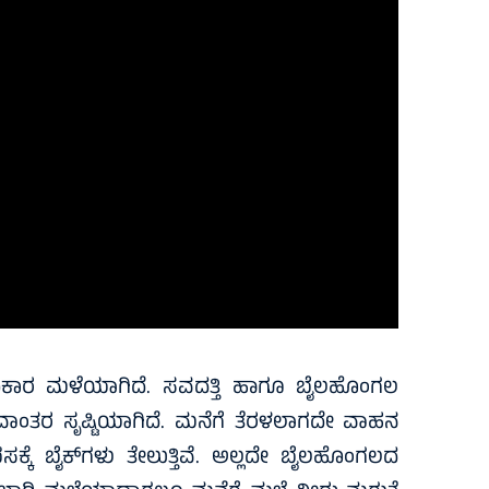
ರಾಕಾರ ಮಳೆಯಾಗಿದೆ. ಸವದತ್ತಿ ಹಾಗೂ ಬೈಲಹೊಂಗಲ
 ಅವಾಂತರ ಸೃಷ್ಟಿಯಾಗಿದೆ. ಮನೆಗೆ ತೆರಳಲಾಗದೇ ವಾಹನ
ಕೆ ಬೈಕ್‌ಗಳು ತೇಲುತ್ತಿವೆ. ಅಲ್ಲದೇ ಬೈಲಹೊಂಗಲದ