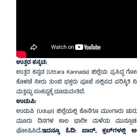
ಉತ್ತರ ಕನ್ನಡ:
ಉತ್ತರ ಕನ್ನಡ (Uttara Kannada) ಜಿಲ್ಲೆಯ ಪ್ರಸಿದ್
ಕೊಳಚೆ ನೀರು ತುಂಬಿ ಭಕ್ತರು ಪೂಜೆ ಸಲ್ಲಿಸದ ಪರಿಸ್ಥಿತಿ ನ
ಮತ್ತಷ್ಟು ಸಂಕಷ್ಟಕ್ಕೆ ದೂಡುವಂತಿದೆ.
ಉಡುಪಿ:
ಉಡುಪಿ (Udupi) ಜಿಲ್ಲೆಯಲ್ಲಿ ಕೊನೆಗೂ ಮುಂಗಾರು ಚುರು
ಮೂರು ದಿನಗಳ ಕಾಲ ಭಾರೀ ಮಳೆಯ ಮುನ್ಸೂಚನೆ 
ಘೋಷಿಸಿದೆ
.ಇದನ್ನೂ ಓದಿ:
ಬಾರ್, ಕ್ಲಬ್‌ಗಳಲ್ಲಿ