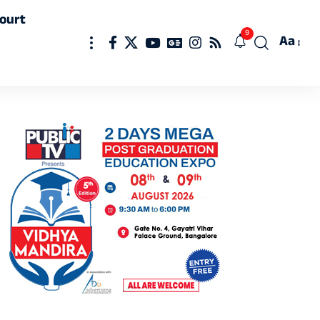
ourt
9
Aa
Font
Resizer