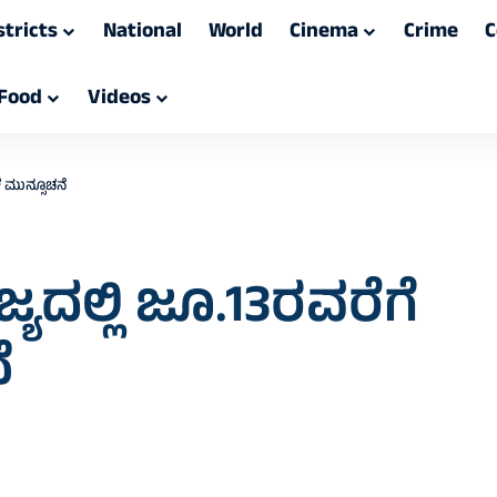
stricts
National
World
Cinema
Crime
C
Food
Videos
ೆ ಮುನ್ಸೂಚನೆ
ಯದಲ್ಲಿ ಜೂ.13ರವರೆಗೆ
ೆ