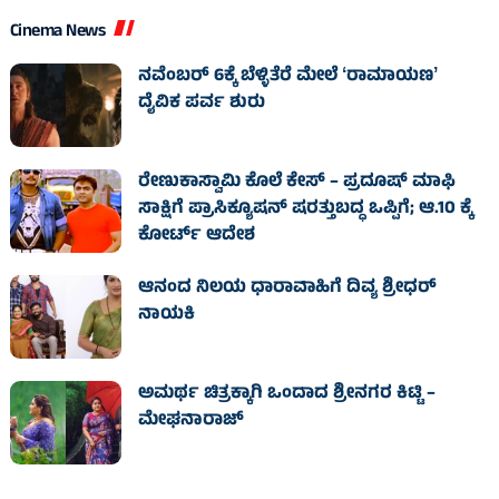
Cinema News
ನವೆಂಬರ್ 6ಕ್ಕೆ ಬೆಳ್ಳಿತೆರೆ ಮೇಲೆ ʻರಾಮಾಯಣʼ
ದೈವಿಕ ಪರ್ವ ಶುರು
ರೇಣುಕಾಸ್ವಾಮಿ ಕೊಲೆ ಕೇಸ್‌ – ಪ್ರದೂಷ್‌ ಮಾಫಿ
ಸಾಕ್ಷಿಗೆ ಪ್ರಾಸಿಕ್ಯೂಷನ್ ಷರತ್ತುಬದ್ಧ ಒಪ್ಪಿಗೆ; ಆ.10 ಕ್ಕೆ
ಕೋರ್ಟ್ ಆದೇಶ
ಆನಂದ ನಿಲಯ ಧಾರಾವಾಹಿಗೆ ದಿವ್ಯ ಶ್ರೀಧರ್
ನಾಯಕಿ
ಅಮರ್ಥ ಚಿತ್ರಕ್ಕಾಗಿ ಒಂದಾದ ಶ್ರೀನಗರ ಕಿಟ್ಟಿ –
ಮೇಘನಾರಾಜ್