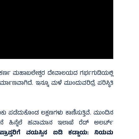
ಧ ಗೋಕರ್ಣ ಮಹಾಬಲೇಶ್ವರ ದೇವಾಲಯದ ಗರ್ಭಗುಡಿಯಲ್ಲಿ
ಿರ್ಮಾಣವಾಗಿದೆ. ಇನ್ನೂ ಮಳೆ ಮುಂದುವರಿದ್ರೆ ಪರಿಸ್ಥಿತಿ
ಕು ಪಡೆದುಕೊಂಡ ಲಕ್ಷಣಗಳು ಕಾಣಿಸುತ್ತಿವೆ. ಮುಂದಿನ
ಹಿನ್ನೆಲೆ ಹವಾಮಾನ ಇಲಾಖೆ ರೆಡ್ ಅಲರ್ಟ್
 ಅಪ್ರಾಪ್ತರಿಗೆ ವಯಸ್ಸಿನ ಐಡಿ ಕಡ್ಡಾಯ: ನಿಯಮ