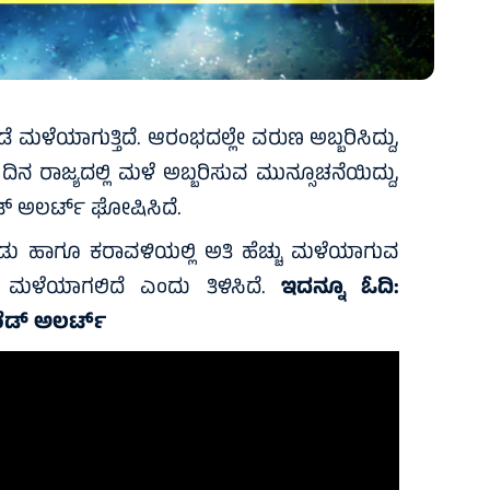
ಡೆ ಮಳೆಯಾಗುತ್ತಿದೆ. ಆರಂಭದಲ್ಲೇ ವರುಣ ಅಬ್ಬರಿಸಿದ್ದು,
ದಿನ ರಾಜ್ಯದಲ್ಲಿ ಮಳೆ ಅಬ್ಬರಿಸುವ ಮುನ್ಸೂಚನೆಯಿದ್ದು,
ಡ್ ಅಲರ್ಟ್ ಘೋಷಿಸಿದೆ.
ು ಹಾಗೂ ಕರಾವಳಿಯಲ್ಲಿ ಅತಿ ಹೆಚ್ಚು ಮಳೆಯಾಗುವ
ತ ಮಳೆಯಾಗಲಿದೆ ಎಂದು ತಿಳಿಸಿದೆ.
ಇದನ್ನೂ ಓದಿ:
ರೆಡ್ ಅಲರ್ಟ್