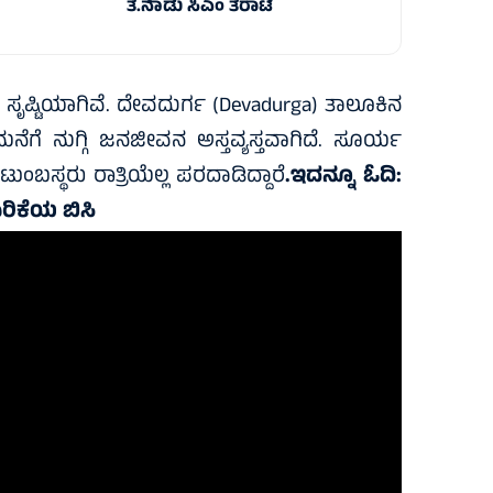
ತ.ನಾಡು ಸಿಎಂ ತರಾಟೆ
ಸೃಷ್ಟಿಯಾಗಿವೆ. ದೇವದುರ್ಗ (Devadurga) ತಾಲೂಕಿನ
ೆಗೆ ನುಗ್ಗಿ ಜನಜೀವನ ಅಸ್ತವ್ಯಸ್ತವಾಗಿದೆ. ಸೂರ್ಯ
ುಂಬಸ್ಥರು ರಾತ್ರಿಯೆಲ್ಲ ಪರದಾಡಿದ್ದಾರೆ
.ಇದನ್ನೂ ಓದಿ:
ರಿಕೆಯ ಬಿಸಿ