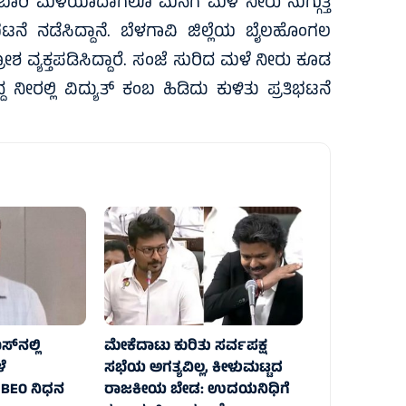
ರತಿ ಬಾರಿ ಮಳೆಯಾದಾಗಲೂ ಮನೆಗೆ ಮಳೆ ನೀರು ನುಗ್ಗುತ್ತೆ
ೆ ನಡೆಸಿದ್ದಾನೆ. ಬೆಳಗಾವಿ ಜಿಲ್ಲೆಯ ಬೈಲಹೊಂಗಲ
ವ್ಯಕ್ತಪಡಿಸಿದ್ದಾರೆ. ಸಂಜೆ ಸುರಿದ ಮಳೆ ನೀರು ಕೂಡ
ದ್ದ ನೀರಲ್ಲಿ ವಿದ್ಯುತ್ ಕಂಬ ಹಿಡಿದು ಕುಳಿತು ಪ್ರತಿಭಟನೆ
ಸ್‌ನಲ್ಲಿ
ಮೇಕೆದಾಟು ಕುರಿತು ಸರ್ವಪಕ್ಷ
ಳೆ
ಸಭೆಯ ಅಗತ್ಯವಿಲ್ಲ, ಕೀಳುಮಟ್ಟದ
BEO ನಿಧನ
ರಾಜಕೀಯ ಬೇಡ: ಉದಯನಿಧಿಗೆ