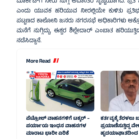
ಮಾರ್ಕೆಟ್‌ಗೆ ನೀರು ನುಗ್ಗಿ ಅವಾಂತರ ಸೃಷ್ಟಿಯಾಗಿದೆ. ಪ್
ಎಂದು ಯುವಕ ಹರಿಯುವ ನೀರಲ್ಲಿಯೇ ಕುಳಿತು ಪ್ರತಿಭಟನ
ಪಟ್ಟಣದ ಕಾಲೋನಿ ಜನರು ನಗರಸಭೆ ಅಧಿಕಾರಿಗಳು ಆಕ್ರೋಶ 
ಮನೆಗೆ ನುಗ್ಗಿದ್ದು, ಈಶ್ವರ ಶಿಲ್ಲೇದಾರ್ ಎಂಬಾತ ಹರಿಯುತ್ತಿ
ನಡೆಸಿದ್ದಾನೆ.
More Read
ಪೆಟ್ರೋಲ್ ವಾಹನಗಳಿಗೆ ಟಕ್ಕರ್ –
ಕರ್ತವ್ಯಕ್ಕೆ ತೆರಳಲು ಬ
ಪರ್ಯಾಯ ಇಂಧನ ವಾಹನಗಳ
ಪ್ರಯಾಣಿಸುತ್ತಿದ್ದ ವೇ
ಮಾರಾಟ ಭಾರೀ ಏರಿಕೆ
ಹೃದಯಾಘಾತದಿಂದ 