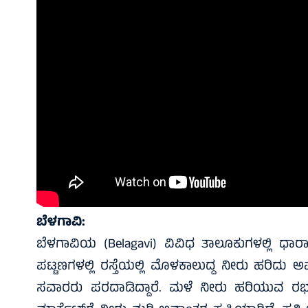
ಬೆಳಗಾವಿ:
ಬೆಳಗಾವಿಯ (Belagavi) ವಿವಿಧ ತಾಲೂಕುಗಳಲ್ಲಿ ಧಾ
ಪಟ್ಟಣಗಳಲ್ಲಿ ರಸ್ತೆಯಲ್ಲಿ ಮೊಳಕಾಲುದ್ದ ನೀರು ಹರಿದು
ಸವಾರರು ಪರದಾಡಿದ್ದಾರೆ. ಮಳೆ ನೀರು ಹರಿಯುವ ರಭಸಕ್