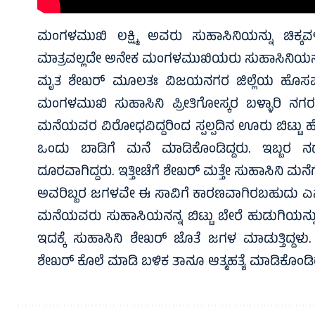
ಮಂಗಳಮುಖಿ ಲಕ್ಷ್ಮಿ ಅವರು ಸುಹಾಸಿನಿ‌‌ಯನ್ನು ಚಿಕ್ಕವಳಿದ
ಮಾತ್ರವಲ್ಲದೇ ಅನೇಕ ಮಂಗಳಮುಖಿಯರು ಸುಹಾಸಿನಿಯನ್ನು 
ಮೃತ ಶೇಖರ್ ಮೂಲತಃ ವಿಜಯನಗರ ಜಿಲ್ಲೆಯ ಹೊಸಪೇಟ
ಮಂಗಳಮುಖಿ ಸುಹಾಸಿನಿ ಪ್ರೀತಿಗೋಸ್ಕರ ಬಳ್ಳಾರಿ ನಗರದಲ
ಮನೆಯವರ ವಿರೋಧವಿದ್ದರಿಂದ ಸ್ಪಲ್ಪ‌ದಿನ ಊರು ಬಿಟ್ಟು ಹೋ
ಒಂದು‌ ಬಾಡಿಗೆ ಮನೆ ಮಾಡಿಕೊಂಡಿದ್ದರು. ಇಬ್ಬರ ನಡ
ದೂರವಾಗಿದ್ದರು. ಇತ್ತೀಚೆಗೆ ಶೇಖರ್ ಮತ್ತೇ ಸುಹಾಸಿನಿ ಮನೆಗೆ ಬ
ಅವರಿಬ್ಬರ ಜಗಳವೇ ಈ ಸಾವಿಗೆ ಕಾರಣವಾಗಿರಬಹುದು ಎನ್
ಮನೆಯವರು ಸುಹಾಸಿಯನನ್ನ‌ ಬಿಟ್ಟು ಬೇರೆ ಹುಡುಗಿಯನ್ನು 
ಇದಕ್ಕೆ ಸುಹಾಸಿನಿ ಶೇಖರ್ ಜೊತೆ ಜಗಳ ಮಾಡುತ್ತಿದ್ದಳ
ಶೇಖರ್ ಕೊಲೆ ಮಾಡಿ ಬಳಿಕ ತಾನೂ ಆತ್ಮಹತ್ಯೆ ಮಾಡಿಕೊಂಡಿರ