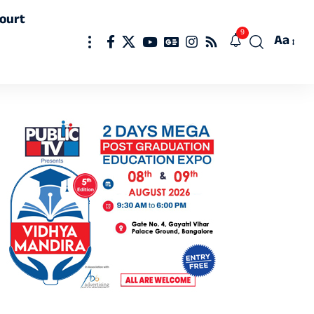
ourt
9
Aa
Font
Resizer