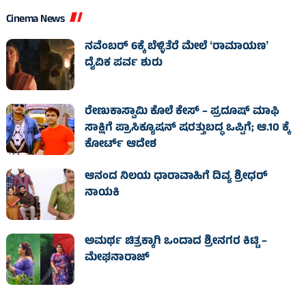
Cinema News
ನವೆಂಬರ್ 6ಕ್ಕೆ ಬೆಳ್ಳಿತೆರೆ ಮೇಲೆ ʻರಾಮಾಯಣʼ
ದೈವಿಕ ಪರ್ವ ಶುರು
ರೇಣುಕಾಸ್ವಾಮಿ ಕೊಲೆ ಕೇಸ್‌ – ಪ್ರದೂಷ್‌ ಮಾಫಿ
ಸಾಕ್ಷಿಗೆ ಪ್ರಾಸಿಕ್ಯೂಷನ್ ಷರತ್ತುಬದ್ಧ ಒಪ್ಪಿಗೆ; ಆ.10 ಕ್ಕೆ
ಕೋರ್ಟ್ ಆದೇಶ
ಆನಂದ ನಿಲಯ ಧಾರಾವಾಹಿಗೆ ದಿವ್ಯ ಶ್ರೀಧರ್
ನಾಯಕಿ
ಅಮರ್ಥ ಚಿತ್ರಕ್ಕಾಗಿ ಒಂದಾದ ಶ್ರೀನಗರ ಕಿಟ್ಟಿ –
ಮೇಘನಾರಾಜ್