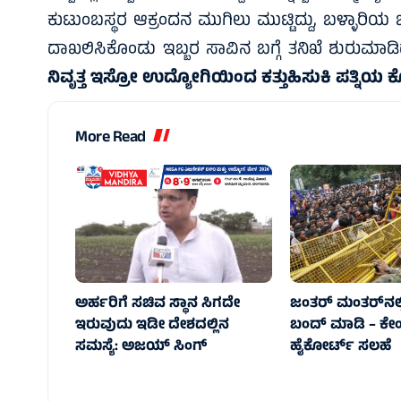
ಕುಟುಂಬಸ್ಥರ ಆಕ್ರಂದನ‌ ಮುಗಿಲು ಮುಟ್ಟಿದ್ದು, ಬಳ್ಳಾರಿ
ದಾಖಲಿಸಿಕೊಂಡು ಇಬ್ಬರ ಸಾವಿನ ಬಗ್ಗೆ ತನಿಖೆ ಶುರುಮಾಡಿದ
ನಿವೃತ್ತ ಇಸ್ರೋ ಉದ್ಯೋಗಿಯಿಂದ ಕತ್ತು‌ಹಿಸುಕಿ ಪತ್ನಿಯ 
More Read
ಅರ್ಹರಿಗೆ ಸಚಿವ ಸ್ಥಾನ ಸಿಗದೇ
ಜಂತರ್ ಮಂತರ್‌ನಲ್ಲಿ
ಇರುವುದು ಇಡೀ ದೇಶದಲ್ಲಿನ
ಬಂದ್‌ ಮಾಡಿ – ಕೇಂದ್
ಸಮಸ್ಯೆ: ಅಜಯ್ ಸಿಂಗ್
ಹೈಕೋರ್ಟ್‌ ಸಲಹೆ