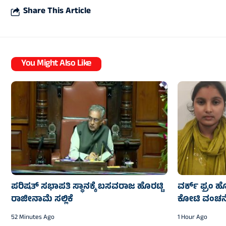
Share This Article
You Might Also Like
ಪರಿಷತ್ ಸಭಾಪತಿ ಸ್ಥಾನಕ್ಕೆ ಬಸವರಾಜ ಹೊರಟ್ಟಿ
ವರ್ಕ್ ಫ್ರಂ 
ರಾಜೀನಾಮೆ ಸಲ್ಲಿಕೆ
ಕೋಟಿ ವಂಚನೆ 
52 Minutes Ago
1 Hour Ago