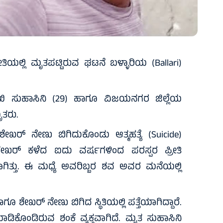
ತಿಯಲ್ಲಿ ಮೃತಪಟ್ಟಿರುವ ಘಟನೆ ಬಳ್ಳಾರಿಯ (Ballari)
ಿ ಸುಹಾಸಿನಿ (29) ಹಾಗೂ ವಿಜಯನಗರ ಜಿಲ್ಲೆಯ
ತರು.
ರ್ ನೇಣು ಬಿಗಿದುಕೊಂಡು ಆತ್ಮಹತ್ಯೆ (Suicide)
 ಶೇಖರ್ ಕಳೆದ ಐದು ವರ್ಷಗಳಿಂದ ಪರಸ್ಪರ ಪ್ರೀತಿ
ರಿಯಾಗಿತ್ತು. ಈ ಮಧ್ಯೆ ಅವರಿಬ್ಬರ ಶವ ಅವರ ಮನೆಯಲ್ಲಿ
ಖರ್ ನೇಣು ಬಿಗಿದ ಸ್ಥಿತಿಯಲ್ಲಿ ಪತ್ತೆಯಾಗಿದ್ದಾರೆ.
ೆ ಮಾಡಿಕೊಂಡಿರುವ ಶಂಕೆ ವ್ಯಕ್ತವಾಗಿದೆ. ಮೃತ ಸುಹಾಸಿನಿ