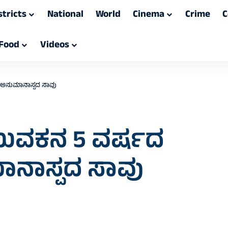
stricts
National
World
Cinema
Crime
C
Food
Videos
ೂ ಅನುಮಾನಾಸ್ಪದ ಸಾವು
ುವಕನ 5 ವರ್ಷದ
ಮಾನಾಸ್ಪದ ಸಾವು