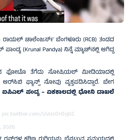
ಗಳಿಸಿ ರಾಯಲ್‌ ಚಾಲೆಂಜರ್ಸ್‌ ಬೆಂಗಳೂರು (RCB) ತಂಡದ
 ಪಾಂಡ್ಯ (Krunal Pandya) ನಿನ್ನೆ ಮ್ಯಾಚ್‌ನಲ್ಲಿ ಆಗಿದ್ದ
ರುವ ಫೋಟೊ ತೆಗೆದು ಸೋಷಿಯಲ್‌ ಮೀಡಿಯಾದಲ್ಲಿ
‌ಸಿಬಿ ಫ್ಯಾನ್ಸ್‌ ನೋವು ವ್ಯಕ್ತಪಡಿಸಿದ್ದಾರೆ. ಬೇಗ
8 ಐಪಿಎಲ್ ಪಂದ್ಯ – ಏಕಕಾಲದಲ್ಲಿ ಧೋನಿ ದಾಖಲೆ
pic.twitter.com/UvUc0r0qGC
, 2026
 167 ರನ್‌ಗಳ ಕಠಿಣ ಗುರಿಯನ್ನು ಬೆನ್ನಟ್ಟುವ ಸಮಯದಲ್ಲಿ