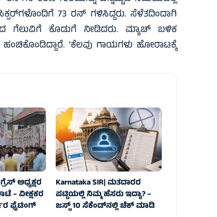
್ಸರ್‌ಗಳೊಂದಿಗೆ 73 ರನ್ ಗಳಿಸಿದ್ದರು. ಸೆಳೆತದಿಂದಾಗಿ
ೆಲುವಿಗೆ ಕೊಡುಗೆ ನೀಡಿದರು. ಮ್ಯಾಚ್‌ ಬಳಿಕ
ೊ ಹಂಚಿಕೊಂಡಿದ್ದಾರೆ. ‘ಕೆಲವು ಗಾಯಗಳು ಹೋರಾಟಕ್ಕೆ
್ರೆಸ್ ಅಧ್ಯಕ್ಷರ
Karnataka SIR| ಮತದಾರರ
ಾಟೆ – ವೀಕ್ಷಕರ
ಪಟ್ಟಿಯಲ್ಲಿ ನಿಮ್ಮ ಹೆಸರು ಇದ್ಯಾ? –
ರ ಫೈಟಿಂಗ್
ಜಸ್ಟ್‌ 10 ಸೆಕೆಂಡ್‌ನಲ್ಲಿ ಚೆಕ್‌ ಮಾಡಿ