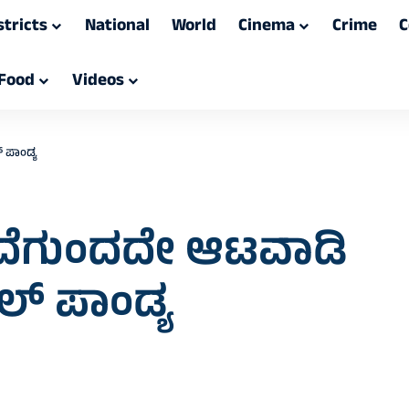
stricts
National
World
Cinema
Crime
C
Food
Videos
 ಪಾಂಡ್ಯ
ೆಗುಂದದೇ ಆಟವಾಡಿ
ಾಲ್‌ ಪಾಂಡ್ಯ