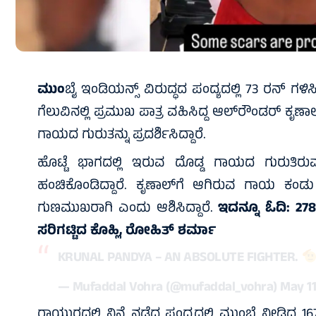
ಮುಂ
ಬೈ ಇಂಡಿಯನ್ಸ್‌ ವಿರುದ್ಧದ ಪಂದ್ಯದಲ್ಲಿ 73 ರನ್‌ 
ಗೆಲುವಿನಲ್ಲಿ ಪ್ರಮುಖ ಪಾತ್ರ ವಹಿಸಿದ್ದ ಆಲ್‌ರೌಂಡರ್‌ ಕೃಣಾಲ್‌
ಗಾಯದ ಗುರುತನ್ನು ಪ್ರದರ್ಶಿಸಿದ್ದಾರೆ.
ಹೊಟ್ಟೆ ಭಾಗದಲ್ಲಿ ಇರುವ ದೊಡ್ಡ ಗಾಯದ ಗುರುತಿ
ಹಂಚಿಕೊಂಡಿದ್ದಾರೆ. ಕೃಣಾಲ್‌ಗೆ ಆಗಿರುವ ಗಾಯ ಕಂಡು ಆರ್
ಗುಣಮುಖರಾಗಿ ಎಂದು ಆಶಿಸಿದ್ದಾರೆ.
ಇದನ್ನೂ ಓದಿ:
27
ಸರಿಗಟ್ಟಿದ ಕೊಹ್ಲಿ, ರೋಹಿತ್ ಶರ್ಮಾ
KRUNAL PANDYA – AN ABSOLUTE FIGHTER.
— Mufaddal Vohra (@mufaddal_vohra)
May 11
ರಾಯ್ಪುರದಲ್ಲಿ ನಿನ್ನೆ ನಡೆದ ಪಂದ್ಯದಲ್ಲಿ ಮುಂಬೈ ನೀಡಿದ್ದ