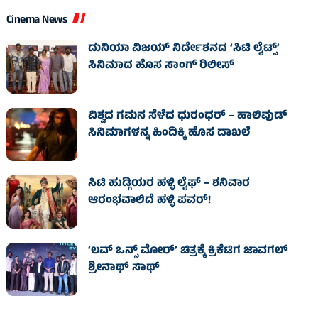
Cinema News
ದುನಿಯಾ ವಿಜಯ್ ನಿರ್ದೇಶನದ ‘ಸಿಟಿ ಲೈಟ್ಸ್’
ಸಿನಿಮಾದ ಹೊಸ ಸಾಂಗ್ ರಿಲೀಸ್
ವಿಶ್ವದ ಗಮನ ಸೆಳೆದ ಧುರಂಧರ್ – ಹಾಲಿವುಡ್‌
ಸಿನಿಮಾಗಳನ್ನ ಹಿಂದಿಕ್ಕಿ ಹೊಸ ದಾಖಲೆ
ಸಿಟಿ ಹುಡ್ಗಿಯರ ಹಳ್ಳಿ ಲೈಫ್‌ – ಶನಿವಾರ
ಆರಂಭವಾಲಿದೆ ಹಳ್ಳಿ ಪವರ್‌!
‘ಲವ್ ಒನ್ಸ್ ಮೋರ್’ ಚಿತ್ರಕ್ಕೆ ಕ್ರಿಕೆಟಿಗ ಜಾವಗಲ್
ಶ್ರೀನಾಥ್ ಸಾಥ್