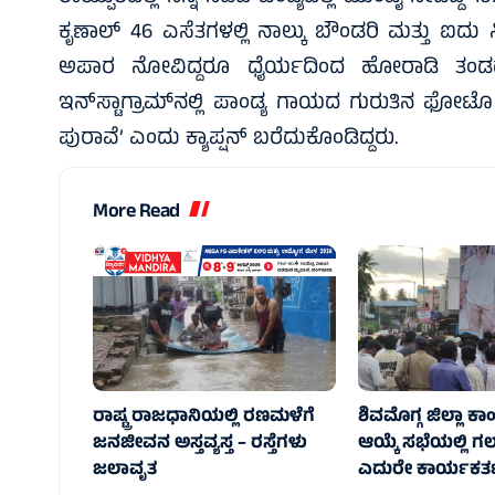
ಕೃಣಾಲ್ 46 ಎಸೆತಗಳಲ್ಲಿ ನಾಲ್ಕು ಬೌಂಡರಿ ಮತ್ತು ಐದು ಸಿಕ
ಅಪಾರ ನೋವಿದ್ದರೂ ಧೈರ್ಯದಿಂದ ಹೋರಾಡಿ ತಂಡದ ಗ
ಇನ್‌ಸ್ಟಾಗ್ರಾಮ್‌ನಲ್ಲಿ ಪಾಂಡ್ಯ ಗಾಯದ ಗುರುತಿನ ಫೋಟ
ಪುರಾವೆ’ ಎಂದು ಕ್ಯಾಪ್ಷನ್‌ ಬರೆದುಕೊಂಡಿದ್ದರು.
More Read
ರಾಷ್ಟ್ರ ರಾಜಧಾನಿಯಲ್ಲಿ ರಣಮಳೆಗೆ
ಶಿವಮೊಗ್ಗ ಜಿಲ್ಲಾ ಕಾಂಗ
ಜನಜೀವನ ಅಸ್ತವ್ಯಸ್ತ – ರಸ್ತೆಗಳು
ಆಯ್ಕೆ ಸಭೆಯಲ್ಲಿ ಗಲ
ಜಲಾವೃತ
ಎದುರೇ ಕಾರ್ಯಕರ್ತ