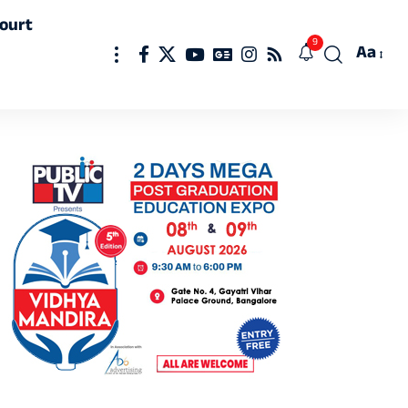
ourt
9
Aa
Font
Resizer