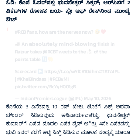
ಓದಿ:
ಕೊನೆ ಓವರ್‌ನಲ್ಲಿ ಭುವನೇಶ್ವರ್‌ ಸಿಕ್ಸರ್‌; ಆರ್‌ಸಿಬಿಗೆ 2
ವಿಕೆಟ್‌ಗಳ ರೋಚಕ ಜಯ- ಪ್ಲೇ ಆಫ್‌ ರೇಸ್‌ನಿಂದ ಮುಂಬೈ
ಔಟ್‌
#RCB
fans, how are the nerves now?
An 𝗮𝗯𝘀𝗼𝗹𝘂𝘁𝗲𝗹𝘆 𝗺𝗶𝗻𝗱-𝗯𝗹𝗼𝘄𝗶𝗻𝗴 finish in
Raipur takes
@RCBTweets
to the
of the
points table
Scorecard
https://t.co/wYlCB10dhm
#TATAIPL
|
#KhelBindaas
|
#RCBvMI
pic.twitter.com/BcYyHO01gB
— IndianPremierLeague (@IPL)
May 10, 2026
ಕೊನೆಯ 3 ಎಸೆತದಲ್ಲಿ 10 ರನ್‌ ಬೇಕು. ಜೊತೆಗೆ ಸಿಕ್ಸ್‌ ಅಥವಾ
ಬೌಂಡರ್‌ ಸಿಡಿಸುವುದು ಅನಿವಾರ್ಯವಾಗಿತ್ತು. ಭುವನೇಶ್ವರ್‌
ಕುಮಾರ್‌ಗೆ ಎಸೆದ ಮೊದಲ ಎಸೆತ ವೈಡ್‌ ಆಗಿತ್ತು. 4ನೇ ಎಸೆತವನ್ನು
ಭುವಿ ಕವರ್‌ ಕಡೆಗೆ ಅಟ್ಟಿ ಸಿಕ್ಸ್‌ ಸಿಡಿಸುವ ಮೂಲಕ ಪಂದ್ಯಕ್ಕೆ ಯಾರೂ