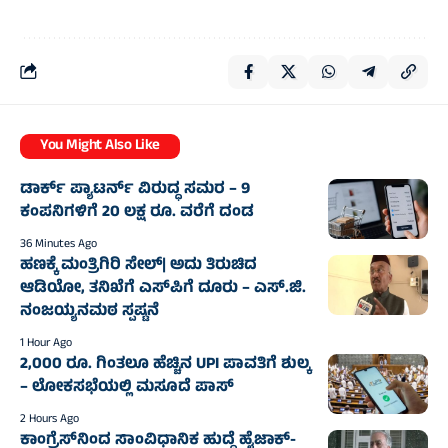
You Might Also Like
ಡಾರ್ಕ್‌ ಪ್ಯಾಟರ್ನ್‌ ವಿರುದ್ಧ ಸಮರ – 9
ಕಂಪನಿಗಳಿಗೆ 20 ಲಕ್ಷ ರೂ. ವರೆಗೆ ದಂಡ
36 Minutes Ago
ಹಣಕ್ಕೆ ಮಂತ್ರಿಗಿರಿ ಸೇಲ್‌| ಅದು ತಿರುಚಿದ
ಆಡಿಯೋ, ತನಿಖೆಗೆ ಎಸ್‌ಪಿಗೆ ದೂರು – ಎಸ್.ಜಿ.
ನಂಜಯ್ಯನಮಠ ಸ್ಪಷ್ಟನೆ
1 Hour Ago
2,000 ರೂ. ಗಿಂತಲೂ ಹೆಚ್ಚಿನ UPI ಪಾವತಿಗೆ ಶುಲ್ಕ
– ಲೋಕಸಭೆಯಲ್ಲಿ ಮಸೂದೆ ಪಾಸ್‌
2 Hours Ago
ಕಾಂಗ್ರೆಸ್‌ನಿಂದ ಸಾಂವಿಧಾನಿಕ ಹುದ್ದೆ ಹೈಜಾಕ್‌-