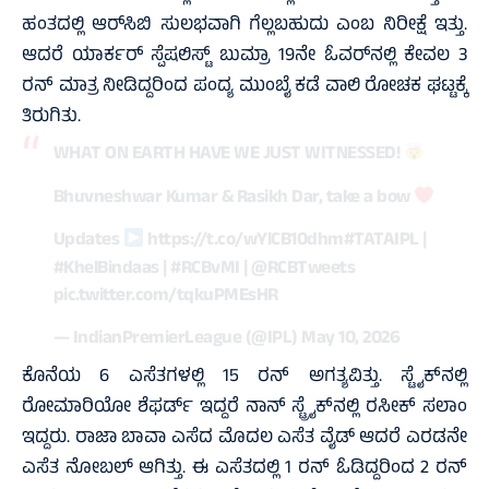
ಹಂತದಲ್ಲಿ ಆರ್‌ಸಿಬಿ ಸುಲಭವಾಗಿ ಗೆಲ್ಲಬಹುದು ಎಂಬ ನಿರೀಕ್ಷೆ ಇತ್ತು.
ಆದರೆ ಯಾರ್ಕರ್‌ ಸ್ಪೆಷಲಿಸ್ಟ್‌ ಬುಮ್ರಾ 19ನೇ ಓವರ್‌ನಲ್ಲಿ ಕೇವಲ 3
ರನ್‌ ಮಾತ್ರ ನೀಡಿದ್ದರಿಂದ ಪಂದ್ಯ ಮುಂಬೈ ಕಡೆ ವಾಲಿ ರೋಚಕ ಘಟ್ಟಕ್ಕೆ
ತಿರುಗಿತು.
WHAT ON EARTH HAVE WE JUST WITNESSED!
Bhuvneshwar Kumar & Rasikh Dar, take a bow
Updates
https://t.co/wYlCB10dhm
#TATAIPL
|
#KhelBindaas
|
#RCBvMI
|
@RCBTweets
pic.twitter.com/tqkuPMEsHR
— IndianPremierLeague (@IPL)
May 10, 2026
ಕೊನೆಯ 6 ಎಸೆತಗಳಲ್ಲಿ 15 ರನ್‌ ಅಗತ್ಯವಿತ್ತು. ಸ್ಟೈಕ್‌ನಲ್ಲಿ
ರೋಮಾರಿಯೋ ಶೆಫರ್ಡ್‌ ಇದ್ದರೆ ನಾನ್‌ ಸ್ಟ್ರೈಕ್‌ನಲ್ಲಿ ರಸೀಕ್‌ ಸಲಾಂ
ಇದ್ದರು. ರಾಜಾ ಬಾವಾ ಎಸೆದ ಮೊದಲ ಎಸೆತ ವೈಡ್‌ ಆದರೆ ಎರಡನೇ
ಎಸೆತ ನೋಬಲ್‌ ಆಗಿತ್ತು. ಈ ಎಸೆತದಲ್ಲಿ 1 ರನ್‌ ಓಡಿದ್ದರಿಂದ 2 ರನ್‌