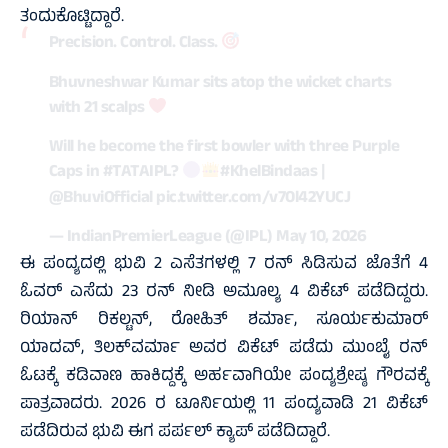
ತಂದುಕೊಟ್ಟಿದ್ದಾರೆ.
Precision. Control. Class.
Bhuvneshwar Kumar sits atop the wicket charts
with 21 scalps
Will he become the first bowler with three Purple
Caps in
#TATAIPL
?
#KhelBindaas
|
@BhuviOfficial
pic.twitter.com/v70l42YUCJ
— IndianPremierLeague (@IPL)
May 10, 2026
ಈ ಪಂದ್ಯದಲ್ಲಿ ಭುವಿ 2 ಎಸೆತಗಳಲ್ಲಿ 7 ರನ್‌ ಸಿಡಿಸುವ ಜೊತೆಗೆ 4
ಓವರ್‌ ಎಸೆದು 23 ರನ್‌ ನೀಡಿ ಅಮೂಲ್ಯ 4 ವಿಕೆಟ್‌ ಪಡೆದಿದ್ದರು.
ರಿಯಾನ್‌ ರಿಕಲ್ಟನ್‌, ರೋಹಿತ್‌ ಶರ್ಮಾ, ಸೂರ್ಯಕುಮಾರ್‌
ಯಾದವ್‌, ತಿಲಕ್‌ವರ್ಮಾ ಅವರ ವಿಕೆಟ್‌ ಪಡೆದು ಮುಂಬೈ ರನ್‌
ಓಟಕ್ಕೆ ಕಡಿವಾಣ ಹಾಕಿದ್ದಕ್ಕೆ ಅರ್ಹವಾಗಿಯೇ ಪಂದ್ಯಶ್ರೇಷ್ಠ ಗೌರವಕ್ಕೆ
ಪಾತ್ರವಾದರು. 2026 ರ ಟೂರ್ನಿಯಲ್ಲಿ 11 ಪಂದ್ಯವಾಡಿ 21 ವಿಕೆಟ್‌
ಪಡೆದಿರುವ ಭುವಿ ಈಗ ಪರ್ಪಲ್‌ ಕ್ಯಾಪ್‌ ಪಡೆದಿದ್ದಾರೆ.