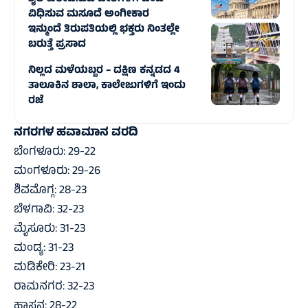
ವಿಧಿಸುವ ಮಸೂದೆ ಅಂಗೀಕಾರ
ಇನ್ಮುಂದೆ ತಿರುಪತಿಯಲ್ಲಿ ಭಕ್ತರು ನಿಂತಲ್ಲೇ
ಬರುತ್ತೆ ಪ್ರಸಾದ
ನಿಲ್ಲದ ಮಳೆಯಬ್ಬರ – ದಕ್ಷಿಣ ಕನ್ನಡದ 4
ತಾಲೂಕಿನ ಶಾಲಾ, ಕಾಲೇಜುಗಳಿಗೆ ಇಂದು
ರಜೆ
ನಗರಗಳ ಹವಾಮಾನ ವರದಿ
ಬೆಂಗಳೂರು: 29-22
ಮಂಗಳೂರು: 29-26
ಶಿವಮೊಗ್ಗ: 28-23
ಬೆಳಗಾವಿ: 32-23
ಮೈಸೂರು: 31-23
ಮಂಡ್ಯ: 31-23
ಮಡಿಕೇರಿ: 23-21
ರಾಮನಗರ: 32-23
ಹಾಸನ: 28-22