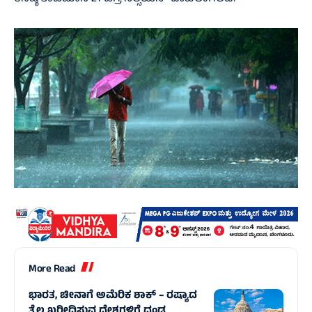
More Read
ಭಾರತ, ಚೀನಾಗೆ ಅಮೆರಿಕ ಶಾಕ್‌ – ರಷ್ಯಾದ
ತೈಲ ಖರೀದಿಸುವ ದೇಶಗಳಿಗೆ ದಂಡ