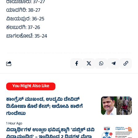
ರಾಯಚೂರು: 37-27
ಯಾದಗಿರಿ: 38-27
ವಿಜಯಪುರ: 36-25
ಕಲಬುರಗಿ: 37-26
ಬಾಗಲಕೋಟೆ: 35-24
You Might Also Like
ಕಾಂಗ್ರೆಸ್‌ ಮುಖಂಡ, ಉದ್ಯಮಿ ಡೇವಿಡ್‌
ಡಿಸೋಜಾ ಕೊಲೆ ಕೇಸ್;‌ ಆರೋಪಿ ಕಾಲಿಗೆ
ಗುಂಡೇಟು
1 Hour Ago
ವಿದ್ಯಾರ್ಥಿಗಳ ಉಜ್ವಲ ಭವಿಷ್ಯಕ್ಕಾಗಿ ‘ಪಬ್ಲಿಕ್ ಟಿವಿ
ವಿದ್ಯಾಮಂದಿರ’ – ಇಂದಿನಿಂದ 2 ದಿನಗಳ ಮೆಗಾ