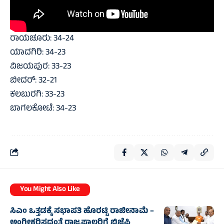
ರಾಯಚೂರು: 34-24
ಯಾದಗಿರಿ: 34-23
ವಿಜಯಪುರ: 33-23
ಬೀದರ್: 32-21
ಕಲಬುರಗಿ: 33-23
ಬಾಗಲಕೋಟೆ: 34-23
You Might Also Like
ಸಿಎಂ ಒತ್ತಡಕ್ಕೆ ಸಭಾಪತಿ ಹೊರಟ್ಟಿ ರಾಜೀನಾಮೆ –
ಅಂಗೀಕರಿಸದಂತೆ ರಾಜ್ಯಪಾಲರಿಗೆ ಬಿಜೆಪಿ