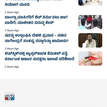
ನಿಯೋಗ ಮನವಿ
2 Hours Ago
ಬಾಂಗ್ಲಾ ವಲಸಿಗರಿಗೆ ಶೆಡ್ ನಿರ್ಮಿಸಲು ಜಾಗ
ಬಾಡಿಗೆ; ಮಾಲೀಕರ ವಿರುದ್ಧ ಕೇಸ್
2 Hours Ago
ಷರತ್ತು ಉಲ್ಲಂಘಿಸಿ ದೆಹಲಿ ಪ್ರವಾಸ – ಸಚಿವ
ನಾಗೇಂದ್ರಗೆ ಸಂಕಷ್ಟ, ರದ್ದಾಗುತ್ತಾ ಜಾಮೀನು?
3 Hours Ago
ಲಿಪ್‌ಸ್ಟಿಕ್‌ನಲ್ಲಿ ಕ್ಯಾನ್ಸರ್‌ಕಾರಕ ಕೆಮಿಕಲ್ ಪತ್ತೆ;
ಕರ್ನಾಟಕ ಆಹಾರ ಸುರಕ್ಷತಾ ಇಲಾಖೆ ಪರಿಶೀಲನೆ
2 Hours Ago