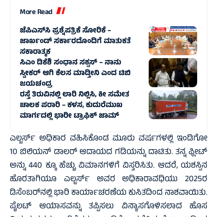
More Read
ಜೆಪಿಎಸ್‌ಸಿ ಪ್ರಶ್ನೆಪತ್ರಿಕೆ ಸೋರಿಕೆ –
ಜಾರ್ಖಂಡ್‌ ಸರ್ಕಾರದೊಂದಿಗೆ ಮಾತುಕತೆ
ಸಕಾರಾತ್ಮಕ
ಸಿಎಂ ಡಿಕೆಶಿ ಸಂಧಾನ ಸಕ್ಸಸ್‌ – ನಾನು
ಸ್ವೀಕರ್ ಆಗಿ ಕೆಲಸ ಮಾಡ್ತೀನಿ ಎಂದ ಟಿಬಿ
ಜಯಚಂದ್ರ
ರಸ್ತೆ ತಿರುವಿನಲ್ಲಿ ಲಾರಿ ನಿಲ್ಲಿಸಿ, ಕೀ ಸಮೇತ
ಚಾಲಕ ಪರಾರಿ – ಕಳಸ, ಕುದುರೆಮುಖ
ಮಾರ್ಗದಲ್ಲಿ‌ ಭಾರೀ ಟ್ರಾಫಿಕ್‌ ಜಾಮ್
ಎಲ್ಬರ್ಸ್ ಅಧಿಕಾರ ವಹಿಸಿಕೊಂಡ ಮೂರು ವರ್ಷಗಳಲ್ಲಿ ಇಂಡಿಗೋ
10 ಬಿಲಿಯನ್ ಡಾಲರ್‌ ಆದಾಯದ ಗಡಿಯನ್ನು ದಾಟಿತು. ತನ್ನ ಫ್ಲೀಟ್
ಅನ್ನು 440 ಕ್ಕೂ ಹೆಚ್ಚು ವಿಮಾನಗಳಿಗೆ ವಿಸ್ತರಿಸಿತು. ಆದರೆ, ಯಶಸ್ಸಿನ
ಹೊರತಾಗಿಯೂ ಎಲ್ಬರ್ಸ್ ಅವರ ಅಧಿಕಾರಾವಧಿಯು 2025ರ
ಡಿಸೆಂಬರ್‌ನಲ್ಲಿ ಭಾರಿ ಕಾರ್ಯಾಚರಣೆಯ ಕುಸಿತದಿಂದ ನಾಶವಾಯಿತು.
ಪೈಲಟ್ ಆಯಾಸವನ್ನು ತಪ್ಪಿಸಲು ವಿನ್ಯಾಸಗೊಳಿಸಲಾದ ಹೊಸ