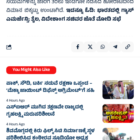
ನಿಯಮಗಳನ್ನು ಜಾರಿಗೆ ತರಲು ಇಂಡಿಗೋ ನಡೆಸಿದ ಹೋರಾಟದಿಂದ
ವಿಮಾನ ಬಿಕ್ಕಟ್ಟು ಉಂಟಾಗಿದೆ.
ಇದನ್ನೂ ಓದಿ:
ಭಾರತದಲ್ಲಿ ಗ್ಯಾಸ್
ಎಮರ್ಜೆನ್ಸಿ; ತೈಲ, ವಿದೇಶಾಂಗ ಸಚಿವರ ಜೊತೆ ಮೋದಿ ಸಭೆ
You Might Also Like
ಪಾಕ್, ಸೌದಿ, ಟರ್ಕಿ ನಡುವೆ ರಕ್ಷಣಾ ಒಪ್ಪಂದ –
‘ಮೆಕ್ಕಾ ಜಾಯಿಂಟ್ ಡಿಫೆನ್ಸ್ ಅಗ್ರಿಮೆಂಟ್’ಗೆ ಸಹಿ
4 Hours Ago
ಎಸ್‌ಐಆರ್ ಮುಗಿದ ತಕ್ಷಣವೇ ರಾಜ್ಯದಲ್ಲಿ
ಗೃಹಲಕ್ಷ್ಮಿ ಮರುಪರಿಶೀಲನೆ
4 Hours Ago
ಶಿವಮೊಗ್ಗದಲ್ಲಿ ಕಿರು ಫಿಲ್ಮ್ ಸಿಟಿ ನಿರ್ಮಾಣಕ್ಕೆ ಸ್ಥಳ
ಪರಿಶೀಲಿಸಿದ ಕಂಠೀರವ ಸ್ಟೂಡಿಯೋ ಅಧ್ಯಕ್ಷ