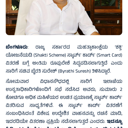
ಬೆಂಗಳೂರು
: ರಾಜ್ಯ ಸರ್ಕಾರದ ಮಹತ್ವಾಕಾಂಕ್ಷೆಯ ‘ಶಕ್ತಿ’
ಯೋಜನೆಯಡಿ (Shakti Scheme) ಸ್ಮಾರ್ಟ್ ಕಾರ್ಡ್ (Smart Card)
ವಿತರಣೆ ಬಗ್ಗೆ ಅಂತಿಮ ರೂಪುರೇಶೆ ಸಿದ್ಧಪಡಿಸಲಾಗುತ್ತಿದೆ ಎಂದು
ಸಾರಿಗೆ ಸಚಿವ ಬೈರತಿ ಸುರೇಶ್ (Byrathi Suresh) ತಿಳಿಸಿದ್ದಾರೆ.
ಸೋಮವಾರ ವಿಧಾನಸೌಧದಲ್ಲಿ ಸಾರಿಗೆ ಇಲಾಖೆಯ
ಉನ್ನತಾಧಿಕಾರಿಗಳೊಂದಿಗೆ ಸಭೆ ನಡೆಸಿದ ಅವರು, ಸುಮಾರು 2
ಕೋಟಿಗೂ ಅಧಿಕ ಮಹಿಳೆಯರ ಉಚಿತ ಪ್ರಯಾಣಕ್ಕೆ ಸ್ಮಾರ್ಟ್ ಕಾರ್ಡ್
ವಿತರಿಸುವ ಸಾಧ್ಯತೆಗಳಿವೆ. ಈ ಸ್ಮಾರ್ಟ್ ಕಾರ್ಡ್ ವಿತರಣೆಗೆ
ಸಂಬಂಧಿಸಿದಂತೆ ವಿಶೇಷ ಉದ್ದೇಶಿತ ವಾಹನವನ್ನು ರಚನೆ ಮಾಡಿ,
ಇದರಡಿಯೇ ವಿತರಣಾ ಪ್ರಕ್ರಿಯೆ ನಡೆಸಲಾಗುತ್ತದೆ ಎಂದರು.
ಇದನ್ನೂ