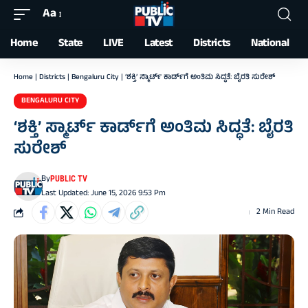
Aa
Font
Resizer
Home
State
LIVE
Latest
Districts
National
Home
|
Districts
|
Bengaluru City
|
‘ಶಕ್ತಿ’ ಸ್ಮಾರ್ಟ್ ಕಾರ್ಡ್‌ಗೆ ಅಂತಿಮ ಸಿದ್ಧತೆ: ಬೈರತಿ ಸುರೇಶ್
BENGALURU CITY
‘ಶಕ್ತಿ’ ಸ್ಮಾರ್ಟ್ ಕಾರ್ಡ್‌ಗೆ ಅಂತಿಮ ಸಿದ್ಧತೆ: ಬೈರತಿ
ಸುರೇಶ್
By
PUBLIC TV
Last Updated: June 15, 2026 9:53 Pm
2 Min Read