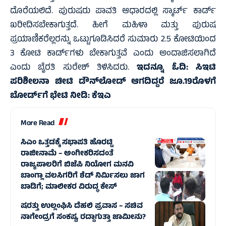
ದೊರೆಯಲಿದೆ. ಪುರುಷರು ಪಾವತಿ ಆಧಾರದಲ್ಲಿ ಸ್ಮಾರ್ಟ್ ಕಾರ್ಡ್
ಖರೀದಿಸಬೇಕಾಗುತ್ತದೆ. ಹೀಗೆ ಮಹಿಳಾ ಮತ್ತು ಪುರುಷ
ಪ್ರಯಾಣಿಕರೆಲ್ಲರನ್ನು ಒಟ್ಟುಗೂಡಿಸಿದರೆ ಸುಮಾರು 2.5 ಕೋಟಿಯಿಂದ
3 ಕೋಟಿ ಕಾರ್ಡ್‌ಗಳು ಬೇಕಾಗುತ್ತವೆ ಎಂದು ಅಂದಾಜಿಸಲಾಗಿದೆ
ಎಂದು ಬೈರತಿ ಸುರೇಶ್ ತಿಳಿಸಿದರು.
ಇದನ್ನೂ ಓದಿ:
ಸಿಇಟಿ
ಪರಿಶೀಲನಾ ಚೀಟಿ ಡೌನ್‌ಲೋಡ್ ಆಗದಿದ್ದರೆ ಜೂ.19ರೊಳಗೆ
ಬೋರ್ಡ್‌ಗೆ ಭೇಟಿ ನೀಡಿ: ಕೆಇಎ
More Read
ಸಿಎಂ ಒತ್ತಡಕ್ಕೆ ಸಭಾಪತಿ ಹೊರಟ್ಟಿ
ರಾಜೀನಾಮೆ – ಅಂಗೀಕರಿಸದಂತೆ
ರಾಜ್ಯಪಾಲರಿಗೆ ಬಿಜೆಪಿ ನಿಯೋಗ ಮನವಿ
ಬಾಂಗ್ಲಾ ವಲಸಿಗರಿಗೆ ಶೆಡ್ ನಿರ್ಮಿಸಲು ಜಾಗ
ಬಾಡಿಗೆ; ಮಾಲೀಕರ ವಿರುದ್ಧ ಕೇಸ್
ಷರತ್ತು ಉಲ್ಲಂಘಿಸಿ ದೆಹಲಿ ಪ್ರವಾಸ – ಸಚಿವ
ನಾಗೇಂದ್ರಗೆ ಸಂಕಷ್ಟ, ರದ್ದಾಗುತ್ತಾ ಜಾಮೀನು?