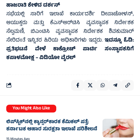
ಹಾಜರಾತಿ ಕೇಳಿದ ದರ್ಶನ್
ಸಭೆಯಲ್ಲಿ ಸಾರಿಗೆ ಇಲಾಖೆ ಕಾರ್ಯದರ್ಶಿ ದೀಪಾಚೋಳನ್,
ಆಯುಕ್ತರು ಮತ್ತು ಕೆಎಸ್‌ಆರ್‌ಟಿಸಿ ವ್ಯವಸ್ಥಾಪಕ ನಿರ್ದೇಶಕ
ಸೆಲ್ವಮಣಿ, ಬಿಎಂಟಿಸಿ ವ್ಯವಸ್ಥಾಪಕ ನಿರ್ದೇಶಕ ಶಿವಕುಮಾರ್
ಸೇರಿದಂತೆ ಇನ್ನಿತರ ಹಿರಿಯ ಅಧಿಕಾರಿಗಳು ಇದ್ದರು.
ಇದನ್ನೂ ಓದಿ:
ಪ್ರತಿಭಟನೆ ವೇಳೆ ಕಾಕ್ರೋಚ್ ಪಾರ್ಟಿ ಸಂಸ್ಥಾಪಕನಿಗೆ
ಕಪಾಳಮೋಕ್ಷ – ವಿಡಿಯೋ ವೈರಲ್‌
You Might Also Like
ಲಿಪ್‌ಸ್ಟಿಕ್‌ನಲ್ಲಿ ಕ್ಯಾನ್ಸರ್‌ಕಾರಕ ಕೆಮಿಕಲ್ ಪತ್ತೆ;
ಕರ್ನಾಟಕ ಆಹಾರ ಸುರಕ್ಷತಾ ಇಲಾಖೆ ಪರಿಶೀಲನೆ
15 Minutes Ago