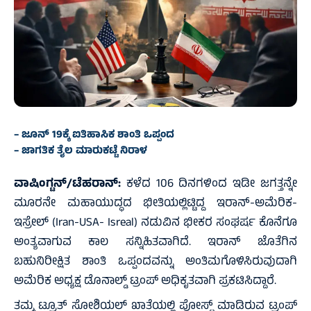
– ಜೂನ್ 19ಕ್ಕೆ ಐತಿಹಾಸಿಕ ಶಾಂತಿ ಒಪ್ಪಂದ
– ಜಾಗತಿಕ ತೈಲ ಮಾರುಕಟ್ಟೆ ನಿರಾಳ
ವಾಷಿಂಗ್ಟನ್/ಟೆಹರಾನ್‌:
ಕಳೆದ 106 ದಿನಗಳಿಂದ ಇಡೀ ಜಗತ್ತನ್ನೇ
ಮೂರನೇ ಮಹಾಯುದ್ಧದ ಭೀತಿಯಲ್ಲಿಟ್ಟಿದ್ದ ಇರಾನ್-ಅಮೆರಿಕ-
ಇಸ್ರೇಲ್ (Iran-USA- Isreal) ನಡುವಿನ ಭೀಕರ ಸಂಘರ್ಷ ಕೊನೆಗೂ
ಅಂತ್ಯವಾಗುವ ಕಾಲ ಸನ್ನಿಹಿತವಾಗಿದೆ. ಇರಾನ್ ಜೊತೆಗಿನ
ಬಹುನಿರೀಕ್ಷಿತ ಶಾಂತಿ ಒಪ್ಪಂದವನ್ನು ಅಂತಿಮಗೊಳಿಸಿರುವುದಾಗಿ
ಅಮೆರಿಕ ಅಧ್ಯಕ್ಷ ಡೊನಾಲ್ಡ್ ಟ್ರಂಪ್ ಅಧಿಕೃತವಾಗಿ ಪ್ರಕಟಿಸಿದ್ದಾರೆ.
ತಮ್ಮ ಟ್ರೂತ್ ಸೋಶಿಯಲ್ ಖಾತೆಯಲ್ಲಿ ಪೋಸ್ಟ್ ಮಾಡಿರುವ ಟ್ರಂಪ್