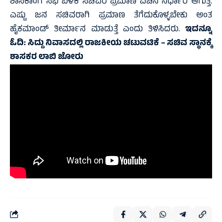
ಶಾಸಕಾಂಗ ಸಭೆ ಬಳಿಕ ಸಚಿವರ ಪ್ರಮಾಣ ವಚನ ನಿರ್ಧಾರ ಆಗುತ್ತೆ.
ಎಷ್ಟು ಜನ ಸಚಿವರಾಗಿ ಪ್ರಮಾಣ ತೆಗೆದುಕೊಳ್ಳಬೇಕು ಅಂತ
ಹೈಕಮಾಂಡ್‌ ತೀರ್ಮಾನ ಮಾಡುತ್ತೆ ಎಂದು ತಿಳಿಸಿದರು.
ಇದನ್ನೂ
ಓದಿ:
ಸಿದ್ದು ನಿವಾಸದಲ್ಲಿ ರಾಜಕೀಯ ಚಟುವಟಿಕೆ – ಸಚಿವ ಸ್ಥಾನಕ್ಕೆ
ಶಾಸಕರ ಲಾಬಿ ಜೋರು