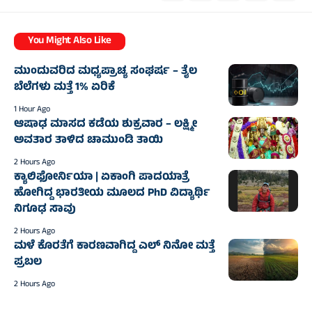
You Might Also Like
ಮುಂದುವರಿದ ಮಧ್ಯಪ್ರಾಚ್ಯ ಸಂಘರ್ಷ – ತೈಲ
ಬೆಲೆಗಳು ಮತ್ತೆ 1% ಏರಿಕೆ
1 Hour Ago
ಆಷಾಢ ಮಾಸದ ಕಡೆಯ ಶುಕ್ರವಾರ – ಲಕ್ಷ್ಮೀ
ಅವತಾರ ತಾಳಿದ ಚಾಮುಂಡಿ ತಾಯಿ
2 Hours Ago
ಕ್ಯಾಲಿಫೋರ್ನಿಯಾ | ಏಕಾಂಗಿ ಪಾದಯಾತ್ರೆ
ಹೋಗಿದ್ದ ಭಾರತೀಯ ಮೂಲದ PhD ವಿದ್ಯಾರ್ಥಿ
ನಿಗೂಢ ಸಾವು
2 Hours Ago
ಮಳೆ ಕೊರತೆಗೆ ಕಾರಣವಾಗಿದ್ದ ಎಲ್‌ ನಿನೋ ಮತ್ತೆ
ಪ್ರಬಲ
2 Hours Ago