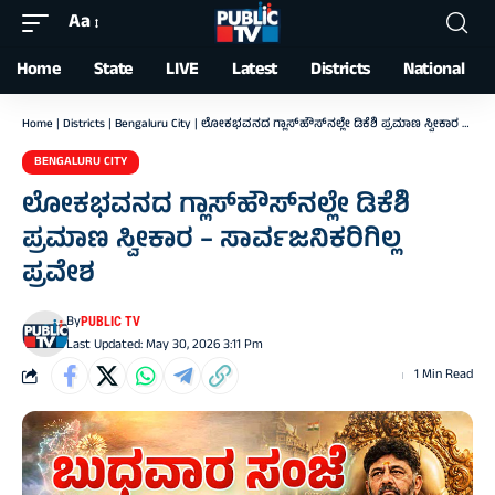
Aa
Font
Resizer
Home
State
LIVE
Latest
Districts
National
Home
|
Districts
|
Bengaluru City
|
ಲೋಕಭವನದ ಗ್ಲಾಸ್‌ಹೌಸ್‌ನಲ್ಲೇ ಡಿಕೆಶಿ ಪ್ರಮಾಣ ಸ್ವೀಕಾರ – ಸಾರ್ವಜನಿಕರಿಗಿಲ್ಲ ಪ್ರವೇಶ
BENGALURU CITY
ಲೋಕಭವನದ ಗ್ಲಾಸ್‌ಹೌಸ್‌ನಲ್ಲೇ ಡಿಕೆಶಿ
ಪ್ರಮಾಣ ಸ್ವೀಕಾರ – ಸಾರ್ವಜನಿಕರಿಗಿಲ್ಲ
ಪ್ರವೇಶ
By
PUBLIC TV
Last Updated: May 30, 2026 3:11 Pm
1 Min Read