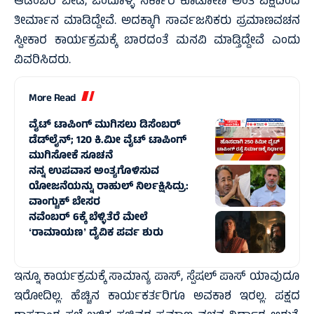
ಆಡಂಬರ ಬೇಡ, ಒಂದೊಳ್ಳೆ ಸರ್ಕಾರ ಕೊಡೋಣ ಅಂತ ಪಕ್ಷದಿಂದ
ತೀರ್ಮಾನ ಮಾಡಿದ್ದೇವೆ. ಅದಕ್ಕಾಗಿ ಸಾರ್ವಜನಿಕರು ಪ್ರಮಾಣವಚನ
ಸ್ವೀಕಾರ ಕಾರ್ಯಕ್ರಮಕ್ಕೆ ಬಾರದಂತೆ ಮನವಿ ಮಾಡ್ತಿದ್ದೇವೆ ಎಂದು
ವಿವರಿಸಿದರು.
More Read
ವೈಟ್ ಟಾಪಿಂಗ್ ಮುಗಿಸಲು ಡಿಸೆಂಬರ್
ಡೆಡ್‌ಲೈನ್; 120 ಕಿ.ಮೀ ವೈಟ್ ಟಾಪಿಂಗ್
ಮುಗಿಸೋಕೆ ಸೂಚನೆ
ನನ್ನ ಉಪವಾಸ ಅಂತ್ಯಗೊಳಿಸುವ
ಯೋಜನೆಯನ್ನು ರಾಹುಲ್ ನಿರ್ಲಕ್ಷಿಸಿದ್ರು:
ವಾಂಗ್ಚುಕ್ ಬೇಸರ
ನವೆಂಬರ್ 6ಕ್ಕೆ ಬೆಳ್ಳಿತೆರೆ ಮೇಲೆ
ʻರಾಮಾಯಣʼ ದೈವಿಕ ಪರ್ವ ಶುರು
ಇನ್ನೂ ಕಾರ್ಯಕ್ರಮಕ್ಕೆ ಸಾಮಾನ್ಯ ಪಾಸ್‌, ಸ್ಪೆಷಲ್‌ ಪಾಸ್‌ ಯಾವುದೂ
ಇರೋದಿಲ್ಲ. ಹೆಚ್ಚಿನ ಕಾರ್ಯಕರ್ತರಿಗೂ ಅವಕಾಶ ಇರಲ್ಲ. ಪಕ್ಷದ