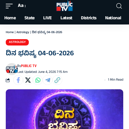
Aa
Font
Resizer
Home
State
LIVE
Latest
Districts
National
Home
|
Astrology
|
ದಿನ ಭವಿಷ್ಯ 04-06-2026
ASTROLOGY
ದಿನ ಭವಿಷ್ಯ 04-06-2026
By
PUBLIC TV
Last Updated: June 4, 2026 7:15 Am
1 Min Read