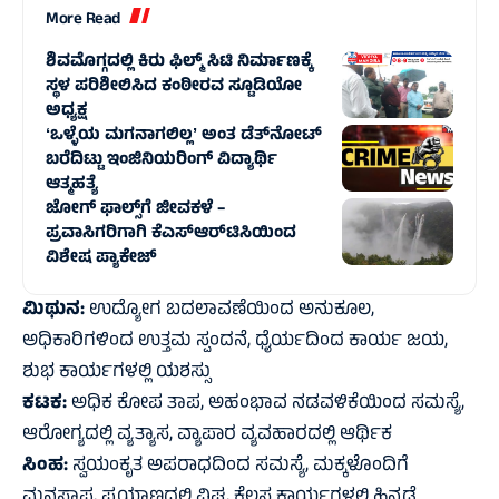
More Read
ಶಿವಮೊಗ್ಗದಲ್ಲಿ ಕಿರು ಫಿಲ್ಮ್ ಸಿಟಿ ನಿರ್ಮಾಣಕ್ಕೆ
ಸ್ಥಳ ಪರಿಶೀಲಿಸಿದ ಕಂಠೀರವ ಸ್ಟೂಡಿಯೋ
ಅಧ್ಯಕ್ಷ
ʻಒಳ್ಳೆಯ ಮಗನಾಗಲಿಲ್ಲʼ ಅಂತ ಡೆತ್‌ನೋಟ್
ಬರೆದಿಟ್ಟು ಇಂಜಿನಿಯರಿಂಗ್ ವಿದ್ಯಾರ್ಥಿ
ಆತ್ಮಹತ್ಯೆ‌
ಜೋಗ್‌ ಫಾಲ್ಸ್‌ಗೆ ಜೀವಕಳೆ –
ಪ್ರವಾಸಿಗರಿಗಾಗಿ ಕೆಎಸ್ಆರ್‌ಟಿಸಿಯಿಂದ
ವಿಶೇಷ ಪ್ಯಾಕೇಜ್
ಮಿಥುನ:
ಉದ್ಯೋಗ ಬದಲಾವಣೆಯಿಂದ ಅನುಕೂಲ,
ಅಧಿಕಾರಿಗಳಿಂದ ಉತ್ತಮ ಸ್ಪಂದನೆ, ಧೈರ್ಯದಿಂದ ಕಾರ್ಯ ಜಯ,
ಶುಭ ಕಾರ್ಯಗಳಲ್ಲಿ ಯಶಸ್ಸು
ಕಟಕ:
ಅಧಿಕ ಕೋಪ ತಾಪ, ಅಹಂಭಾವ ನಡವಳಿಕೆಯಿಂದ ಸಮಸ್ಯೆ,
ಆರೋಗ್ಯದಲ್ಲಿ ವ್ಯತ್ಯಾಸ, ವ್ಯಾಪಾರ ವ್ಯವಹಾರದಲ್ಲಿ ಆರ್ಥಿಕ
ಸಿಂಹ:
ಸ್ವಯಂಕೃತ ಅಪರಾಧದಿಂದ ಸಮಸ್ಯೆ, ಮಕ್ಕಳೊಂದಿಗೆ
ಮನಸ್ತಾಪ, ಪ್ರಯಾಣದಲ್ಲಿ ವಿಘ್ನ, ಕೆಲಸ ಕಾರ್ಯಗಳಲ್ಲಿ ಹಿನ್ನಡೆ