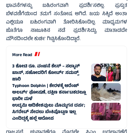
ಭಾವನೆಗಳನ್ನು ಬಹಿರಂಗವಾಗಿ ಪ್ರದರ್ಶಿಸಲಿಲ್ಲ. ಪ್ರಸ್ತುತ
ಬೆಳವಣಿಗೆಯಿಂದ ತಮಗೆ ಸಂತೋಷ ಆಗಿದೆ. ಜಯ ಸಿಕ್ಕಿದೆ ಅಂತಾ
ಎಲ್ಲಿಯೂ ಬಹಿರಂಗವಾಗಿ ತೋರಿಸಿಕೊಂಡಿಲ್ಲ. ಮಾಧ್ಯಮಗಳ
ಜೊತೆಗೂ ನಾಜೂಕಿನ ನಡೆ ಪ್ರದರ್ಶಿಸಿದ್ದು, ಮಾತಾಡದೇ
ಮೌನದಿಂದಲೇ ಕುರ್ಚಿ ಗಿಟ್ಟಿಸಿಕೊಂಡಿದ್ದಾರೆ.
More Read
3 ಕೋಟಿ ರೂ. ವಂಚನೆ ಕೇಸ್‌ – ಸಲ್ಮಾನ್
ಖಾನ್, ಸಹೋದರಿಗೆ ಕೋರ್ಟ್‌ ಸಮನ್ಸ್
ಜಾರಿ
Typhoon Dolphin | ಕೇರಳಕ್ಕೆ ಆರೆಂಜ್‌
ಅಲರ್ಟ್‌ ಘೋಷಣೆ, ದಕ್ಷಿಣ ಕರ್ನಾಟಕದಲ್ಲೂ
ಭಾರೀ ಮಳೆ
ಉದ್ಯಮಿ ಆದಿಕೇಶವುಲು ಮೊಮ್ಮಗನ ದರ್ಪ;
ಸಿಗರೇಟ್ ಸೇದಲು ಬೆಂಕಿಪೊಟ್ಟಣ ಇಲ್ಲ
ಎಂದಿದ್ದಕ್ಕೆ ಹಲ್ಲೆ ಆರೋಪ
ರಾಜ್ಯಸಭೆ ಚುನಾವಣೆಗೂ ಮೊದಲೇ ಸಿಎಂ ಬದಲಾವಣೆಗೆ