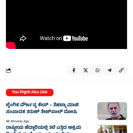
You Might Also Like
ಲೈಂಗಿಕ ದೌರ್ಜನ್ಯ ಕೇಸ್‌ – ತೆಹಲ್ಕಾ ಮಾಜಿ
ಸಂಪಾದಕ ತರುಣ್ ತೇಜ್‌ಪಾಲ್ ದೋಷಿ
48 Minutes Ago
ರಾಷ್ಟ್ರೀಯ ಹೆದ್ದಾರಿಯಲ್ಲಿ ತಲೆ ಎತ್ತಿದ ಅಕ್ರಮ